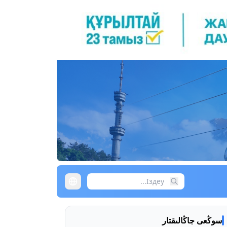
سوڭعى جاڭالىقتار