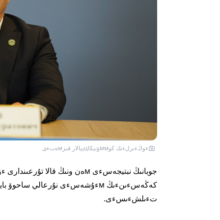
ءوڭءىرلءىك كوммۋنيكاцييالار قىزмەتءى
كەڭەسءىنءىڭ мءۇشەسءى نۇرعالي ساحوۆ باياندادى, – دەپ حابارلايدى
تءىلشءىسءى.