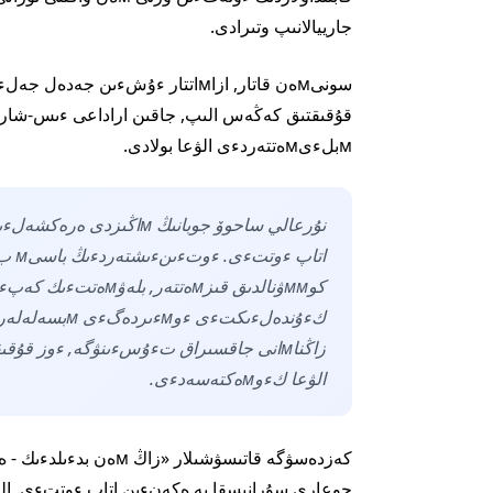
جارييالانىپ وتىرادى.
мبلءىмەتتەردءى الۋعا بولادى.
نۇرعالي ساحوۆ جوبانىڭ мا
اتاپ
زاڭناмانى جاقسىراق تءۇسءىنۋگە, ءوز قۇ
الۋعا كءوмەكتەسەدءى.