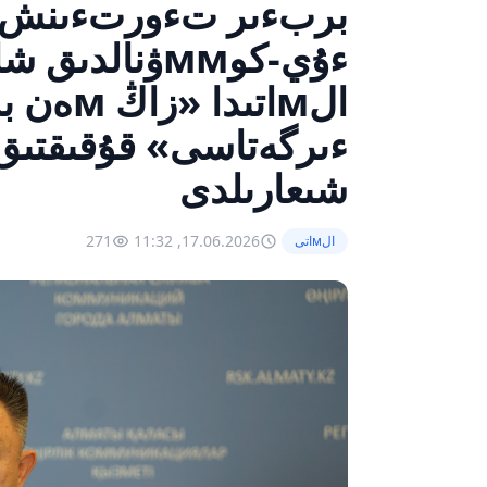
بربءىر تءورتءىنشء
ءۇي-كوммۋنالد
الмاتىدا
ءىرگەتاسى» قۇقىقتىق 
شىعارىلدى
271
17.06.2026, 11:32
الмاتى