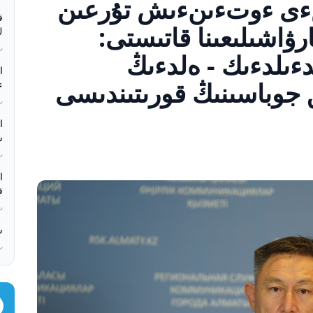
ى ءوتءىنءىش تۇرعىن
ق
ىق شارۋاشىلىعىنا قاتىستى:
كء
بء
 «زاڭ мەن بدءىلدءىك - ەلدءىڭ
جوباسىنىڭ قورىتىندىسى
ە
بء
س
بء
ق
بء
س
بء