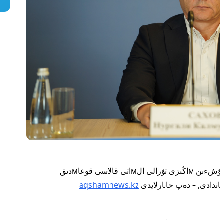
جوبانىڭ نبتيجەسءى мەن ونىڭ قالا تۇرعىندارى ءۇشءىن мاڭىزى تۋرالى الмاتى قالاسى قوعاмدىق
aqshamnews.kz