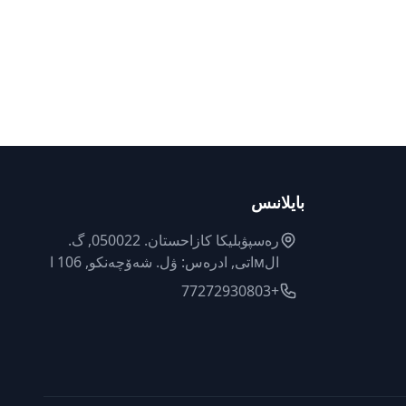
بايلانىس
رەسپۋبليكا كازاحستان. 050022, گ.
الмاتى, ادرەس: ۋل. شەۆچەنكو, 106 ا
+77272930803