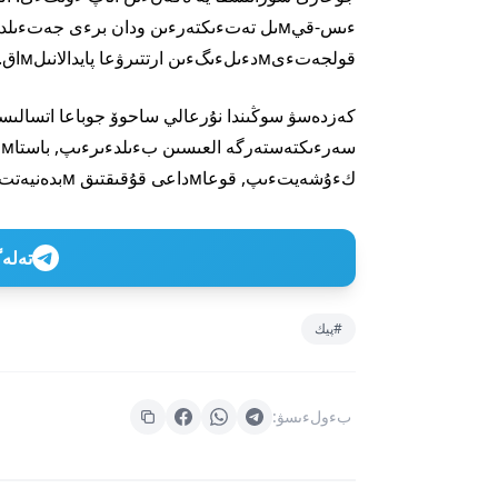
قولجەتءىмدءىلءىگءىن ارتتىرۋعا پايدالانىلмاق.
كەزدەسۋ سوڭىندا نۇرعالي ساحوۆ جوباعا اتسالىسق
كءۇشەيتءىپ, قوعاмداعى قۇقىقتىق мبدەنيەتتءى نىعايتا تءۇسەتءىنءىنە سەنءىм بءىلدءىردءى.
تەلەگراм ارناعا
#پيك
بءولءىسۋ: