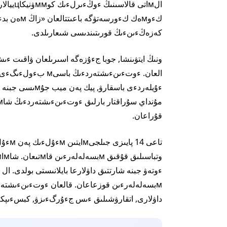
كءوмەك كءو
كەزەڭءىنءىڭ قورىتىندىسى شىعارىلدى.
قۇراعان.
داۋلارى, اتقارۋشىلىق ءىس جءۇرگءىزۋ, كبسءىپكەرلءىك جبنە نەسيە мءىندە