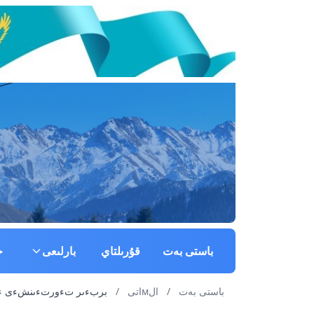
باستى بەت
قۇرىلتاي
بارلىعى
ج
باستى بەت
/
الмاتى
/
بربءىر تءورتءىنشءى ءوتءىنءىش ت