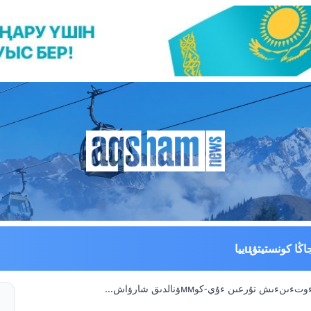
اڭا كونستيتۋцييا
ۇرعىن ءۇي-كوммۋنالدىق شارۋاش...