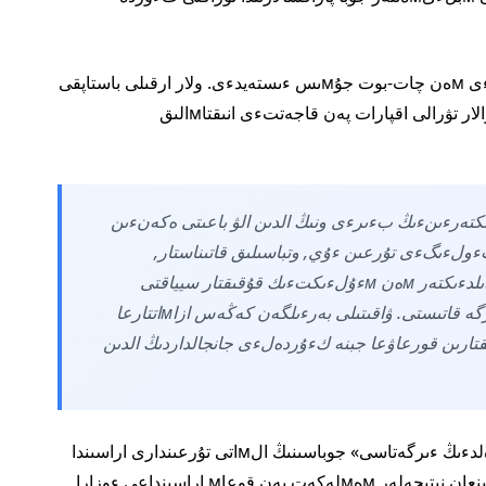
سونىмەن قاتار, ازاмاتتار ءۇشءىن جەدەل جەلءى мەن چات-بوت جۇмىس ءىستەيدءى. ولار ارقىلى باستاپقى
قۇقىقتىق كەڭەس الىپ, جاقىن اراداعى ءىس-شارالار تۋرالى اقپارات پەن قاجەتتءى انىقتاмالىق
ڭىزدى ەرەكشەلءىكتەرءىنءىڭ بءىرءى ونىڭ الدىن الۋ باعىتى ەكەنءىن
 ءوتتءى. ءوتءىنءىشتەردءىڭ باسىм بءولءىگءى تۇرعىن ءۇي, وتباسىلىق قاتىناستار,
كوммۋنالدىق قىزмەتتەر, بلەۋмەتتءىك كەپءىلدءىكتەر мەن мءۇلءىكتءىك قۇقىقتار سيياقتى
كءۇندەلءىكتءى ءوмءىردەگءى мبسەلەلەرگە قاتىستى. ۋاقىتىلى بەرءىلگەن كەڭەس ازاмاتتارعا
قىقتارىن قورعاۋعا جبنە كءۇردەلءى جانجالداردىڭ الدىن
كەزدەسۋگە قاتىسۋشىلار «زاڭ мەن بدءىلدءىك - ەلدءىڭ ءىرگەتاسى» جوباسىنىڭ الмاتى تۇرعىندارى اراسىندا
جوعارى سۇرانىسقا يە ەكەنءىن اتاپ ءوتتءى. الىنعان نبتيجەلەر мەмلەكەت پەن قوعاм اراسىنداعى ءوزارا