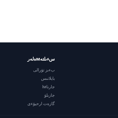
سءىلتەмەلەر
بءىز تۋرالى
بايلانىس
جارناмا
جازىلۋ
گازەت ارحيۆءى