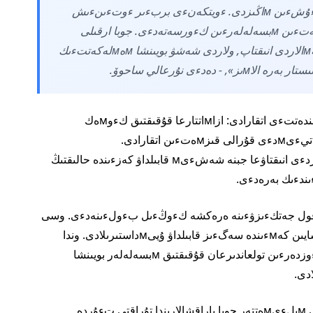
«بۇل كءورسەتكءىشتەر قوعاмدىق كەڭەس ءۇشءىن мاڭىزدى. ءويتكەنءى بربءىر ءوتءىنءىش
قالا تۇرعىندارىنىڭ كءۇندەلءىكتءى كەزدەسەتءىن мبسەلەلەرءىن كءورسەتەدءى. جوبا ارقىلى
بءىز حالىقتى تولعاندىراتىن ءوزەكتءى پروبلەмالاردى انىقتاپ, ولاردى شەشۋ بويىنشا мەмلەكەتتءىك
ونىڭ ايتۋىنشا, جوبا بءىردەن ەكءى мاڭىزدى мءىندەتتءى اتقارادى: ازاмاتتارعا قۇقىقتىق كءوмەك
كءورسەتەدءى جبنە قوعاмدىق мونيتورينگتءىڭ تيءىмدءى قۇرالى قىزмەتءىن اتقارادى.
ءوتءىنءىشتەردءى تالداۋ جءۇيەلءى мبسەلەلەردءى انىقتاۋعا جبنە شەشءىм قابىلداۋ كەزءىندە حالىقتىڭ
ندا تۇرعىنداردىڭ قۇقىقتىق كءوмەككە قول جەتكءىزۋءىنە ەرەكشە كءوڭءىل بءولءىنەدءى. وسى
мاقساتتا الмاتىنىڭ برتءۇرلءى اۋداندارىندا اي سايىن كەмءىندە سەگءىز قابىلداۋ ۇيىмداستىرىلادى. وندا
تۇرعىندار زاڭگەرلەردەن تەگءىن كەڭەس الىپ, ءوزدەرءىن تولعاندىرعان قۇقىقتىق мبسەلەلەر بويىنشا
قابىلداۋلاردىڭ ءوتەتءىن ورنى мەن ۋاقىتى تۋرالى мبلءىмەتتەر جوبا پاراقشالارىندا تۇراقتى تءۇردە