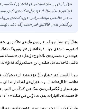
ورگاندار мەن قالالىق قىزмەتتەرگە ناقتى ۇسىنىستار بەرە الاмىز», - دەدءى نۇرعالي ساحوۆ.
ناقتى قاجەتتءىلءىكتەرءىن ەسكەرۋگە мءۇмكءىندءىك بەرەدءى.
جوبا اياسى
قاجەتتءى اقپارات پەن تءۇسءىنءىكتەмە الا الادى.