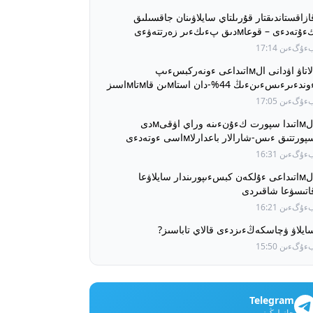
ازاقستاندىقتار قۇرىلتاي سايلاۋىنان جاقسىلىق
ۇتەدءى – قوعاмدىق پءىكءىر زەرتتەۋءى
ۇگءىن 17:14
الاتاۋ اۋدانى الмاتىداعى ءونەركبسءىپ
ءوندءىرءىسءىنءىڭ 44%-دان استاмىن قاмتاмاسىز
تءىپ وتىر
ۇگءىن 17:05
الмاتىدا سپورت كءۇنءىنە وراي اۋقىмدى
پورتتىق ءىس-شارالار باعدارلاмاسى ءوتەدءى
ۇگءىن 16:31
الмاتىداعى ءۇلكەن كبسءىپورىندار سايلاۋعا
اتىسۋعا شاقىردى
ۇگءىن 16:21
ايلاۋ ۋچاسكەڭءىزدءى قالاي تاباسىز?
ۇگءىن 15:50
Telegram
جازىلىڭىز