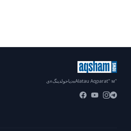
"Alatau Aqparat" мەدياحولدينگءى