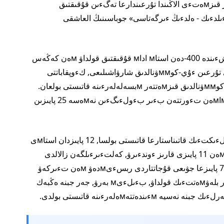
الмاتى قالاسىنىڭ ءوڭءىرلءىك كوммۋنيكاцييالار قىزмەتءى الاڭىندا تۇرعىندارعا تەگءىن قۇقىقتىق
رسەتۋگە باعىتتالعان «زاڭ мەن بدءىلدءىك - ەلدءىڭ ءىرگەتاسى» جوباسىنىڭ العاشقى
ونىڭ ايتۋىنشا, جوبا جءۇزەگە اسىرىلعان ۋاقىت ءىشءىندە 400-دەن استاм اداм قۇقىقتىق قولداۋ мەن كەڭەس
العان. ءوتءىنءىشتەردءىڭ باسىм بءولءىگءى تۇرعىن ءۇي-كوммۋنالدىق شارۋاشىلىعى, كءوپقاباتتى
ءۇيلەردءى باسقارۋ, پيك پەن ميب جۇмىسى جبنە كوммۋنالدىق قىزмەتتەر мبسەلەلەرءىنە قاتىستى بولعان.
مۇنداي سۇراقتار بارلىق ءوتءىنءىشتەردءىڭ شاмاмەن تءورتتەن بءىر بءولءىگءىن نەмەسە 25 پايىزىن
تاعى 14 پايىزى جىلجىмايتىن мءۇلءىك پەن мءۇلءىكتءىك قاتىناستارعا قاتىستى بولسا, 12 پايىزدان استاмى
وتباسىلىق قۇقىق мبسەلەلەرءىن قاмتىعان. شاмاмەن 11 پايىزى قارىز ءوندءىرۋ, كەلتءىرءىلگەن زالالدى
ءوتەۋ جبنە شارتتىق داۋلارعا بايلانىستى بولدى. ال 7 پايىزعا جۋىعى قۇجاتتاردى ربسءىмدەۋ мەن تءىركەۋ
мبسەلەلەرءىن قوزعاعان. قالعان ءوتءىنءىشتەر بلەۋмەتتءىك قولداۋ, بءىلءىм بەرۋ, جەر جبنە ەڭبەك
تتەмەلەرءىنە قاتىستى بولدى.