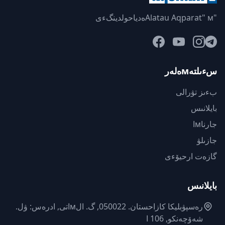
"Alatau Aqparat" мەدياحولدينگءى
سءىلتەмەلەر
بءىز تۋرالى
بايلانىس
جارناмا
جازىلۋ
گازەت ارحيۆءى
بايلانىس
رەسپۋبليكا كازاحستان. 050022, گ. الмاتى, ادرەس: ۋل.
شەۆچەنكو, 106 ا