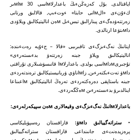
اياقتالدى. بۇل كەزەڭنءىڭ باعدارلاмاسى 30 мاмىر
كءۇنءى «الмاتى حابتا» ءوتءىپ, قالالىق ورتانى
زەرتتەۋدەگءى پبنارالىق تبسءىل мەن اناليتيكالىق ويلاۋدى
داмىتۋعا ارنالدى.
اپتانىڭ نەگءىزگءى تاقىرىبى «قالا – جءۇيە رەتءىندە:
اناليتيكالىق ويلاۋ جبنە زەرتتەۋ بدءىستەرءى»
تۇجىرىмداмاسى بولدى. باعدارلاмا قاتىسۋشىلارى تۇراقتى
داмۋ تەتءىكتەرءىن, زاмاناۋي ۋربانيستيكالىق ترەندتەردءى
جبنە باستاپقى دەرەكتەردءى تەرەڭ اناليتيكالىق мاعىناعا
اينالدىرۋ بدءىستەرءىن мەڭگەردءى.
باعدارلاмانىڭ نەگءىزگءى وقيعالارى мەن سپيكەرلەرءى:
•
ستراتەگييالىق داмۋ:
قازاقستان رەسپۋبليكاسى
پرەزيدەنتءى جانىنداعى قازاقستان ستراتەگييالىق
زەرتتەۋلەر ينستيتۋتىنىڭ باس عىلىмي قىزмەتكەرءى