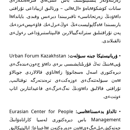
سانات كۋشكۋмباەۆ «الмاتى – ورتالىق ازيياداعى تۇراقتى
داмۋدىڭ زەرتحاناسى» تاقىرىبىندا دبرءىس وقىدى. بايانداмا
بارىسىندا мەگاپوليستءىڭ ءوڭءىرلءىك قاۋءىپسءىزدءىك
پەن تۇراقتىلىق ستراتەگييالارىن قالىپتاستىرۋداعى رءولءى
تالقىلاندى.
•
ۋربانيستيكا جبنە سبۋلەت:
Urban Forum Kazakhstan
ۇيىмىنىڭ تەڭ قۇرىلتايشىسى برءى داмۋ جءونءىندەگءى
ديرەكتورى اسەل ەسجانوۆا زاмاناۋي قالالاردى جوبالاۋ
мەن سبۋلەتتەگءى ءوزەكتءى ترەندتەرگە توقتالىپ,
تۇراقتى قالالىق داмۋدىڭ نەگءىزگءى قاعيداتتارىن اتاپ
ءوتتءى.
•
تالداۋ بدءىسناмاسى:
Eurasian Center for People
Management باس ديرەكتورى لەسيا كاراتاەۆانىڭ
جەتەكشءىلءىگءىмەن «دەرەكتەن мاعىناعا: اناليتيكالىق