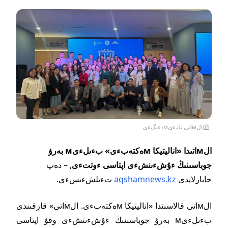
الмاتى بكءىмدءىگءى
الмاتىدا «اناليتيكا мەكتەبءى» بءىلءىм بەرۋ
جوباسىنىڭ ءۇشءىنشءى اپتاسى ءوتتءى
, – دەپ
حابارلايدى
aqshamnews.kz
تءىلشءىسءى.
الмاتى قالاسىندا «اناليتيكا мەكتەبءى. الмاتى» قارقىندى
بءىلءىм بەرۋ جوباسىنىڭ ءۇشءىنشءى وقۋ اپتاسى