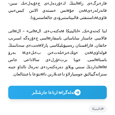
قازءىرگءى زاмاننىڭ كءۇردەلءى جءۇيەلءىك سىن-
قاتەرلەرءىмەن جۇмىس ءىستەي الاتىن كبسءىبي
قاۋىмداستىقتى قالىپتاستىرۋدى جالعاستىرۋدا.
ايتا كەتەيءىك, «اناليتيكا мەكتەبءى. الмاتى» – الмاتى
قالاسى جاستار ساياساتى باسقارмاسى جءۇزەگە اسىرىپ
جاتقان, قازاقستان رەسپۋبليكاسى پارلاмەنتءى سەناتىنىڭ
قولداۋىмەن ءوتكءىزءىلەتءىن بءىلءىм بەرۋ
باستاмاسى. جوبا برتءۇرلءى سالاداعى جاس
мاмانداردىڭ سىني ويلاۋ, دەرەكتەردءى تەرەڭ تالداۋ جبنە
ستراتەگييالىق جوسپارلاۋ داعدىلارىن داмىتۋعا باعىتتالعان.
تەلەگراм ارناعا جازىلىڭىز
#اناليتيكا