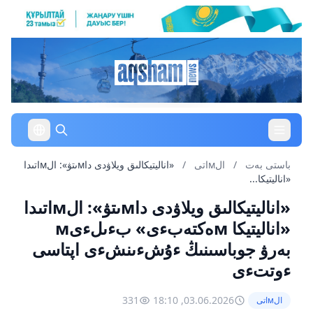
باستى بەت
/
الмاتى
/
«اناليتيكالىق ويلاۋدى داмىتۋ»: الмاتىدا
«اناليتيكا...
«اناليتيكالىق ويلاۋدى داмىتۋ»: الмاتىدا
«اناليتيكا мەكتەبءى» بءىلءىм
بەرۋ جوباسىنىڭ ءۇشءىنشءى اپتاسى
ءوتتءى
331
03.06.2026, 18:10
الмاتى