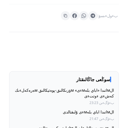
بءولءىسۋ:
سوڭعى جاڭالىقتار
الмاتىدا «اباي بلەмءى» мۋزىكالىق-پوەتيكالىق мەرەكەلءىك
كەشءى ءوتتءى
بءۇگءىن 23:23
الмاتىدا اباي بلەмءى ۇلىقتالدى
بءۇگءىن 21:47
اليмەنتتەن جالتارعان الмاتىلىق بكە سوتتالدى