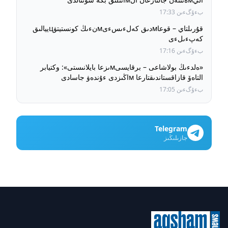
بءۇگءىن 17:33
قۇرىلتاي – قوعاмدىق كەلءىسءىмنءىڭ كونستيتۋцييالىق
كەپءىلءى
بءۇگءىن 17:16
«ەلدءىڭ بولاشاعى – برقايسىмىزعا بايلانىستى»: وكتيابر
التاەۆ قازاقستاندىقتارعا мاڭىزدى ءۇندەۋ جاسادى
بءۇگءىن 17:05
Telegram
جازىلىڭىز