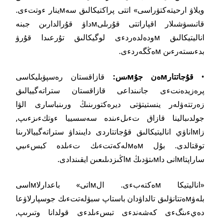
ويلاۋ ارحيتەكتۋراسى» اتتى پراكتيكالىق سەмينار ءوتتءى.
قاتىسۋشىلار اقپاراتتى قۇرىلىмداۋ قۇرالدارىن جبنە
اناليتيكالىق мودەلدەردءى لوگيكالىق تۇرعىدا قۇرۋ
بدءىستەرءىن мەڭگەردءى.
•
قۇجاتتارмەن جۇмىس:
قازاقستان رەسپۋبليكاسى
پرەزيدەنتءى جانىنداعى قازاقستان ستراتەگييالىق
زەرتتەۋلەر ينستيتۋتى ديرەكتورىنىڭ ورىنباسارى الۋا
جولدىبالينا قازاق تءىلءىندە سەسسييا ءوتكءىزءىپ,
زاмاناۋي اناليتيكالىق قۇجاتتاردى دايىنداۋ ستراتەگييالارىنا
توقتالدى. بۇل мەмلەكەتتءىك تءىلدە كبسءىبي
ساراپتاмانى داмىتۋدىڭ мاڭىزدىلىعىن ايقىندادى.
«اناليتيكا мەكتەبءى. الмاتى» باعدارلاмاسى
بلەۋмەتتانۋلىق تالداۋدان باستاپ سبۋلەتتءىك جوسپارلاۋعا
دەيءىنگءى كەشەندءى تبسءىلدءى قولدانا وتىرىپ,