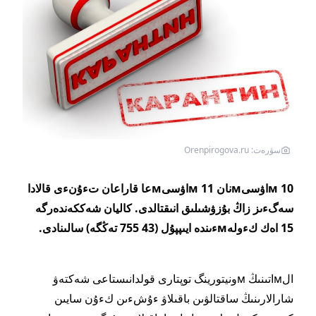
سۋرەت: Orenpirogova.ru
10 мاۋسىмنان 11 мاۋسىмعا قاراعان تءۇنءى قالادا
سەگءىز زاڭ بۇزۋشىلىق انىقتالدى. كاليان شەككەندەرگە
15 اەك كءولەмءىندە ايىپپۇل (43 755 تەڭگە) سالىنادى.
الмاتىنىڭ мونيتورينگ توپتارى قولدانىستاعى شەكتەۋ
شارالارىنىڭ ساقتالۋىن باقىلاۋ ءۇشءىن كءۇن سايىن