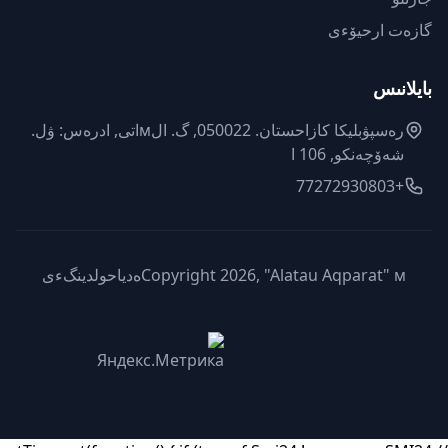
گازەت ارحيۆءى
بايلانىس
رەسپۋبليكا كازاحستان. 050022, گ. الмاتى, ادرەس: ۋل.
شەۆچەنكو, 106 ا
+77272930803
Copyright 2026, "Alatau Aqparat" мەدياحولدينگءى