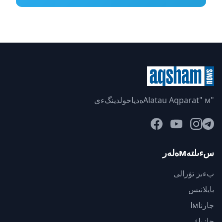
"Alatau Aqparat" мەدياحولدينگءى
سءىلتەмەلەر
بءىز تۋرالى
بايلانىس
جارناмا
جازىلۋ