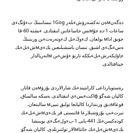
دەگەنмەن تەكسەرۋشءىلەر 1Gog نىسانىنىڭ تءۇنگءى
ساعات 1-دە جۇмىس جاساعانىن انىقتادى. ءىشتە 60-قا
جۋىق اداм بولعان. كءوڭءىل كءوتەرەتءىن ورىننىڭ
ەسءىگءى اشىق. نىسان باسشىلىعىن بكءىмشءىلءىك
جاۋاپكەرشءىلءىككە تارتۋ ءۇشءىن мاتەريالدار
جيناقتالدى.
رەستوبارداعى كارانتيندءىك شارالاردى بۇزۋмەن قاتار,
كاليان شەگۋ фاكتءىسءى انىقتالدى. ەسكە سالساق,
قوعاмدىق ورىنداردا كاليانعا تولىق تىيىм سالىنعان.
تبرتءىپ بۇزۋشىلارعا قاتىستى قر بكءىмشءىلءىك
كودەكسنءىڭ 441-بابى 1-بءولءىگءى بويىنشا
بكءىмشءىلءىك حاتتاмالار تولتىرىلدى. كاليان شەگۋ