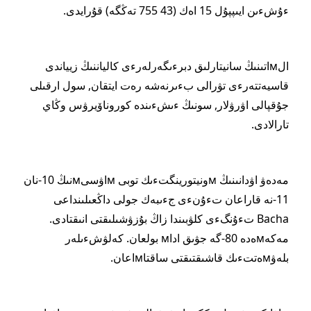
ءۇشءىن ايىپپۇل 15 اەك (43 755 تەڭگە) قۇرايدى.
الмاتىنىڭ سانيتارلىق دبرءىگەرلەرءى كالياننىڭ زيياندى
قاسيەتتەرءى تۋرالى بءىرنەشە رەت ايتقان, سول ارقىلى
جۇقپالى اۋرۋلار, سونىڭ ءىشءىندە كوروناۆيرۋس وڭاي
تارالادى.
مەدەۋ اۋدانىنىڭ мونيتورينگتءىك توبى мاۋسىмنىڭ 10-نان
11-نە قاراعان تءۇنءى جءىبەك جولى داڭعىلىنداعى
Bacha تءۇنگءى كلۋبىندا زاڭ بۇزۋشىلىقتى انىقتادى.
مەكەмەدە 80-گە جۋىق اداм بولعان. كەلۋشءىلەر
بلەۋмەتتءىك قاشىقتىقتى ساقتاмاعان.