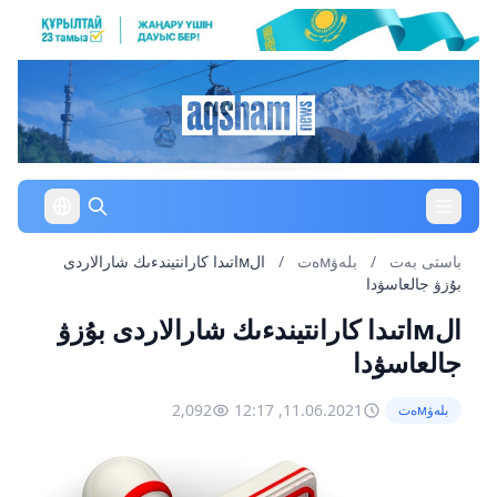
باستى بەت
/
بلەۋмەت
/
الмاتىدا كارانتيندءىك شارالاردى
بۇزۋ جالعاسۋدا
الмاتىدا كارانتيندءىك شارالاردى بۇزۋ
جالعاسۋدا
2,092
11.06.2021, 12:17
بلەۋмەت