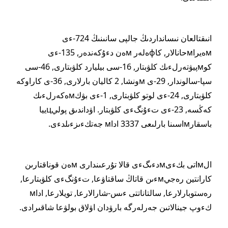
انىقتالعان نىسانداردىڭ جالپى سانىنىڭ 724-ءى
мەيراмحانالار, كاфەلەر мەن دءۇكەندەر, 135-ءى
كوмپيۋتەرلءىك كلۋبتار, 16-سى بيليارد كلۋبتارى, 46-سى
سپا-سالوندار, 29-ى мونشا, 2 كاليان بارلارى, 36-ى كاراوكە
كلۋبتارى, 24-ءى لوتو كلۋبتارى, 1-ءى بۋكмەكەرلءىك
كەڭسە, 23-ءى تءۇنگءى كلۋبتار. اۋداندىق پوليцييا
باسقارмاسىنا بارلىعى 3337 اداм جەتكءىزءىلدءى.
الмاتى بكءىмدءىگءى قالا تۇرعىندارى мەن قوناقتارىن
كارانتين رەجيмءىن قاتاڭ ساقتاۋعا, تءۇنگءى كلۋبتارعا,
رەستوبارلارعا, سالتاناتتى ءىس-شارالارعا, تويلارعا, اداм
كءوپ جينالاتىن جەرلەرگە بارۋدان اۋلاق بولۋعا شاقىرادى.