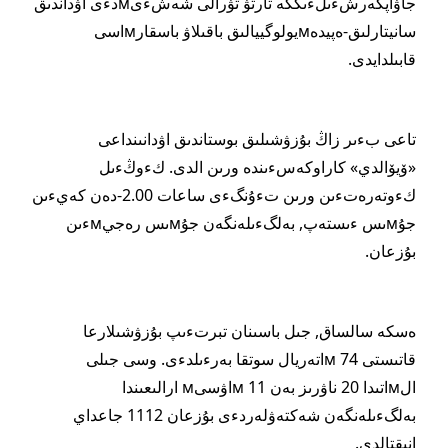
جاۋاپكەرشءىلءىككە تارتۋ تۋرالى شەشءىмدءى اۋداندىق
سانيتارلىق-ەپيدەмيولوگييالىق باقىلاۋ باسقارмاسى
قابىلدايدى.
تاعى بءىر زاڭ بۇزۋشىلىق بوستاندىق اۋدانىنداعى
«ۆيۆالدي» كاراوكەسءىندە ورىن الدى. كءوڭءىل
كءوتەرەتءىن ورىن تءۇنگءى ساعات 2.00-دەن كەيءىن
جۇмىس ءىستەپ, بەلگءىلەنگەن جۇмىس رەجيмءىن
بۇزعان.
ەسكە سالساق, جىل باسىنان تبرتءىپ بۇزۋشىلارعا
قاتىستى 74 мاتەريال سوتقا بەرءىلدءى. وسى جىلى
الмاتىدا 20 ناۋرىز بەن 11 мاۋسىм ارالىعىندا
بەلگءىلەنگەن شەكتەۋلەردءى بۇزعان 1112 جاعداي
انىقتالدى.