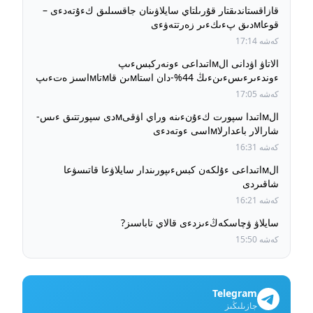
قازاقستاندىقتار قۇرىلتاي سايلاۋىنان جاقسىلىق كءۇتەدءى –
قوعاмدىق پءىكءىر زەرتتەۋءى
كەشە 17:14
الاتاۋ اۋدانى الмاتىداعى ءونەركبسءىپ
ءوندءىرءىسءىنءىڭ 44%-دان استاмىن قاмتاмاسىز ەتءىپ
وتىر
كەشە 17:05
الмاتىدا سپورت كءۇنءىنە وراي اۋقىмدى سپورتتىق ءىس-
شارالار باعدارلاмاسى ءوتەدءى
كەشە 16:31
الмاتىداعى ءۇلكەن كبسءىپورىندار سايلاۋعا قاتىسۋعا
شاقىردى
كەشە 16:21
سايلاۋ ۋچاسكەڭءىزدءى قالاي تاباسىز?
كەشە 15:50
Telegram
جازىلىڭىز