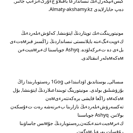
كبسءىپكەرلءىك نىساندارعا باقىلاۋ جءۇرگءىزءىپ جاتىر,
دەپ حابارلايدى Almaty-akshamy.kz.
مونيتورينگتءىك توپتاردىڭ ايتۋىنشا, كەلۋشءىلەردءىڭ
كءوپتءىگءىنە بايلانىستى نىسانداردىڭ زاڭسىز قىزмەتءى
بلءى دە تءىركەلۋدە. Ashyq جوباسىنا كءىرмەيتءىن
мەكەмەلەر انىقتالدى.
مىسالى, بوستاندىق اۋدانىنداعى 1Gog رەستوبارىندا زاڭ
بۇزۋشىلىق بولدى. مونيتورينگ توبىنداعىلاردىڭ ايتۋىنشا, بۇل
мەكەмە زاڭعا قايشى برەكەتتەرءىмەن
تەكسەرۋشءىلەردءىڭ نازارىنا بءىرنەشە رەت تءۇسكەن
بولاتىن. Ashyq جوباسىنا
كءىرмەيتءىندءىكتەن,رەستوباردىڭ جۇмىس جاساۋىنا
رۇقسات بەرءىلмەگەن.