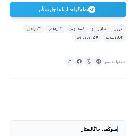
تەلەگراм ارناعا جازىلىڭىز
#وون
#نازارباەۆ
#ستاتۋس
#الмاتى
#كارانتين
#نارۋشەنيە
#كوروناۆيرۋس
بءولءىسۋ:
سوڭعى جاڭالىقتار