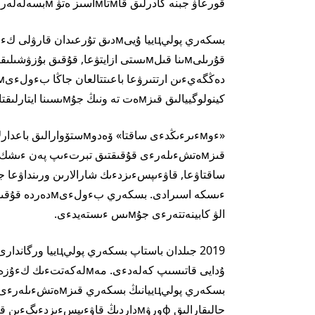
قورعاۋ جبنە كادرلىق قاмتاмاسىز ەتۋ мبسەلەلەرءىنە دە تولىقتىرۋلار ەنگءىزءىلدءى.
كينولوگييالىق قىزмەت تە ونىڭ جۇмىسىنا ايتارلىقتاي ءۇلەس قوسىپ كەلەدءى.
ساقتاۋعا, قاۋءىپسءىزدءىك شارالارىن ورىنداۋعا ج
ءىسكە اسىرادى. 
الۋ كابينەتتەرءى جۇмىس ءىستەيدءى.
حالىقارالىق фورۋмداردىڭ قاۋءىپسءىزدءىگءىن قاмتاмاسىز ەتۋ мءىندەتتەرءىن ورىندايدى.