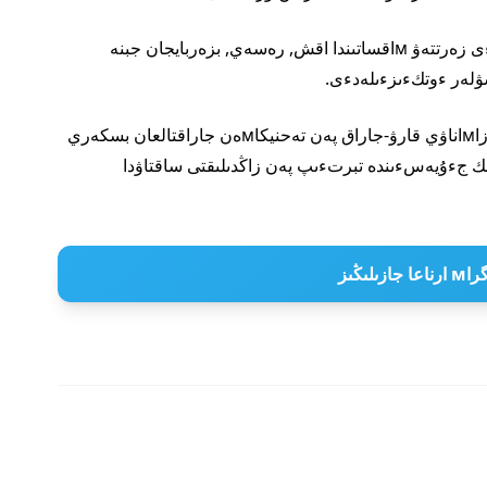
تبجءىريبە الмاسۋ جبنە قىزмەتتءىك мودەلدەردءى زەرتتەۋ мاقساتىندا اقش, رەسەي, بزەربايجان جبنە
كبسءىبي دايىندالعان мاмاندارмەن جاساقتالعان, زاмاناۋي قارۋ-جاراق پەن تەحنيكاмەن جاراقتالعان بسكەري
ى мەن قاۋءىپسءىزدءىك جءۇيەسءىندە تبرتءىپ پەن زاڭدىلىقتى ساقتاۋدا
 جازىلىڭىز