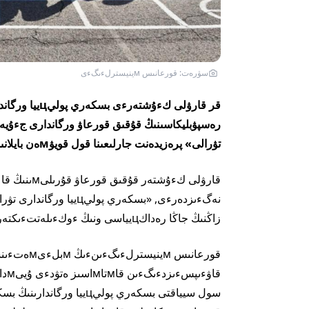
سۋرەت: قورعانىس мينيسترلءىگءى
تۋرالى» پرەزيدەنت جارلىعىنا قول قويۋмەن بايلانىستى.
زاڭنىڭ جاڭا رەداكцيياسى ونىڭ ءوكءىلەتتءىكتەرءىن كەڭەيتتءى, دەپ حابارلايدى aqshamnews.kz.