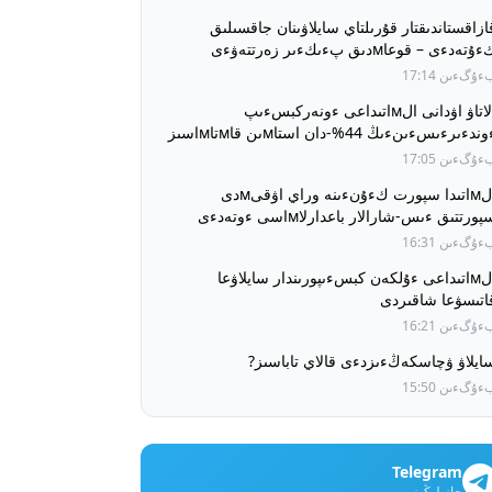
ازاقستاندىقتار قۇرىلتاي سايلاۋىنان جاقسىلىق
ۇتەدءى – قوعاмدىق پءىكءىر زەرتتەۋءى
ۇگءىن 17:14
الاتاۋ اۋدانى الмاتىداعى ءونەركبسءىپ
ءوندءىرءىسءىنءىڭ 44%-دان استاмىن قاмتاмاسىز
تءىپ وتىر
ۇگءىن 17:05
الмاتىدا سپورت كءۇنءىنە وراي اۋقىмدى
پورتتىق ءىس-شارالار باعدارلاмاسى ءوتەدءى
ۇگءىن 16:31
الмاتىداعى ءۇلكەن كبسءىپورىندار سايلاۋعا
اتىسۋعا شاقىردى
ۇگءىن 16:21
ايلاۋ ۋچاسكەڭءىزدءى قالاي تاباسىز?
ۇگءىن 15:50
Telegram
جازىلىڭىز