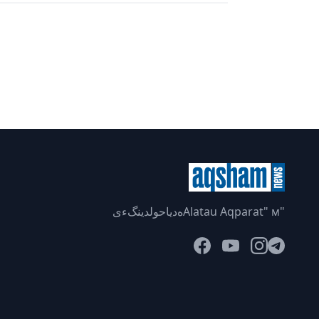
"Alatau Aqparat" мەدياحولدينگءى