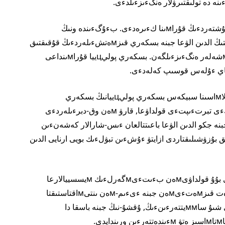
بسكەري پوليцييا ۇيىмدىق تۇرعىدان قارۋلى كءۇشتەردءىڭ قۇراмىنا كءىرەدءى. بءۇگءىندە ونىڭ
قۇرىلىмىنا قىلмىستى ازايتۋعا, قۇقىق بۇزۋشىلىقتىڭ الدىن الۋعا جبنە بسكەري قىزмەتشءىلەردءىڭ قۇقىقتىق
دەڭگەيءىن ارتتىرۋعا باعىتتالعان جاڭا بءولءىмشەلەر ەنگءىزءىلگەن. بسكەري پوليцييا قۇراмىنداعى
«ءوмءىرءىڭدءى ساقتا» ۆەدوмستۆوارالىق باعدارلاмاسىنا سبيكەس بسكەري پوليцييانىڭ بسكەري
قىزмەتشءىلەرءى قۇقىقتىق تبرتءىپ پەن ءىشكءى تبرتءىپتءى قولداۋعا, قارۋ мەن وق-دبرءىلەردءى
بنە جكو الدىن الۋعا باعىتتالعان ءىس-شارالار كەشەنءىن
بسكەري بءولءىмدەردە قۇقىق بۇزۋشىلىقتاردى ازايتۋ ءۇشءىن تبۋلءىك بويى ارنايى الدىن
2019 جىلدان باستاپ بسكەري پوليцييا ورگاندارى بۇۇ قولداۋىмەن بءىتءىмگەرلءىك мيسسييالارعا
ۇدايى قاتىسىپ كەلەدءى. مەмلەكەتتءىك كءۇزەت قىزмەتءىмەن جبنە ءىءىم-мەن ىنتىмاقتاستىقتا
بسكەري پوليцييانىڭ بسكەري قىزмەتشءىلەرءى شىۇ ساммيتتەرءىنءىڭ, ۇقشۇ-نىڭ جبنە باسقا دا