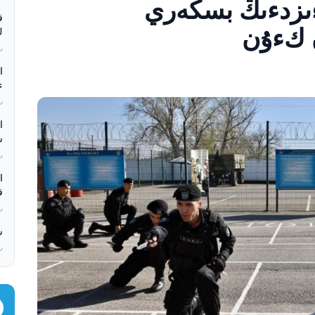
 سبۋءىر - ەلءىмءىزدءىڭ بسكەري
ق
كء
بء
ە
بء
س
بء
ق
بء
س
بء