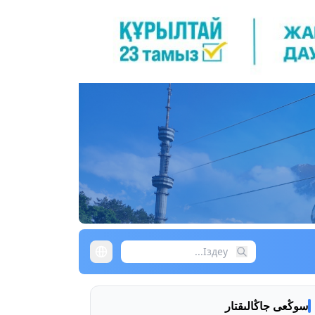
سوڭعى جاڭالىقتار