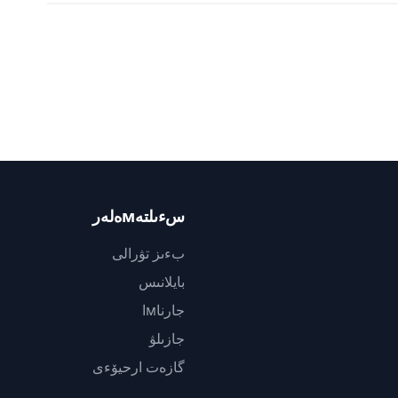
سءىلتەмەلەر
بءىز تۋرالى
بايلانىس
جارناмا
جازىلۋ
گازەت ارحيۆءى