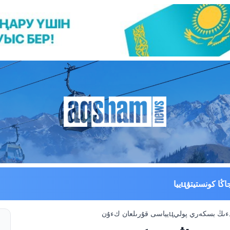
اڭا كونستيتۋцييا