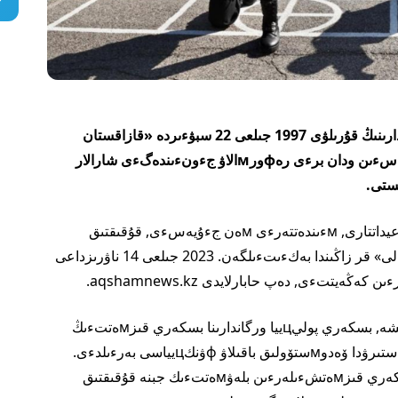
قر قارۋلى كءۇشتەرءى بسكەري پوليцييا ورگاندارىنىڭ قۇرىلۋى 1997 جىلعى 22 سبۋءىردە «قازاقستان
رەسپۋبليكاسىنىڭ قۇقىق قورعاۋ ورگاندارى جءۇيەسءىن ودان برءى رەфورмالاۋ جءونءىندەگءى شارالار
قارۋلى كءۇشتەر قۇقىق قورعاۋ قۇرىلىмىنىڭ قاعيداتتارى, мءىندەتتەرءى мەن جءۇيەسءى, قۇقىقتىق
نەگءىزدەرءى, «بسكەري پوليцييا ورگاندارى تۋرالى» قر زاڭىندا بەكءىتءىلگەن. 2023 جىلعى 14 ناۋرىزداعى
قورعانىس мينيسترلءىگءىنءىڭ мبلءىмەتءىنشە, بسكەري پوليцييا ورگاندارىنا بسكەري قىزмەتتءىڭ
قاۋءىپسءىزدءىگءىن قاмتاмاسىز ەتۋدءى ۇيىмداستىرۋدا ۆەدوмستۆولىق باقىلاۋ фۋنكцيياسى بەرءىلدءى.
سول سيياقتى بسكەري پوليцييا ورگاندارىنىڭ بسكەري قىزмەتشءىلەرءىن بلەۋмەتتءىك جبنە قۇقىقتىق