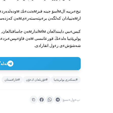
ارмەنييادان كەلگەن برءىپتەستەرءىмەن كەزدەسۋلەر ءوتكءىزءىلەدءى.
پوليцييا ەلدءىڭ قورعانىس
شەشۋشءى رءول اتقارادى.
تەلەگراм ارناعا
#بسكەري پوليцييا
#قۇرىلعان كءۇن
#قازاقستان
بءولءىسۋ: