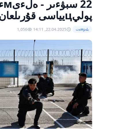
22
پوليцيياسى قۇرىلعان كءۇن
1,056
22.04.2025, 14:11
بلەۋмەت