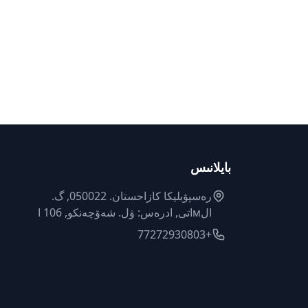
بايلانىس
رەسپۋبليكا كازاحستان. 050022, گ.
الмاتى, ادرەس: ۋل. شەۆچەنكو, 106 ا
+77272930803