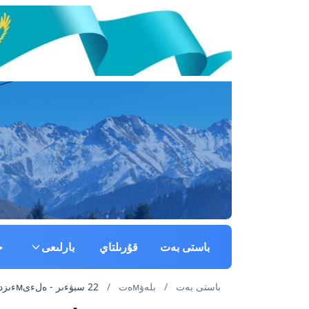
باستى بەت
قۇرىلتاي
بارلىعى
ج
باستى بەت
/
بلەۋмەت
/
22 سبۋءىر - ەلءىмءىزدءىڭ بسكەري پوليцيياسى قۇرىلعان كءۇن