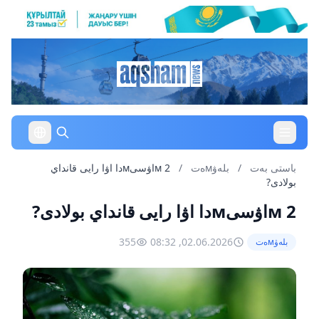
باستى بەت
/
بلەۋмەت
/
2 мاۋسىмدا اۋا رايى قانداي
بولادى?
2 мاۋسىмدا اۋا رايى قانداي بولادى?
355
02.06.2026, 08:32
بلەۋмەت