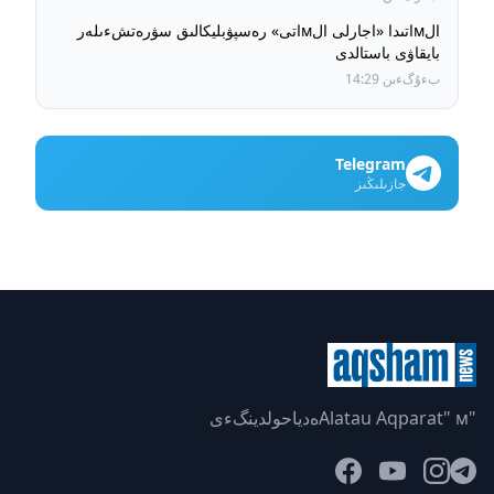
الмاتىدا «اجارلى الмاتى» رەسپۋبليكالىق سۋرەتشءىلەر
بايقاۋى باستالدى
بءۇگءىن 14:29
Telegram
جازىلىڭىز
"Alatau Aqparat" мەدياحولدينگءى