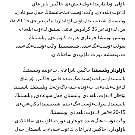
تاۋلى اۋداندارىندا ءوتكءىنشءى جاڭبىر, نايزاعاي
كءۇتءىلەدءى. وڭتءۇستءىك-باتىستاڭ جەل سوعادى,
وبلىستىڭ شىعىسىندا, تاۋلى اۋدانداردا ەكپءىنءى 15-20 м/
س. كءۇندءىز 35 گرادۋس قاتتى ىستىق كءۇتءىلەدءى.
وبلىس بويىنشا جوعارى ءورت كاۋپءى, وبلىستىڭ
سولتءۇستءىگءىندە, شىعىسىندا, وڭتءۇستءىگءىندە
تءوتەنشە ءورت قاۋپءى ساقتالادى.
پاۆلودار وبلىسىندا
جاڭبىر, نايزاعاي, تءۇندە وبلىستىڭ
باتىسىندا, سولتءۇستءىگءىندە قاتتى جاڭبىر, بۇرشاق
كءۇتءىلەدءى. تءۇندە جبنە تاڭەرتەڭ وبلىستىڭ باتىسىندا
تۇмان كءۇتءىلەدءى. باتىستان جەل سوعادى, وبلىستىڭ
باتىسىندا, سولتءۇستءىگءىندە, شىعىسىندا ەكپءىنءى
15-20 м/س كءۇتءىلەدءى. وبلىستىڭ
وڭتءۇستءىگءىندە جوعارى ءورت قاۋپءى ساقتالادى.
پاۆلوداردا جاڭبىر, نايزاعاي كءۇتءىلەدءى. باتىستان جەل