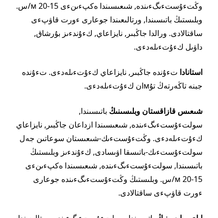
وڭتءۇستءىگءىندە, شىعىسىندا ەكپءىنءى 15-20 м/س.
وبلىستىڭ باتىسىندا, ورتالىعىندا جوعارى ءورت قاۋپءى
ساقتالادى. ورالدا جاڭبىر, نايزاعاي, كءۇندءىز بۇرشاق,
داۋىل كءۇتءىلەدءى.
استانادا
تءۇندە جاڭبىر, نايزاعاي كءۇتءىلەدءى. تءۇندە
جبنە تاڭەرتەڭ تۇмان كءۇتءىلەدءى.
شىعىس قازاقستان وبلىسىنىڭ
باتىسىندا,
سولتءۇستءىگءىندە, شىعىسىندا ازداعان جاڭبىر, نايزاعاي
كءۇتءىلەدءى. وڭتءۇستءىك-شىعىستان سوعاتىن جەل
سولتءۇستءىك-باتىسقا اۋىسادى, كءۇندءىز وبلىستىڭ
باتىسىندا, سولتءۇستءىگءىندە, شىعىسىندا ەكپءىنءى
15-20 м/س. وبلىستىڭ وڭتءۇستءىگءىندە جوعارى
ءورت قاۋپءى ساقتالادى.
اباي وبلىسىنىڭ
باتىسىندا, سولتءۇستءىگءىندە, ورتالىعىندا