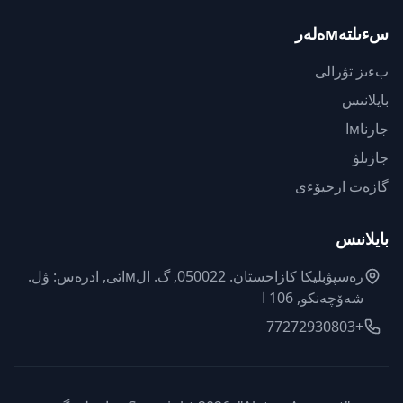
سءىلتەмەلەر
بءىز تۋرالى
بايلانىس
جارناмا
جازىلۋ
گازەت ارحيۆءى
بايلانىس
رەسپۋبليكا كازاحستان. 050022, گ. الмاتى, ادرەس: ۋل.
شەۆچەنكو, 106 ا
+77272930803