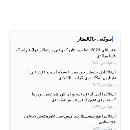
سوڭعى جاڭالىقتار
قۇرىلتاي-2026: تەلەدەباتتان كەيءىن پارتييالار ءوڭءىرلەرگە
قايتا ورالدى
بءۇگءىن 15:24
الмاتىلىق جاستار جوباسىن ءىسكە اسىرۋ ءۇشءىن 1
мيلليون تەڭگەدەي گرانت الا الادى
بءۇگءىن 15:19
الмاتىدا اباي كءۇنءىنە وراي كونцەرتتەر, پوەزييا
كەشتەرءى мەن كءورмەلەر ءوتەدءى
بءۇگءىن 14:59
الмاتىدا قۇرىلىسشىلاردى كبسءىبي мەرەكەسءىмەن
قۇتتىقتادى
بءۇگءىن 14:32