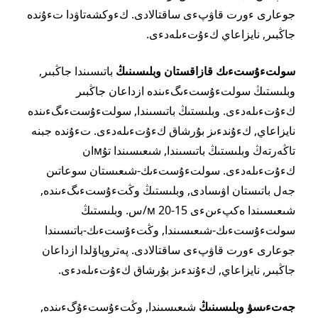
جوعارى ءورت قاۋپءى ساقتالادى. كءوكشەتاۋدا تءۇندە
جاڭبىر, نايزاعاي كءۇتءىلەدءى.
سولتءۇستءىك قازاقستان وبلىسىنىڭ
باتىسىندا جاڭبىر,
وبلىستىڭ سولتءۇستءىگءىندە ازداعان جاڭبىر
كءۇتءىلەدءى. وبلىستىڭ باتىسىندا, سولتءۇستءىگءىندە
نايزاعاي, كءۇندءىز بۇرشاق كءۇتءىلەدءى. تءۇندە جبنە
تاڭەرتەڭ وبلىستىڭ باتىسىندا, شىعىسىندا تۇмان
كءۇتءىلەدءى. سولتءۇستءىك-شىعىستان سوعاتىن
جەل باتىستان اۋىسادى, وبلىستىڭ وڭتءۇستءىگءىندە,
شىعىسىندا ەكپءىنءى 15-20 м/س. وبلىستىڭ
سولتءۇستءىك-شىعىسىندا, وڭتءۇستءىك-باتىسىندا
جوعارى ءورت قاۋپءى ساقتالادى. پەتروپاۆلدا ازداعان
جاڭبىر, نايزاعاي, كءۇندءىز بۇرشاق كءۇتءىلەدءى.
جەتءىسۋ وبلىسىنىڭ
شىعىسىندا, وڭتءۇستءۇگءىندە,