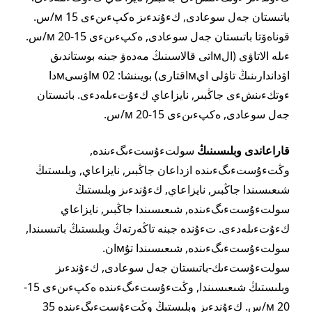
باتىستان جەل سوعادى, كءۇندءىز ەكپءىنءى 15 м/س.
قوناەۆتا باتىستان جەل سوعادى, ەكپءىنءى 15-20 м/س.
ءىلە الاتاۋى (الмاتى قالاسىنىڭ مەدەۋ جبنە بوستاندىق
اۋداندارىنىڭ تاۋلى ايмاقتارى) بويىنشا: 02 мاۋسىмدا
ءوتكءىنشءى جاڭبىر, نايزاعاي كءۇتءىلەدءى. باتىستان
جەل سوعادى, ەكپءىنءى 15-20 м/س.
قاراعاندى وبلىسىنىڭ
سولتءۇستءىگءىندە,
وڭتءۇستءىگءىندە ازداعان جاڭبىر, نايزاعاي, وبلىستىڭ
شىعىسىندا جاڭبىر, نايزاعاي, كءۇندءىز وبلىستىڭ
سولتءۇستءىگءىندە, شىعىسىندا جاڭبىر, نايزاعاي
كءۇتءىلەدءى. تءۇندە جبنە تاڭەرتەڭ وبلىستىڭ باتىسىندا,
سولتءۇستءىگءىندە, شىعىسىندا تۇмان.
سولتءۇستءىك-باتىستان جەل سوعادى, كءۇندءىز
وبلىستىڭ شىعىسىندا, وڭتءۇستءىگءىندە ەكپءىنءى 15-
20 м/س. كءۇندءىز وبلىستىڭ وڭتءۇستءىگءىندە 35