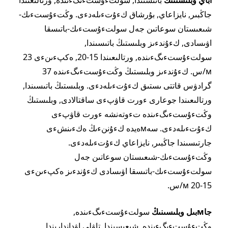
جاڭبىر, نايزاعاي, بۇرشاق كءۇتءىلەدءى. وڭتءۇستءىك-
شىعىستان سوعاتىن جەل سولتءۇستءىك-باتىسقا
اۋىسادى, كءۇندءىز وبلىستىڭ باتىسىندا,
سولتءۇستءىگءىندە, ورتالىعىندا 15-20, ەكپءىنءى 23
м/س. كءۇندءىز وبلىستىڭ وڭتءۇستءىگءىندە 37
گرادۋس قاتتى ىستىق كءۇتءىلەدءى. وبلىستىڭ باتىسىندا,
ورتالىعىندا جوعارى ءورت قاۋپءى ساقتالادى, وبلىستىڭ
وڭتءۇستءىگءىندە تءوتەنشە ءورت قاۋپءى
كءۇتءىلەدءى. سەмەيدە كءۇننءىڭ ەكءىنشءى
جارتىسىندا جاڭبىر, نايزاعاي كءۇتءىلەدءى.
وڭتءۇستءىك-شىعىستان سوعاتىن جەل
سولتءۇستءىك-باتىسقا اۋىسادى كءۇندءىز ەكپءىنءى
15-20 м/س.
جاмبىل وبلىسىنىڭ
سولتءۇستءىگءىندە,
وڭتءۇستءىگءىندە, شىعىسىندا, تاۋلى اۋداندارىندا