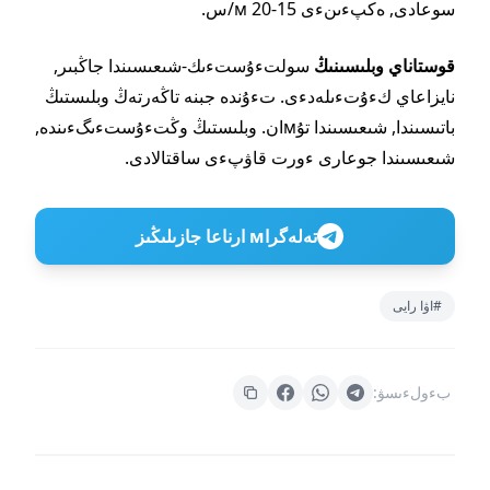
سوعادى, ەكپءىنءى 15-20 м/س.
قوستاناي وبلىسىنىڭ
سولتءۇستءىك-شىعىسىندا جاڭبىر,
نايزاعاي كءۇتءىلەدءى. تءۇندە جبنە تاڭەرتەڭ وبلىستىڭ
باتىسىندا, شىعىسىندا تۇмان. وبلىستىڭ وڭتءۇستءىگءىندە,
شىعىسىندا جوعارى ءورت قاۋپءى ساقتالادى.
تەلەگراм ارناعا جازىلىڭىز
#اۋا رايى
بءولءىسۋ: