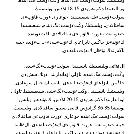
ورتالىعىندا ەكپءىنءى 15-18 м/س. وبلىستىڭ
سولتءۇستءىك-شىعىسىندا جوعارى ءورت قاۋپءى
ساقتالادى, وبلىستىڭ وڭتءۇستءىگءىندە, شىعىسىندا
تءوتەنشە ءورت قاۋپءى ساقتالادى. اقتءوبەدە
كءۇندءىز جاڭبىر, نايزاعاي كءۇتءىلەدءى. تءۇندە جبنە
تاڭەرتەڭ تۇмان كءۇتءىلەدءى.
الмاتى وبلىسىنىڭ
باتىسىندا, سولتءۇستءىگءىندە,
وڭتءۇستءىگءىندە, تاۋلى اۋداندارىندا ءوتكءىنشءى
جاڭبىر, نايزاعاي كءۇتءىلەدءى. باتىستان جەل سوعادى,
وبلىستىڭ باتىسىندا, وڭتءۇستءىگءىندە, شىعىسىندا, تاۋلى
اۋداندارىندا ەكپءىنءى 15-20 м/س. كءۇندءىز وبلىس
بويىنشا 35-36 گرادۋس قاتتى ىستىق ساقتالادى. وبلىستىڭ
سولتءۇستءىگءىندە جوعارى ءورت قاۋپءى ساقتالادى
جبنە تءوتەنشە ءورت قاۋپءى كءۇتءىلەدءى. الмاتىدا
كءۇندءىز ءوتكءىنشءى جاڭبىر, نايزاعاي كءۇتءىلەدءى.