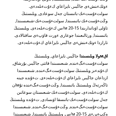
ءوتكءىنشءى جاڭبىر, نايزاعاي كءۇتءىلەدءى.
سولتءۇستءىك-باتىستان جەل سوعادى, وبلىستىڭ
وڭتءۇستءىك-باتىسىندا, سولتءۇستءىك-شىعىسىندا,
تاۋلى اۋداندارىندا 15-20 м/س كءۇتءىلەدءى. وبلىستىڭ
باتىسىندا, ورتالىعىندا جوعارى ءورت قاۋپءى ساقتالادى.
تارازدا ءوتكءىنشءى جاڭبىر, نايزاعاي كءۇتءىلەدءى.
اقмولا وبلىسىندا
جاڭبىر, نايزاعاي, وبلىستىڭ
سولتءۇستءىگءىندە, شىعىسىندا قاتتى جاڭبىر, بۇرشاق,
كءۇندءىز وبلىستىڭ سولتءۇستءىگءىندە, شىعىسىندا
ازداعان جاڭبىر, نايزاعاي كءۇتءىلەدءى. تءۇندە جبنە
تاڭەرتەڭ وبلىستىڭ باتىسىندا, وڭتءۇستءىگءىندە تۇмان
كءۇتءىلەدءى. سولتءۇستءىك-شىعىستان سوعاتىن
جەل سولتءۇستءىك-باتىسقا اۋىسادى, تءۇندە وبلىستىڭ
سولتءۇستءىگءىندە, وڭتءۇستءىگءىندە, شىعىسىندا
ەكپءىنءى 15-20 м/س. وبلىستىڭ باتىسىندا, شىعىسىندا