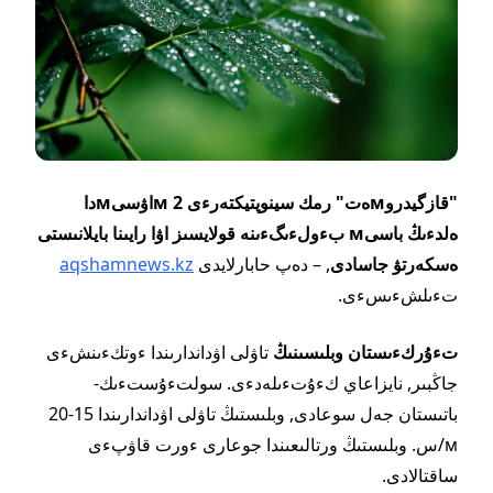
"قازگيدروмەت" رمك سينوپتيكتەرءى 2 мاۋسىмدا
ەلدءىڭ باسىм بءولءىگءىنە قولايسىز اۋا رايىنا بايلانىستى
ەسكەرتۋ جاسادى
, – دەپ حابارلايدى
aqshamnews.kz
تءىلشءىسءى.
تءۇركءىستان وبلىسىنىڭ
تاۋلى اۋداندارىندا ءوتكءىنشءى
جاڭبىر, نايزاعاي كءۇتءىلەدءى. سولتءۇستءىك-
باتىستان جەل سوعادى, وبلىستىڭ تاۋلى اۋداندارىندا 15-20
м/س. وبلىستىڭ ورتالىعىندا جوعارى ءورت قاۋپءى
ساقتالادى.