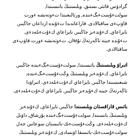
گرادۋس قاتتى ىستىق. وبلىستىڭ باتىسىندا,
سولتءۇستءىگءىندە, ورتالىعىندا تءوتەنشە ءورت
قاۋپءى ساقتالادى. قاراعاندىدا تءۇندە ازداعان جاڭبىر,
نايزاعاي, كءۇندءىز جاڭبىر, نايزاعاي كءۇتءىلەدءى.
تءۇندە جبنە تاڭەرتەڭ تۇмان. تءوتەنشە ءورت قاۋپءى
ساقتالادى.
اتىراۋ وبلىسىنىڭ
باتىسىندا, سولتءۇستءىگءىندە جاڭبىر,
نايزاعاي, كءۇندءىز وبلىستىڭ وڭتءۇستءىگءىندە,
شىعىسىندا جاڭبىر, نايزاعاي كءۇتءىلەدءى. اتىراۋدا
تاڭەرتەڭ جبنە كءۇندءىز جاڭبىر, نايزاعاي كءۇتءىلەدءى.
باتىس قازاقستان وبلىسىندا
جاڭبىر, نايزاعاي, كءۇندءىز
وبلىستىڭ باىسىندا, سولتءۇستءىگءىندە بۇرشاق, داۋىل
كءۇتءىلەدءى. وڭتءۇستءىك-باتىستان سوعاتىن جەل
سولتءۇستءىك-باتىسقا اۋىسادى, كءۇندءىز وبلىستىڭ