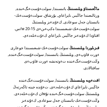
ماڭعىستاۋ وبلىسىنىڭ
باتىسىندا, سولتءۇستءىگءىندە,
ورتالىعىندا جاڭبىر, نايزاعاي, بۇرشاق. سولتءۇستءىك-
باتىستان جەل سوعادى, كءۇندءىز وبلىستىڭ
سولتءۇستءىك-شىعىسىندا ەكپءىنءى 15-20 м/س.
اقتاۋدا كءۇندءىز جاڭبىر, نايزاعاي كءۇتءىلەدءى.
قىزىلوردا وبلىسىنىڭ
سولتءۇستءىك-شىعىسىندا جوعارى
ءورت قاۋپءى, وبلىستىڭ باتىسىندا, سولتءۇستءىگءىندە,
وڭتءۇستءىگءىندە تءوتەنشە ءورت قاۋپءى
ساقتالادى.
اقتءوبە وبلىسىنىڭ
باتىسىندا, سولتءۇستءىگءىندە
جاڭبىر, نايزاعاي كءۇتءىلەدءى. تءۇندە جبنە تاڭەرتەڭ
وبلىستىڭ سولتءۇستءىگءىندە تۇмان كءۇتءىلەدءى.
وڭتءۇستءىك-باتىستان جەل سوعادى, كءۇندءىز
وبلىستىڭ سولتءۇستءىگءىندە, وڭتءۇستءىگءىندە,