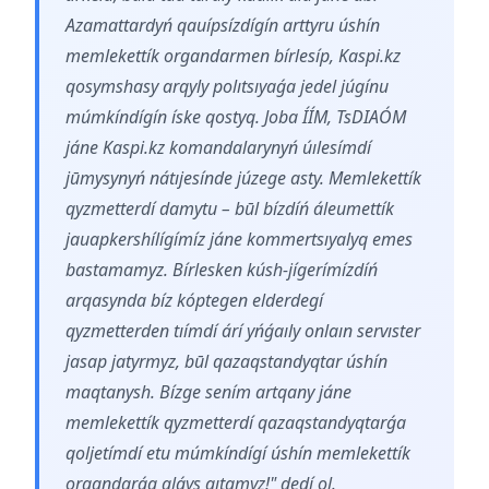
Azamattardyń qauípsízdígín arttyru úshín
memlekettík organdarmen bírlesíp, Kaspi.kz
qosymshasy arqyly polıtsıyaǵa jedel júgínu
múmkíndígín íske qostyq. Joba ÍÍM, TsDIAÓM
jáne Kaspi.kz komandalarynyń úılesímdí
jūmysynyń nátıjesínde júzege asty. Memlekettík
qyzmetterdí damytu – būl bízdíń áleumettík
jauapkershílígímíz jáne kommertsıyalyq emes
bastamamyz. Bírlesken kúsh-jígerímízdíń
arqasynda bíz kóptegen elderdegí
qyzmetterden tıímdí árí yńǵaıly onlaın servıster
jasap jatyrmyz, būl qazaqstandyqtar úshín
maqtanysh. Bízge sením artqany jáne
memlekettík qyzmetterdí qazaqstandyqtarǵa
qoljetímdí etu múmkíndígí úshín memlekettík
organdarǵa alǵys aıtamyz!" dedí ol.