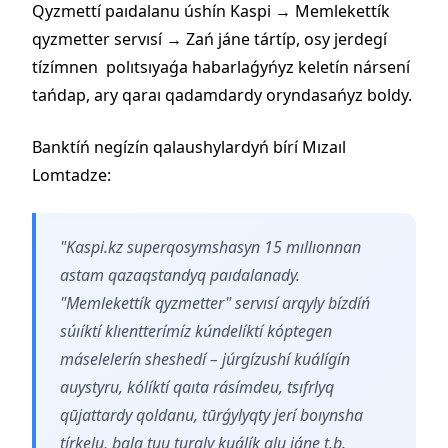
Qyzmettí paıdalanu úshín Kaspi → Memlekettík
qyzmetter servısí → Zań jáne tártíp, osy jerdegí
tízímnen polıtsıyaǵa habarlaǵyńyz keletín nársení
tańdap, ary qaraı qadamdardy oryndasańyz boldy.
Banktíń negízín qalaushylardyń bírí Mızaıl
Lomtadze:
"Kaspi.kz superqosymshasyn 15 mıllıonnan
astam qazaqstandyq paıdalanady.
"Memlekettík qyzmetter" servısí arqyly bízdíń
súıíktí klıentterímíz kúndelíktí kóptegen
máselelerín sheshedí – júrgízushí kuálígín
auystyru, kólíktí qaıta rásímdeu, tsıfrlyq
qūjattardy qoldanu, tūrǵylyqty jerí boıynsha
tírkelu, bala tuu turaly kuálík alu jáne t.b.