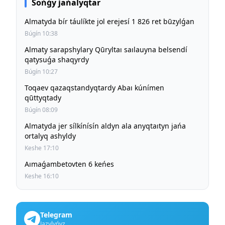
Sońǵy jańalyqtar
Almatyda bír táulíkte jol erejesí 1 826 ret būzylǵan
Búgín 10:38
Almaty sarapshylary Qūryltaı saılauyna belsendí
qatysuǵa shaqyrdy
Búgín 10:27
Toqaev qazaqstandyqtardy Abaı kúnímen
qūttyqtady
Búgín 08:09
Almatyda jer sílkínísín aldyn ala anyqtaıtyn jańa
ortalyq ashyldy
Keshe 17:10
Aımaǵambetovten 6 keńes
Keshe 16:10
Telegram
Jazylyńyz