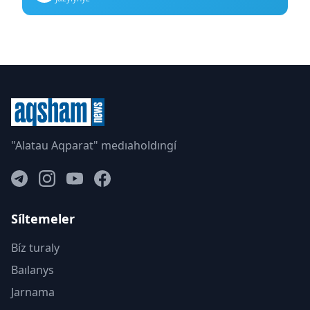
"Alatau Aqparat" medıaholdıngí
Síltemeler
Bíz turaly
Baılanys
Jarnama