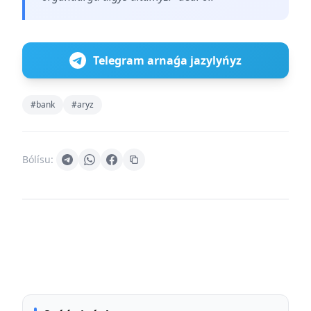
Telegram arnaǵa jazylyńyz
#bank
#aryz
Bólísu: