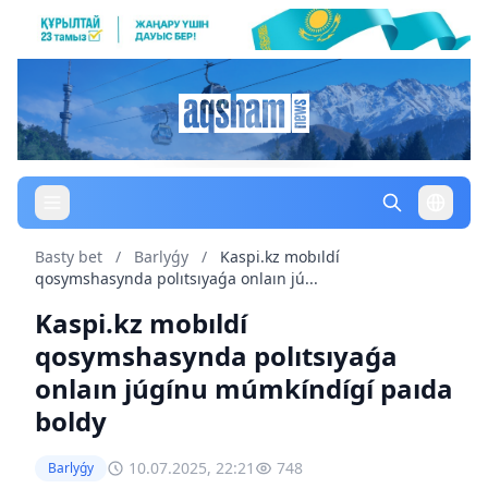
Basty bet
/
Barlyǵy
/
Kaspi.kz mobıldí
qosymshasynda polıtsıyaǵa onlaın jú...
Kaspi.kz mobıldí
qosymshasynda polıtsıyaǵa
onlaın júgínu múmkíndígí paıda
boldy
10.07.2025, 22:21
748
Barlyǵy