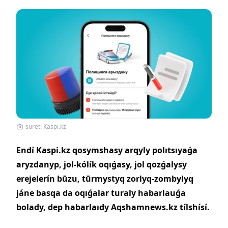
suret: Kaspi.kz
Endí Kaspi.kz qosymshasy arqyly polıtsıyaǵa
aryzdanyp, jol-kólík oqıǵasy, jol qozǵalysy
erejelerín būzu, tūrmystyq zorlyq-zombylyq
jáne basqa da oqıǵalar turaly habarlauǵa
bolady, dep habarlaıdy Aqshamnews.kz tílshísí.