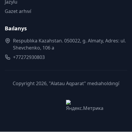
Jazylu
Gazet arhıví
Baılanys
Respublıka Kazahstan. 050022, g. Almaty, Adres: ul.
Shevchenko, 106 a
+77272930803
Copyright 2026, "Alatau Aqparat" medıaholdıngí