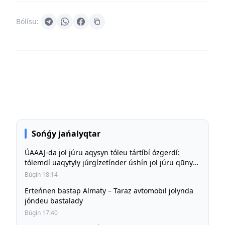
Bólísu:
Sońǵy jańalyqtar
ÚAAAJ-da jol júru aqysyn tóleu tártíbí ózgerdí:
tólemdí uaqytyly júrgízetínder úshín jol júru qūny
būrynǵy deńgeıde saqtalady
Búgín 18:14
Erteńnen bastap Almaty – Taraz avtomobıl jolynda
jóndeu bastalady
Búgín 17:40