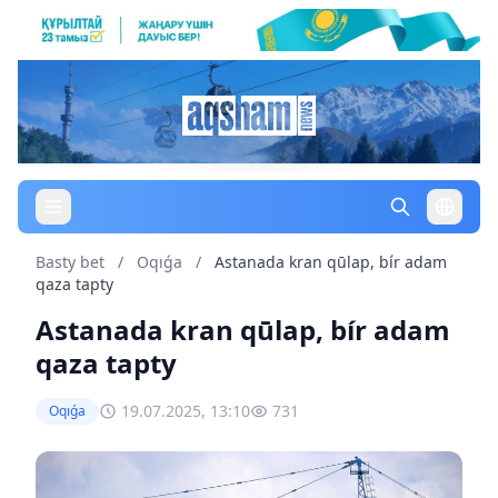
Basty bet
/
Oqıǵa
/
Astanada kran qūlap, bír adam
qaza tapty
Astanada kran qūlap, bír adam
qaza tapty
19.07.2025, 13:10
731
Oqıǵa