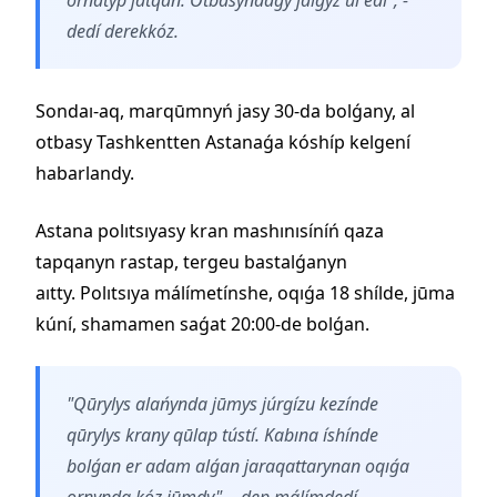
dedí derekkóz.
Sondaı-aq, marqūmnyń jasy 30-da bolǵany, al
otbasy Tashkentten Astanaǵa kóshíp kelgení
habarlandy.
Astana polıtsıyasy kran mashınısíníń qaza
tapqanyn rastap, tergeu bastalǵanyn
aıtty. Polıtsıya málímetínshe, oqıǵa 18 shílde, jūma
kúní, shamamen saǵat 20:00-de bolǵan.
"Qūrylys alańynda jūmys júrgízu kezínde
qūrylys krany qūlap tústí. Kabına íshínde
bolǵan er adam alǵan jaraqattarynan oqıǵa
ornynda kóz jūmdy", - dep málímdedí