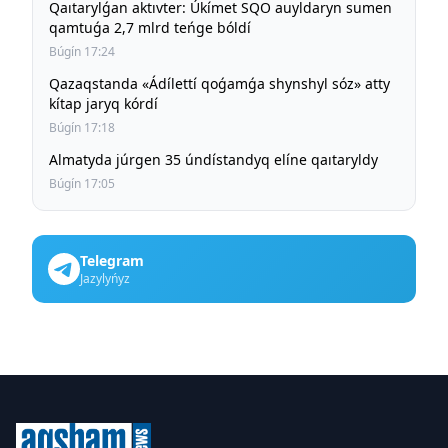
Qaıtarylǵan aktıvter: Úkímet SQO auyldaryn sumen
qamtuǵa 2,7 mlrd teńge bóldí
Búgín 17:24
Qazaqstanda «Ádílettí qoǵamǵa shynshyl sóz» atty
kítap jaryq kórdí
Búgín 17:18
Almatyda júrgen 35 úndístandyq elíne qaıtaryldy
Búgín 17:05
Telegram
Jazylyńyz