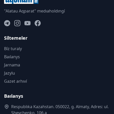
"Alatau Aqparat" medıaholdıngí
Síltemeler
Bíz turaly
Baılanys
Jarnama
Jazylu
Gazet arhıví
Baılanys
Respublıka Kazahstan. 050022, g. Almaty, Adres: ul.
Shevchenko, 106 a