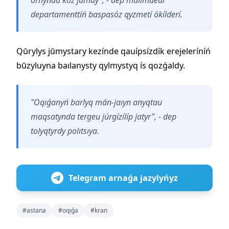
departamenttíń baspasóz qyzmetí ókílderí.
Qūrylys jūmystary kezínde qauípsízdík erejeleríníń
būzyluyna baılanysty qylmystyq ís qozǵaldy.
"Oqıǵanyń barlyq mán-jaıyn anyqtau
maqsatynda tergeu júrgízílíp jatyr", - dep
tolyqtyrdy polıtsıya.
Telegram arnaǵa jazylyńyz
#astana
#oqıǵa
#kran