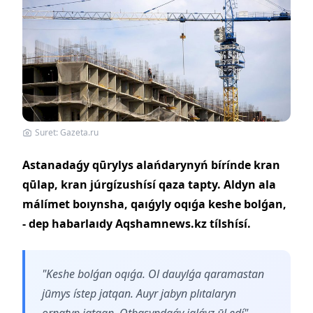
Suret: Gazeta.ru
Astanadaǵy qūrylys alańdarynyń bírínde kran
qūlap, kran júrgízushísí qaza tapty. Aldyn ala
málímet boıynsha, qaıǵyly oqıǵa keshe bolǵan,
- dep habarlaıdy Aqshamnews.kz tílshísí.
"Keshe bolǵan oqıǵa. Ol dauylǵa qaramastan
jūmys ístep jatqan. Auyr jabyn plıtalaryn
ornatyp jatqan. Otbasyndaǵy jalǵyz ūl edí", -