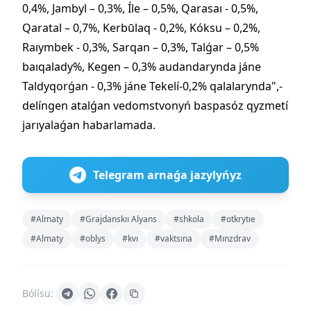
0,4%, Jambyl – 0,3%, Íle – 0,5%, Qarasaı - 0,5%,
Qaratal – 0,7%, Kerbūlaq - 0,2%, Kóksu – 0,2%,
Raıymbek - 0,3%, Sarqan – 0,3%, Talǵar – 0,5%
baıqalady%, Kegen – 0,3% audandarynda jáne
Taldyqorǵan - 0,3% jáne Tekelí-0,2% qalalarynda",-
delíngen atalǵan vedomstvonyń baspasóz qyzmetí
jarıyalaǵan habarlamada.
Telegram arnaǵa jazylyńyz
#Almaty
#Grajdanskıı Alyans
#shkola
#otkrytıe
#Almaty
#oblys
#kvı
#vaktsına
#Mınzdrav
Bólísu: