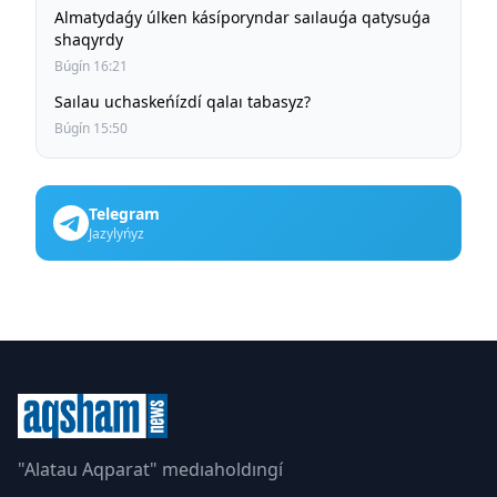
Almatydaǵy úlken kásíporyndar saılauǵa qatysuǵa
shaqyrdy
Búgín 16:21
Saılau uchaskeńízdí qalaı tabasyz?
Búgín 15:50
Telegram
Jazylyńyz
"Alatau Aqparat" medıaholdıngí