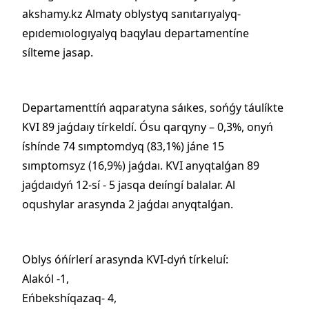
akshamy.kz Almaty oblystyq sanıtarıyalyq-
epıdemıologıyalyq baqylau departamentíne
sílteme jasap.
Departamenttíń aqparatyna sáıkes, sońǵy táulíkte
KVI 89 jaǵdaıy tírkeldí. Ósu qarqyny – 0,3%, onyń
íshínde 74 sımptomdyq (83,1%) jáne 15
sımptomsyz (16,9%) jaǵdaı. KVI anyqtalǵan 89
jaǵdaıdyń 12-sí - 5 jasqa deıíngí balalar. Al
oqushylar arasynda 2 jaǵdaı anyqtalǵan.
Oblys óńírlerí arasynda KVI-dyń tírkeluí:
Alakól -1,
Eńbekshíqazaq- 4,