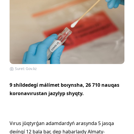
Suret: Gov.kz
9 shíldedegí málímet boıynsha, 26 710 nauqas
koronavırustan jazylyp shyqty.
Vırus jūqtyrǵan adamdardyń arasynda 5 jasqa
deıíngí 12 bala bar, dep habarlaıdy Almaty-