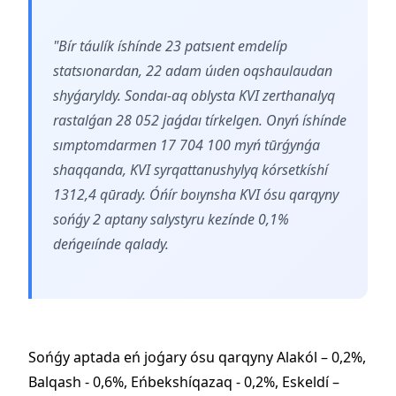
"Bír táulík íshínde 23 patsıent emdelíp
statsıonardan, 22 adam úıden oqshaulaudan
shyǵaryldy. Sondaı-aq oblysta KVI zerthanalyq
rastalǵan 28 052 jaǵdaı tírkelgen. Onyń íshínde
sımptomdarmen 17 704 100 myń tūrǵynǵa
shaqqanda, KVI syrqattanushylyq kórsetkíshí
1312,4 qūrady. Óńír boıynsha KVI ósu qarqyny
sońǵy 2 aptany salystyru kezínde 0,1%
deńgeıínde qalady.
Sońǵy aptada eń joǵary ósu qarqyny Alakól – 0,2%,
Balqash - 0,6%, Eńbekshíqazaq - 0,2%, Eskeldí –