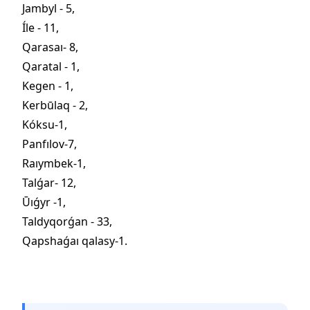
Jambyl - 5,
Íle - 11,
Qarasaı- 8,
Qaratal - 1,
Kegen - 1,
Kerbūlaq - 2,
Kóksu-1,
Panfılov-7,
Raıymbek-1,
Talǵar- 12,
Ūıǵyr -1,
Taldyqorǵan - 33,
Qapshaǵaı qalasy-1.