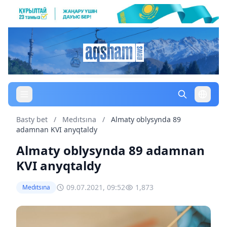
Basty bet
/
Medıtsına
/
Almaty oblysynda 89
adamnan KVI anyqtaldy
Almaty oblysynda 89 adamnan
KVI anyqtaldy
09.07.2021, 09:52
1,873
Medıtsına