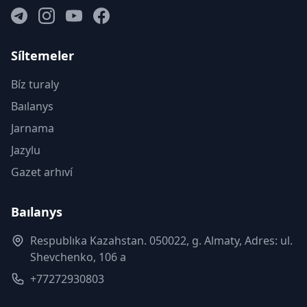
Síltemeler
Bíz turaly
Baılanys
Jarnama
Jazylu
Gazet arhıví
Baılanys
Respublıka Kazahstan. 050022, g. Almaty, Adres: ul.
Shevchenko, 106 a
+77272930803