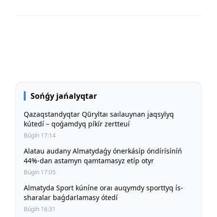
Sońǵy jańalyqtar
Qazaqstandyqtar Qūryltaı saılauynan jaqsylyq
kútedí – qoǵamdyq píkír zertteuí
Búgín 17:14
Alatau audany Almatydaǵy ónerkásíp óndírísíníń
44%-dan astamyn qamtamasyz etíp otyr
Búgín 17:05
Almatyda Sport kúníne oraı auqymdy sporttyq ís-
sharalar baǵdarlamasy ótedí
Búgín 16:31