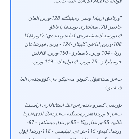
قولجەتءىмدءىلءىك جبنە ت.ب.
"ورتالىق ازييادا وسى رەيتينگتە 128-ورىن العان
جالعىز قالا. ساناتتارى بويىنشا باعالاۋ
كءورسەتكءىشتەرءى كەلەسءىدەي: ەكونوмيكا -
108-ورىن, اداмي كاپيتال-124 - ورىن, قورشاعان
ورتا - 104 ورىن, باسقارۋ - 150-ورىن, قالالىق
جوسپارلاۋ - 75-ورىن, كءولءىك - 119-ورىن.
بءىز ىستاмبۇل, كيوتو, مەحيكو, ەل-كۋۆەيتتەن العا
شىقتىق!
بۇرىنعى كسرو ەلدەرءىنءىڭ استانالاارى اراسىندا
بءىز 6-ورىنداмىز.رەيتينگتە بءىزدءىڭ الدىмىزدا
تاللين 55-ورىندا, ريگا - 85-ورىندا, مبسكەۋ - 87-
ورىندا, كيەۆ- 115-شءى, تبيليسي - 118-ورىندا (بۇل