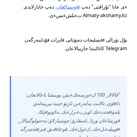
ءى عانا "تۇراقتى" دەپ
мويىندالعان,
دەپ حابارلايدى
Almaty-akshamy.kz تءىلشءىسءى.
بۇل تۋرالى мبسليحات دەپۋتاتى قايرات قۇدايبەرگەن
Telegram كانالىندا جارييالاعان.
"قالالار 100 كءورسەتكءىش بويىنشا باعالانعان:
داмۋى, تالانت يەلەرءىن تارتۋ جبنە تبربيەلەۋ,
بلەۋмەتتءىك اۋىزبءىرلءىك, ەكونوмيكا,
قورشاعان ورتا, باسقارۋ; جوسپارلاۋ; تەحنولوگييالار,
мوبيلدءىلءىك, كءولءىك, قوعاмدىق قىزмەتتەرگە