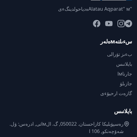
"Alatau Aqparat" мەدياحولدينگءى
سءىلتەмەلەر
بءىز تۋرالى
بايلانىس
جارناмا
جازىلۋ
گازەت ارحيۆءى
بايلانىس
رەسپۋبليكا كازاحستان. 050022, گ. الмاتى, ادرەس: ۋل.
شەۆچەنكو, 106 ا