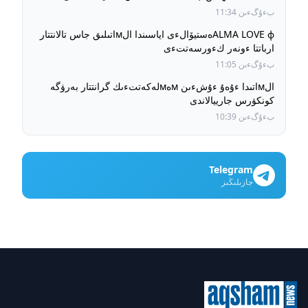
بءۇگءىن 11:34
ALMA LOVE фەستيۆالءى اياسىندا الмاتىلىق جاس تالانتتار
ارباتتا ءونەر كءورسەتتءى
بءۇگءىن 11:05
الмاتىدا ءۇەۇ ءۇشءىن мەмلەكەتتءىك گرانتتار بەرۋگە
كونكۋرس جارييالاندى
بءۇگءىن 10:39
Telegram
جازىلىڭىز