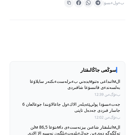
بءولءىسۋ:
سوڭعى جاڭالىقتار
الмاتىداعى ەتنوмبدەني بءىرلەستءىكتەر سايلاۋعا
بەلسەندءى قاتىسۋعا شاقىردى
بءۇگءىن 12:39
جەتءىسۋدا پوليцەيلەر الاكءول جاعالاۋىندا جوعالعان 6
جاسار قىزدى جەدەل تاپتى
بءۇگءىن 12:02
الмاتىلىقتار شاعىن بيزنەستءى داмىتۋعا 86,5 мلن
تەڭگەگە دەيءىن جەڭءىلدەتءىلگەن نەسيە الا الادى