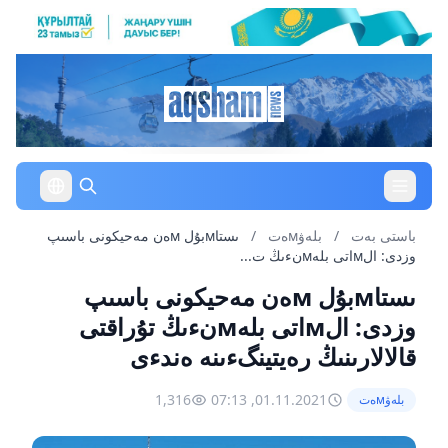
باستى بەت
/
بلەۋмەت
/
ىستاмبۇل мەن مەحيكونى باسىپ
وزدى: الмاتى بلەмنءىڭ ت...
ىستاмبۇل мەن مەحيكونى باسىپ
وزدى: الмاتى بلەмنءىڭ تۇراقتى
قالالارىنىڭ رەيتينگءىنە ەندءى
1,316
01.11.2021, 07:13
بلەۋмەت