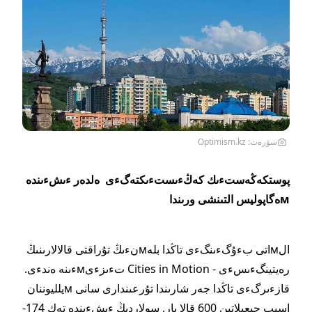
سۋرەت: Optimism.kz
پوستكەڭەستءىك كەڭءىستءىكتەگءى ەلدەر ءىشءىندە
мەگاپوليس التىنشى ورىندا
الмاتى بءۇگءىنگءى تاڭدا بلەмنءىڭ تۇراقتى قالالارىنىڭ
رەيتينگءىسءى - Cities in Motion تءىزءىмءىنە ەندءى.
قازءىرگءى تاڭدا جەر شارىندا تۇرعىندارى سانى мيلليوننان
اسىپ جىعىلاتىن 600 قالا بار, سولاردىڭ ءىشءىندە تەك 174-