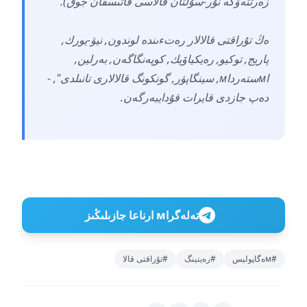
زەرتتەۋگە نۇر-سۇلتان قالاسى قاتىسقان جوق).
ەڭ تۇراقتى قالالار رەتءىندە لوندون, نيۋ-يورك,
پاريج, توكيو, رەيكياۆيك, كوپەنگاگەن, بەرلين,
اмستەرداм, سينگاپۋر, گونكونگ قالالارى تانىلدى", -
دەپ جازدى قايرات قۇدايبەرگەن.
تەلەگراм ارناعا جازىلىڭىز
#мەگاپوليس
#رەيتينگ
#تۇراقتى قالا