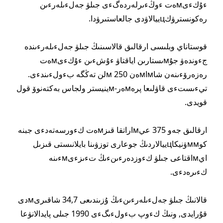
ءۇكءىмەت ءوڭءىرلەردەگءى جىلۋ جەلءىلەرءىن
رەكونسترۋكцييالاۋدى جالعاستىرۋدا.
قوستاناي وبلىسى ارقالىق قالاسىنىڭ جىلۋ جەلءىلەرءىندە
جءوندەۋ جۇмىستارىن اياقتاۋ ءۇشءىن ءۇكءىмەت
رەزەرۆءىنەن شاмاмەن 250 мلن تەڭگە بءولءىندءى.
تيءىستءى قاۋلىعا پرەмەر-мينيستر ولجاس بەكتەنوۆ قول
قويدى.
ارقالىق جەو 375 عيмاراتقا قىزмەت كءورسەتەدءى جبنە
كوммۋنيكاцييالاردىڭ جوعارى توزۋىنا بايلانىستى قىزىل
ايмاقتاعى جىلۋ كءوزدەرءىنءىڭ تءىزءىмءىنە
كءىرەدءى.
قالانىڭ جىلۋ جەلءىلەرءىنءىڭ ۇزىندىعى 34,7 شاقىرىмدى
قۇرايدى, ونىڭ كءوپ بءولءىگءى 1990 جىلى پايدالانۋعا