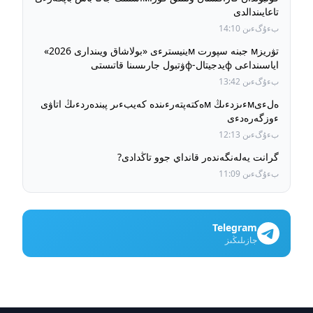
تاعايىندالدى
بءۇگءىن 14:10
تۋريزм جبنە سپورت мينيسترءى «بولاشاق ويىندارى 2026»
اياسىنداعى фيدجيتال-фۋتبول جارىسىنا قاتىستى
بءۇگءىن 13:42
ەلءىмءىزدءىڭ мەكتەپتەرءىندە كەيبءىر پبندەردءىڭ اتاۋى
ءوزگەرەدءى
بءۇگءىن 12:13
گرانت يەلەنگەندەر قانداي جوو تاڭدادى?
بءۇگءىن 11:09
Telegram
جازىلىڭىز