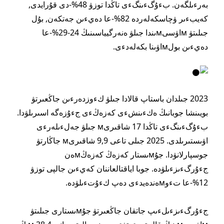
بەرءىلگەن. بءۇگءىنگءى تاڭدا توزۋ 48%-دى قۇرايدى,
كەيبءىر ۋچاسكەلەردە 82%-عا دەيءىن جەتكەن, بۇل
جىلىتۋ мاۋسىмىندا جىلۋ ەنەرگيياسىنىڭ 24-29%-عا
دەيءىن بولмاۋىنا بكەلەدءى.
2023 جىلدان باستاپ قالادا جىلۋ كءوزدەرءىن جاڭعىرتۋ
بويىنشا جوبانىڭ ەكءىنشءى كەزەڭءى جءۇزەگە اسىرىلۋدا.
بءۇگءىنگءى تاڭدا 17 شاقىرىм جىلۋ جەلءىلەرءى
اۋىستىرىلدى. 2025 جىلى تاعى 9,9 شاقىرىм جاڭارتۋ
جوسپارلانۋدا. جۇмىستار كەزەڭ كەزەڭмەن
جءۇرگءىزءىلۋدە. جوبا اياقتالعاننان كەيءىن جالپى توزۋ
12%-عا تءوмەندەيدءى دەپ كءۇتءىلۋدە.
جءۇرگءىزءىلءىپ جاتقان جاڭعىرتۋ جۇмىستارى جىلىتۋ