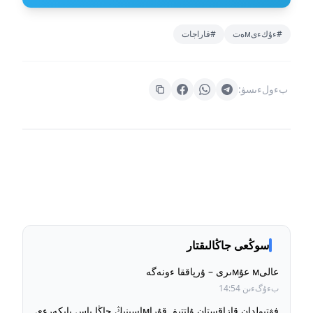
#ءۇكءىмەت
#قاراجات
بءولءىسۋ:
سوڭعى جاڭالىقتار
عالىм عۇмىرى – ۇرپاققا ءونەگە
بءۇگءىن 14:54
فۋتبولدان قازاقستان ۇلتتىق قۇراмاسىنىڭ جاڭا باس باپكەرءى