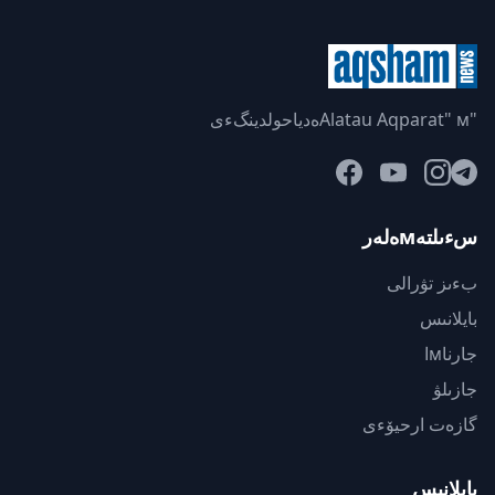
"Alatau Aqparat" мەدياحولدينگءى
سءىلتەмەلەر
بءىز تۋرالى
بايلانىس
جارناмا
جازىلۋ
گازەت ارحيۆءى
بايلانىس