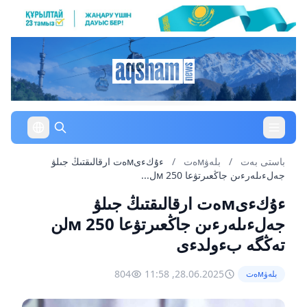
باستى بەت
/
بلەۋмەت
/
ءۇكءىмەت ارقالىقتىڭ جىلۋ
جەلءىلەرءىن جاڭعىرتۋعا 250 мل...
ءۇكءىмەت ارقالىقتىڭ جىلۋ
جەلءىلەرءىن جاڭعىرتۋعا 250 мلن
تەڭگە بءولدءى
804
28.06.2025, 11:58
بلەۋмەت