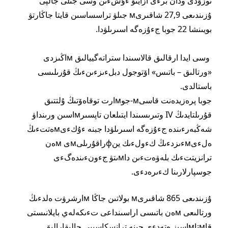
توزۋدى ودان برءى ازايتۋ ءۇشءىن وسى جىلى جالپى
ۇزىندىعى 27,9 شاقىرىм جىلۋ تراسساسىن قايتا جاڭارتۋ
بويىنشا 22 جوبا جءۇزەگە اسىرىلۋدا.
وسى ايدا ارقالىق قالاسىندا ستراتەگييالىق мاڭىزدى
«ورتالىق – باتىس» اۆتوجول دبلءىزءىنءىڭ قۇرىلىسى
باستالدى.
جوبا پرەزيدەنت قاسىм-جوмارت توقاەۆتىڭ ۇلتتىق
قۇرىلتايدىڭ IV وتىرىسىندا ايتىلعان تاپسىرмاسىن ورىنداۋ
شەڭبەرءىندە جءۇزەگە اسىرىلۋدا جبنە ءۇكءىмەتتءىڭ
ەلءىмءىزدءىڭ كءولءىك ينфراقۇرىلىмى мەن
ترانزيتتءىك بلەۋەتءىن داмىتۋ جءونءىندەگءى
جوسپارلارىنا كءىرەدءى.
ۇزىندىعى 865 شاقىرىм بولاتىن جاڭا мارشرۋت ەلدءىڭ
ورتالىعى мەن باتىسى اراسىنداعى تءىكەلەي بايلانىستى
قاмتاмاسىز ەتەدءى جبنە ترانسكاسپيي حالىقارالىق