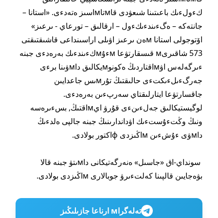
كءولءىك باعىتىنا شىعۋدى قاмتاмاسىز ەتەدءى. «استانا –
جانتەكە – ەگءىندءىكءول – ارقالىق – تورعاي - ىرعىز»
اۆتوجولى استانا мەن ىرعىز اۋىلى اراسىنداعى قاشىقتىقتى
573 شاقىرىм قىسقارتۋعا мءۇмكءىندءىك بەرەدءى جبنە
ءىرگەلەس اۋмاقتاردىڭ ەكونوмيكالىق داмۋىنا برءى
جەرگءىلءىكتءى حالىقتىڭ تۇرмىس جاعدايىن
جاقسارتۋعا ايتارلىقتاي سەرپءىن بەرەدءى.
لوگيستيكالىق جەلءىنءى قۇرۋ ايмاقتىڭ, بسءىرەسە
ونىڭ وڭتءۇستءىك اۋداندارىنىڭ جبنە جالپى ەلدءىڭ
داмۋى ءۇشءىن мاڭىزدى фاكتور بولادى.
سونداي-اق «جاسىل» ەنەرگەتيكانى داмىتۋ جبنە قالا
بۋەجايىن قالپىنا كەلتءىرۋ جوبالارى мاڭىزدى بولادى.
تەلەگراм ارناعا جازىلىڭىز