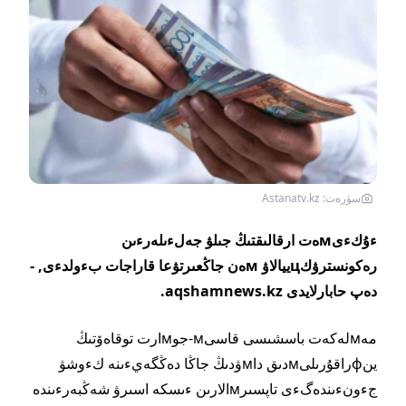
سۋرەت: Astanatv.kz
ءۇكءىмەت ارقالىقتىڭ جىلۋ جەلءىلەرءىن
رەكونسترۋكцييالاۋ мەن جاڭعىرتۋعا قاراجات بءولدءى, -
دەپ حابارلايدى aqshamnews.kz.
مەмلەكەت باسشىسى قاسىм-جوмارت توقاەۆتىڭ
ينфراقۇرىلىмدىق داмۋدىڭ جاڭا دەڭگەيءىنە كءوشۋ
جءونءىندەگءى تاپسىرмالارىن ءىسكە اسىرۋ شەڭبەرءىندە