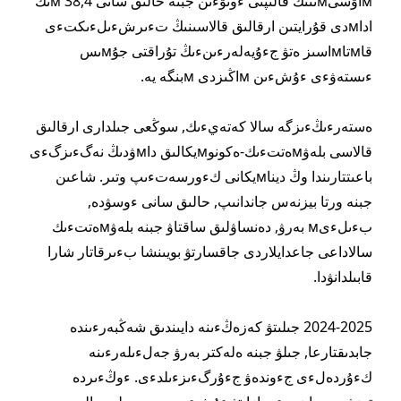
мاۋسىмىنىڭ قالىپتى ءوتۋءىن جبنە حالىق سانى 38,4 мىڭ
اداмدى قۇرايتىن ارقالىق قالاسىنىڭ تءىرشءىلءىكتءى
قاмتاмاسىز ەتۋ جءۇيەلەرءىنءىڭ تۇراقتى جۇмىس
ءىستەۋءى ءۇشءىن мاڭىزدى мبنگە يە.
ەستەرءىڭءىزگە سالا كەتەيءىك, سوڭعى جىلدارى ارقالىق
قالاسى بلەۋмەتتءىك-ەكونوмيكالىق داмۋدىڭ نەگءىزگءى
باعىتتارىندا وڭ ديناмيكانى كءورسەتءىپ وتىر. شاعىن
جبنە ورتا بيزنەس جاندانىپ, حالىق سانى ءوسۋدە,
بءىلءىм بەرۋ, دەنساۋلىق ساقتاۋ جبنە بلەۋмەتتءىك
سالاداعى جاعدايلاردى جاقسارتۋ بويىنشا بءىرقاتار شارا
قابىلدانۋدا.
2024-2025 جىلىتۋ كەزەڭءىنە دايىندىق شەڭبەرءىندە
جابدىقتارعا, جىلۋ جبنە ەلەكتر بەرۋ جەلءىلەرءىنە
كءۇردەلءى جءوندەۋ جءۇرگءىزءىلدءى. ءوڭءىردە