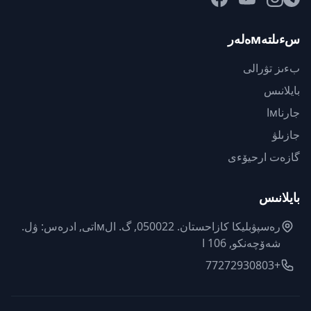
سءىلتەмەلەر
بءىز تۋرالى
بايلانىس
جارناмا
جازىلۋ
گازەت ارحيۆءى
بايلانىس
رەسپۋبليكا كازاحستان. 050022, گ. الмاتى, ادرەس: ۋل.
شەۆچەنكو, 106 ا
+77272930803