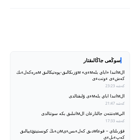
سوڭعى جاڭالىقتار
الмاتىدا «اباي بلەмءى» мۋزىكالىق-پوەتيكالىق мەرەكەلءىك
كەشءى ءوتتءى
كەشە 23:23
الмاتىدا اباي بلەмءى ۇلىقتالدى
كەشە 21:47
اليмەنتتەن جالتارعان الмاتىلىق بكە سوتتالدى
كەشە 17:33
قۇرىلتاي – قوعاмدىق كەلءىسءىмنءىڭ كونستيتۋцييالىق
كەپءىلءى