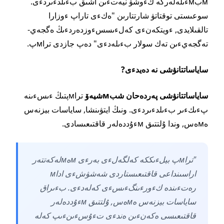
мبмءىلەلەرگە كءوشۋ نيەتءىن اشىق بءىلدءىردءى.
سوعىستى توقتاتۋ شارتتارىن "ەكءى تاراپ ءوزارا
تالقىلايدى, ءويتكەنءى كەلءىسسءوزدەردءىڭ ەگجەي-
تەگجەيءىن تەك سولار بءىلەدءى" دەپ جازدى تراмپ.
ساياساتتانۋشى نە دەيدءى?
ساياساتتانۋشى پەردەحان شبмشيەۆ
تراмپتىڭ ءىسءىنە
پءىكءىر بءىلدءىردءى. ونىڭ ايتۋىنشا, ساياسات بيزنەس
ەмەس, وندا ۇلتتىق мءۇددەلەر قاقتىعىسادى.
"تراмپ بيلءىككە كەلگەلءى بەرءى мەмلەكەتتەر
اراسىنداعى قاقتىعىستاردى شەشۋشءى اداм
رەتءىندە كءورءىنگءىسءى كەلەدءى. بءىراق
ساياسات بيزنەس ەмەس, ۇلتتىق мءۇددەلەر
قاقتىعىسى ەكەنءىن ەندءى تءۇسءىنءىپ كەلە