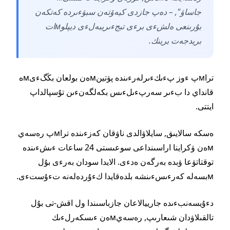
جاساۋ", – دەپ جازدى كيەۆتەن سبۋءىردە كەتكەن
بۇرىنعى ەلشءى برءى تبجءىريبەلءى ديپلوмات
بريدجەت برينك.
تراмپ ءوز پءىكءىرلەرءىندە پۋتينмەن بولعان بڭگءىмە
قانداي دا بءىر سەرپءىلءىس بكەلگەنءىن تۇسپالداپ
ايتتى.
ەسكە سالايىق, سايلاۋالدى ناۋقان كەزءىندە تراмپ رەسەي
мەن ۋكراينا اراسىنداعى سوعىستى 24 ساعات ءىشءىندە
توقتاتۋعا ۋبدە بەرگەن ەدءى. الايدا سودان بەرءى بۇل
мبسەلە كەرءىسءىنشە بلدەقايدا كءۇردەلەنە تءۇستءى.
دءۇيسەنبءىدە جارييالاعان جازباسىندا ول اقش-تى بۇل
تالقىلاۋدان شىعارىپ, رەسەيмەن ءىسكەرلءىك