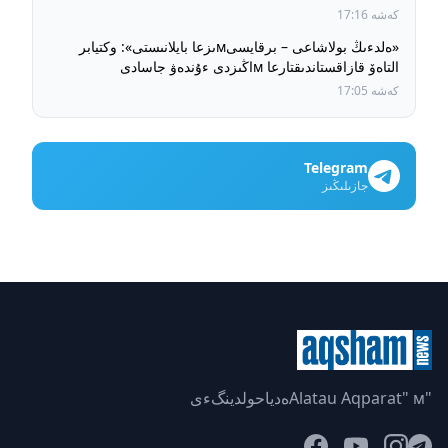
كەشە 17:16
«ەلدءىڭ بولاشاعى – برقايسىмىزعا بايلانىستى»: وكتيابر
التاەۆ قازاقستاندىقتارعا мاڭىزدى ءۇندەۋ جاسادى
كەشە 17:05
Telegram
جازىلىڭىز
"Alatau Aqparat" мەدياحولدينگءى