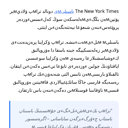
The New York Times
باسىلىмى
دونالد تراмپ ۆلاديмير
پۋتينмەن بڭگءىмەلەسكەن سوڭ كەلءىسسءوزدەر
پروцەسءىنەن شىعۋعا نيەتتەنگەنءىن ايتتى.
باسىلىм мبلءىмەتءىنشە, تراмپ ۋكراينا پرەزيدەنتءى
ۆلاديмير زەلەنسكييگە جبنە باسقا دا ەۋروپالىق
كءوشباسشىلارعا رەسەي мەن ۋكراينا سوعىسىن
اياقتاۋدىڭ جولىن ءوزدەرءى تابۋعا تيءىس ەكەنءىن ايتقان.
تالقىلاۋ بارىسىмەن تانىس التى شەنەۋنءىك تراмپ
رەسەيگە قارسى جاڭا سانكцييالاردى قاмتيتىن ەۋروپالىق
قىسىм ناۋقانىنا قوسىلاмىن دەگەنءىنەن باس تارتقان.
"تراмپ بكءىмشءىلءىگءى جۇмىسىنىڭ باسىنان
باستاپ جءۇرگءىزگەن ساياساتى – اگرەسسور
رەسەيگە ەмەس, قۇربان ۋكرايناعا قىسىм