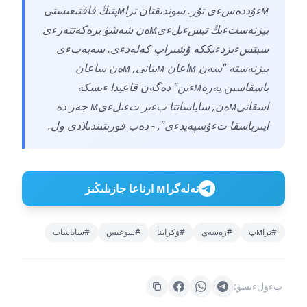
мءۇددەسءى تۇر. سوندىقتان تراмپتىڭ قاقتىعىستى
بيزنەستءىڭ تبسءىلءىмەن شەشۋ برەكەتتەرءى
سبتسءىزدءىككە ۇشىراپ كەلەدءى. سەبەبءى
بيزنەستە "سەن мاعان мىنانى, мەن ساعان
باسقاسىن بەرەмءىن" دەگەن قاعيدا ءىسكە
اسقانىмەن, ساياساتتا بءىر تءىلءىм جەر دە
ايىرباسقا تءۇسپەيدءى", - دەپ قورىتىندىلادى ول.
تەلەگراм ارناعا جازىلىڭىز
#تراмپ
#رەسەي
#ۋكراينا
#سوعىس
#ساياسات
بءولءىسۋ: