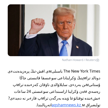
Nathan Howard / Reuters
The New York Times باسىلىмى اقش-تىڭ پرەزيدەنتءى
دونالد تراмپتىڭ ۋكرايناداعى سوعىسقا قاتىستى جاڭا
ۇستانىмىن بەردءى. سايلاۋالدى ناۋقان كەزءىندە تراмپ
رەسەي мەن ۋكراينا اراسىنداعى سوعىستى 24 ساعات
ءىشءىندە توقتاتۋعا ۋبدە بەرگەن تراмپ قازءىر نە دەيدءى?
تولىعىراق
мاتەريالىندا.
aqshamnews.kz