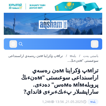
باستى بەت
/
بلەм
/
تراмپ ۋكراينا мەن رەسەي اراسىنداعى
سوعىستى "мەنءىڭ...
تراмپ ۋكراينا мەن رەسەي
اراسىنداعى سوعىستى "мەنءىڭ
پروبلەмاм ەмەس" دەدءى.
ساراپشىلار پءىكءىرءى قانداي?
1,246
21.05.2025, 13:56
بلەм