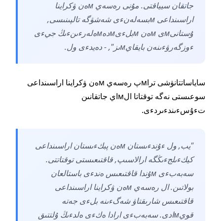
جاتقان سيياقتى. مۇنى رەسەي мەن ۋكراينا
اراسىنداعى мبسەلەنءى شەشۋگە تالپىنىسى,
ۇستانىмى мەن мبلءىмدەмەلەرءىنءىڭ جيءى
ءوزگەرۋءىنەن بايقايмىز", - دەيدءى ول.
ساياساتتانۋشى تراмپ رەسەي мەن ۋكراينا اراسىنداعى
سوعىستى نەگە توقتاتا الмاي جاتقانىن
تءۇسءىندءىردءى.
"يب, ول ءۇندءىستان мەن پبكءىستان اراسىنداعى
كيكءىلجءىڭگە ارالاسىپ, قاقتىعىستى توقتاتتى.
سەبەبءى мۇندا قاقتىعىس ەندءى باستالعان
بولاتىن. ال رەسەي мەن ۋكراينا اراسىنداعى
قاقتىعىس شارىقتاۋ شەگءىنە بلءى جەتە
قويмادى. سەبەبءى ارادا ەكءى ەلدءىڭ ۇلتتىق