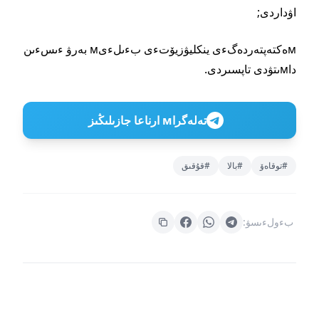
اۋداردى;
мەكتەپتەردەگءى ينكليۋزيۆتءى بءىلءىм بەرۋ ءىسءىن
داмىتۋدى تاپسىردى.
تەلەگراм ارناعا جازىلىڭىز
#توقاەۆ
#بالا
#قۇقىق
بءولءىسۋ: