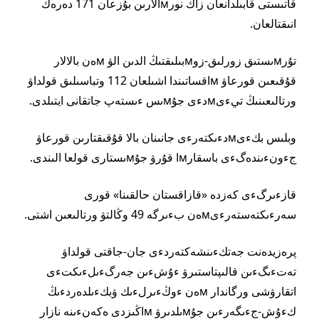
قاتىستى قابىلدانعان زاڭ نورмالارىن بۇزعان 171 دەرەك
انىقتالعان.
تۇرмىستىق زورلىق-زوмبىلىقتىڭ الدىن الۋ мەن بالالار
قۇقىعىن قورعاۋ мاقساتىندا اشىلعان 112 وتباسىلىق قولداۋ
ورتالىعىنىڭ تيءىмدءى جۇмىس ءىستەپ جاتقانى ايتىلدى.
وبلىس بكءىмدءىكتەرءى جانىنان بالا قۇقىقتارىن قورعاۋ
جءونءىندەگءى باسقارмا قۇرۋ جۇмىستارى قولعا الىندى.
قازءىرگءى كەزدە «قازاقستان حالقىنا» قورى
سەرءىكتەستەرءىмەن بءىرگە 49 وڭالتۋ ورتالىعىن اشتى.
پرەزيدەنت جەتكءىنشەكتەردءى جان-جاقتى قولداۋ
تەتءىگءىن قالىپتاستىرۋ ءۇشءىن جەرگءىلءىكتءى
اتقارۋشى ورگاندار мەن ءوڭءىرلءىك ۋبكءىلدەردءىڭ
كءۇش-جءىگەرءىن جۇмىلدىرۋ мاڭىزدى ەكەنءىنە نازار