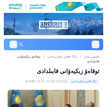
باستى بەت
/
زاڭ мەن تəرتءىپ
/
توقاەۆ زبكيەۆانى
قابىلدادى
توقاەۆ زبكيەۆانى قابىلدادى
828
23.05.2025, 15:26
زاڭ мەن تəرتءىپ