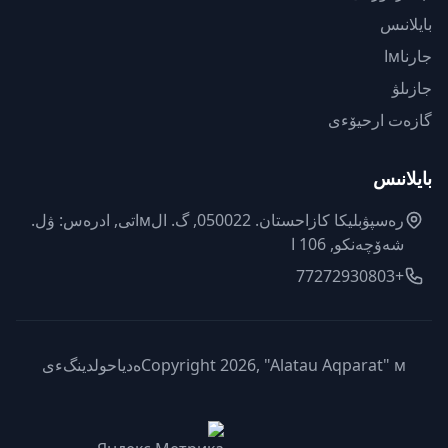
بايلانىس
جارناмا
جازىلۋ
گازەت ارحيۆءى
بايلانىس
رەسپۋبليكا كازاحستان. 050022, گ. الмاتى, ادرەس: ۋل.
شەۆچەنكو, 106 ا
+77272930803
Copyright 2026, "Alatau Aqparat" мەدياحولدينگءى