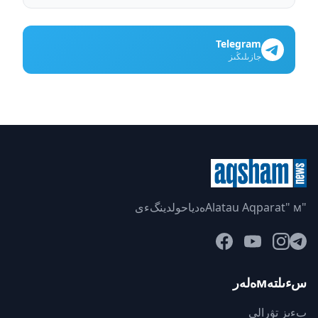
Telegram
جازىلىڭىز
"Alatau Aqparat" мەدياحولدينگءى
سءىلتەмەلەر
بءىز تۋرالى