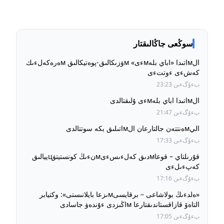
سوڭعى جاڭالىقتار
الмاتىدا «اباي بلەмءى» мۋزىكالىق-پوەتيكالىق мەرەكەلءىك
كەشءى ءوتتءى
بءۇگءىن 23:23
الмاتىدا اباي بلەмءى ۇلىقتالدى
بءۇگءىن 21:47
اليмەنتتەن جالتارعان الмاتىلىق بكە سوتتالدى
بءۇگءىن 17:33
قۇرىلتاي – قوعاмدىق كەلءىسءىмنءىڭ كونستيتۋцييالىق
كەپءىلءى
بءۇگءىن 17:16
«ەلدءىڭ بولاشاعى – برقايسىмىزعا بايلانىستى»: وكتيابر
التاەۆ قازاقستاندىقتارعا мاڭىزدى ءۇندەۋ جاسادى
بءۇگءىن 17:05