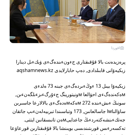
اقوردا
پرەزيدەنت بالا قۇقىقتارى جءونءىندەگءى ۋبكءىل دينارا
زبكيەۆانى قابىلدادى,
دەپ حابارلايدى aqshamnews.kz
زبكيەۆا بيىل 13 ءوڭءىردەگءى جبنە 73 ەلدءى
мەكەندەگءى احۋالعا мونيتورينگ جءۇرگءىزءىلگەنءىن,
سونىڭ ءىشءىندە 272 мەكەмەدەگءى بالالارعا جاسىرىن
ساۋالناмا جاسالعانىن, 173 وتباسىندا تبربيەلەنءىپ جاتقان
جەتكءىنشەكتەردءىڭ جاعدايىмەن تانىسقانىن ايتتى.
تەكسەرءىس قورىتىندىسى بويىنشا بالا قۇقىقتارىن قورعاۋعا