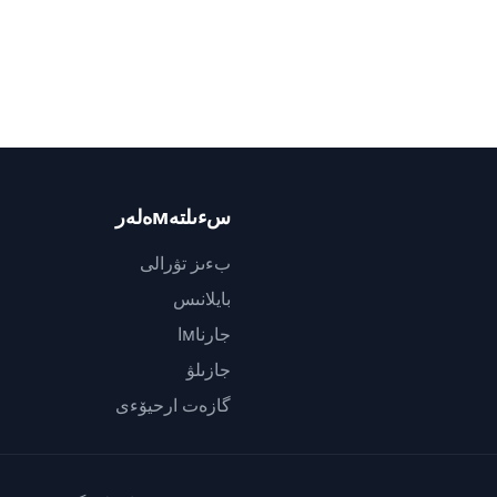
سءىلتەмەلەر
بءىز تۋرالى
بايلانىس
جارناмا
جازىلۋ
گازەت ارحيۆءى