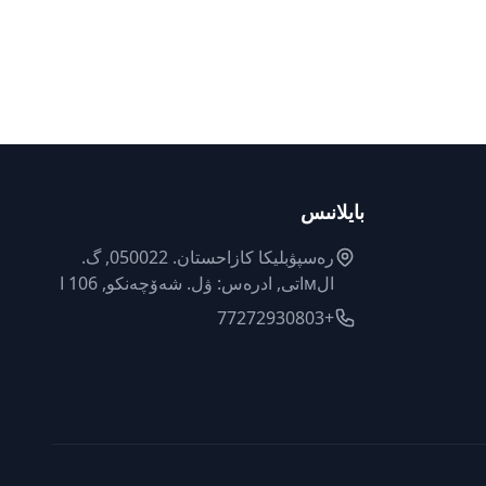
بايلانىس
رەسپۋبليكا كازاحستان. 050022, گ.
الмاتى, ادرەس: ۋل. شەۆچەنكو, 106 ا
+77272930803