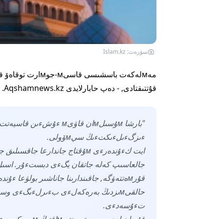
سۋرەت: Islam.kz
قۇتتىقتادى, - دەپ حابارلايدى Aqshamnews.kz.
ءىزگءىلءىكتءىڭ سيмۆولى.
قۇرмەتتەۋگە, جاقىندارىنا جاناشىر بولۋعا ء
حالقىмىزدىڭ بەرەكەلءى بءىرلءىگءى وسىن
تءۇسەدءى.