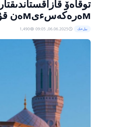
توقاەۆ قازاقستاندىقتا
мەرەكەسءىмەن قۇتتىقتادى
1,490
06.06.2025, 09:05
بيلءىك