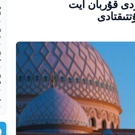
ردى قۇربان ايت
ق
كء
بء
ە
بء
س
بء
ق
بء
س
بء