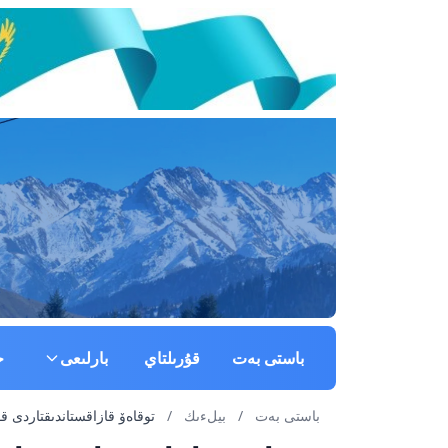
باستى بەت
قۇرىلتاي
بارلىعى
ج
باستى بەت
/
بيلءىك
/
توقاەۆ قازاقستاندىقتاردى قۇربان ايت мەر