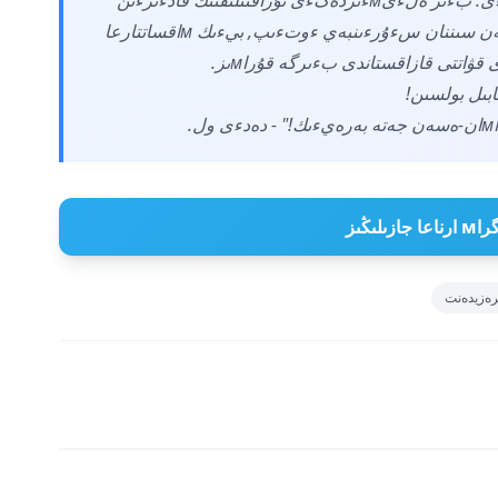
قۇربان ايت – ىرىستى ىنتىмاقتىڭ мەرەكەسءى. بءىز ەلءىмءىزدەگءى تۇراقتىلىقتىڭ قادءىرءىن
بءىلءىپ, تاتۋلىقتى ساقتاۋ ارقىلى كەز-كەلگەن سىننان سءۇرءىنبەي ءوتءىپ, بيءىك мاقساتتارعا
ابىل بولسىن!
.
 جازىلىڭىز
رەزيدەنت