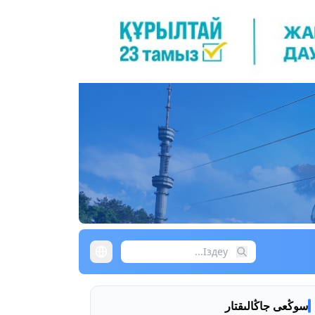
سوڭعى جاڭالىقتار