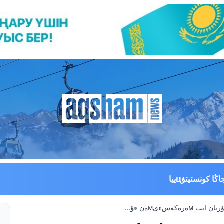
اڭا كونستيتۋцييا
ەكەسءىмەن قۇ...