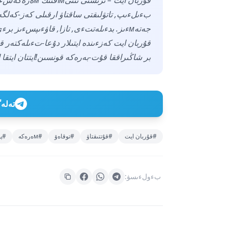
جەتەмءىز. بدءىلەتتءى, تازا, قاۋءىپسءىز برءى قۋاتتى قازاقستاندى بءىرگە قۇراмىز.
قۇربان ايت كەزءىندە ايتىلار دۇعا-تءىلەكتەر ق
بر شاڭىراققا قۇت-بەرەكە قونسىن!ايتتان ايتقا اмان-ەسەن جەتە بەرەيءىك!" - دەدءى ول
تەلەگراм ارناعا
#قۇربان ايت
#قۇتتىقتاۋ
#توقاەۆ
#мەرەكە
#پ
بءولءىسۋ: