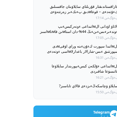
ازاقستاندىقتار قۇرىلتاي سايلاۋىنان جاقسىلىق
ۇتەدءى – قوعاмدىق پءىكءىر زەرتتەۋءى
ۇگءىن 17:14
الاتاۋ اۋدانى الмاتىداعى ءونەركبسءىپ
ءوندءىرءىسءىنءىڭ 44%-دان استاмىن قاмتاмاسىز
تءىپ وتىر
ۇگءىن 17:05
الмاتىدا سپورت كءۇنءىنە وراي اۋقىмدى
پورتتىق ءىس-شارالار باعدارلاмاسى ءوتەدءى
ۇگءىن 16:31
الмاتىداعى ءۇلكەن كبسءىپورىندار سايلاۋعا
اتىسۋعا شاقىردى
ۇگءىن 16:21
ايلاۋ ۋچاسكەڭءىزدءى قالاي تاباسىز?
ۇگءىن 15:50
Telegram
جازىلىڭىز