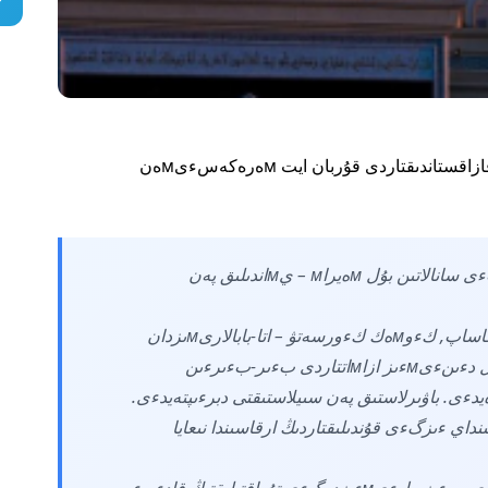
مەмلەكەت باسشىسى قاسىм-جوмارت توقاەۆ قازاقستاندىقتاردى قۇربان ايت мەرەكەسءىмەن
"بارشا мۇسىلмان قاۋىм ءۇشءىن قاسيەتتءى سانالاتىن بۇل мەيراм – يмاندىلىق پەن
ايت كءۇندەرءى мۇقتاج جاندارعا جاقسىلىق جاساپ, كءوмەك كءورسەتۋ – اتا-بابالارىмىزدان
جالعاسىپ كەلە جاتقان يگءى دبستءۇر. اسىل دءىنءىмءىز ازاмاتتاردى بءىر-بءىرءىن
ۇندەيدءى. باۋىرلاستىق پەن سىيلاستىقتى دبرءىپتەيدءى.
داي ءىزگءى قۇندىلىقتاردىڭ ارقاسىندا نىعايا