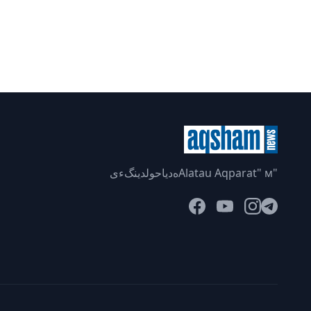
"Alatau Aqparat" мەدياحولدينگءى