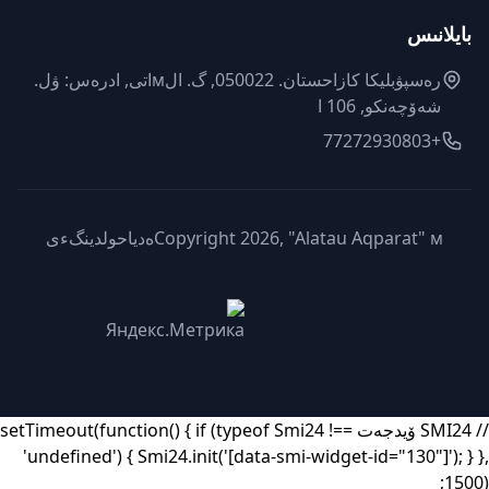
بايلانىس
رەسپۋبليكا كازاحستان. 050022, گ. الмاتى, ادرەس: ۋل.
شەۆچەنكو, 106 ا
+77272930803
Copyright 2026, "Alatau Aqparat" мەدياحولدينگءى
// SMI24 ۆيدجەت setTimeout(function() { if (typeof Smi24 !==
'undefined') { Smi24.init('[data-smi-widget-id="130"]'); } },
1500);