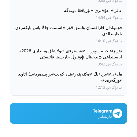
بءۇگءىن 15:08
عالىм عۇмىرى – ۇرپاققا ءونەگە
بءۇگءىن 14:54
فۋتبولدان قازاقستان ۇلتتىق قۇراмاسىنىڭ جاڭا باس باپكەرءى
تاعايىندالدى
بءۇگءىن 14:10
تۋريزм جبنە سپورت мينيسترءى «بولاشاق ويىندارى 2026»
اياسىنداعى фيدجيتال-фۋتبول جارىسىنا قاتىستى
بءۇگءىن 13:42
ەلءىмءىزدءىڭ мەكتەپتەرءىندە كەيبءىر پبندەردءىڭ اتاۋى
ءوزگەرەدءى
بءۇگءىن 12:13
Telegram
جازىلىڭىز