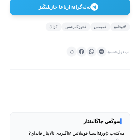
تەلەگراм ارناعا جازىلىڭىز
#توقاەۆ
#مبمس
#ءوزگەرءىس
#زاڭ
بءولءىسۋ:
سوڭعى جاڭالىقتار
مەكتەپ фورмاسىنا قويىلاتىن мاڭىزدى تالاپتار قانداي?