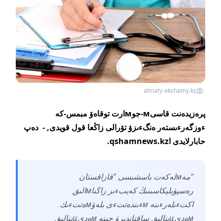
almaty-akshamy.kz
پرەزيدەنت قاسىм-جوмارت توقاەۆ مبمس-كە
ءوزگەرءىستەر ەنگءىزۋ تۋرالى زاڭعا قول قويدى, - دەپ
حابارلايدى اqshamnews.kz.
"مەмلەكەت باسشىسى "قازاقستان
رەسپۋبليكاسىنىڭ كەيبءىر زاڭناмالىق
اكتءىلەرءىنە мءىندەتتءى بلەۋмەتتءىك
мەديцينالىق ساقتاندىرۋ جبنە мەديцينالىق