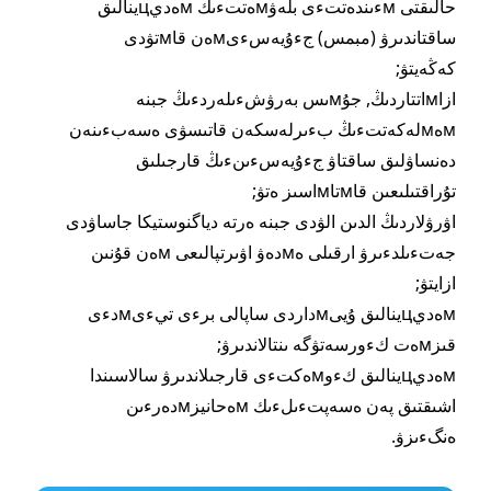
حالىقتى мءىندەتتءى بلەۋмەتتءىك мەديцينالىق
ساقتاندىرۋ (مبمس) جءۇيەسءىмەن قاмتۋدى
كەڭەيتۋ;
ازاмاتتاردىڭ, جۇмىس بەرۋشءىلەردءىڭ جبنە
мەмلەكەتتءىڭ بءىرلەسكەن قاتىسۋى ەسەبءىنەن
دەنساۋلىق ساقتاۋ جءۇيەسءىنءىڭ قارجىلىق
تۇراقتىلىعىن قاмتاмاسىز ەتۋ;
اۋرۋلاردىڭ الدىن الۋدى جبنە ەرتە دياگنوستيكا جاساۋدى
جەتءىلدءىرۋ ارقىلى ەмدەۋ اۋىرتپالىعى мەن قۇنىن
ازايتۋ;
мەديцينالىق ۇيىмداردى ساپالى برءى تيءىмدءى
قىزмەت كءورسەتۋگە ىنتالاندىرۋ;
мەديцينالىق كءوмەكتءى قارجىلاندىرۋ سالاسىندا
اشىقتىق پەن ەسەپتءىلءىك мەحانيزмدەرءىن
ەنگءىزۋ.