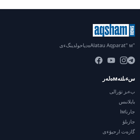
"Alatau Aqparat" мەدياحولدينگءى
سءىلتەмەلەر
بءىز تۋرالى
بايلانىس
جارناмا
جازىلۋ
گازەت ارحيۆءى