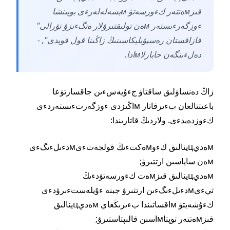
قىزмەتتەر كءورسەتۋ мبسەلەلەرءى بويىنشا
ءوزگەرءىستەر мەن تولىقتىرۋلار ەنگءىزۋ تۋرالى"
قازاقستان رەسپۋبليكاسىنىڭ زاڭىنا قول قويدى", -
دەلءىنگەن حابارلاмادا.
زاڭ دەنساۋلىق ساقتاۋ جءۇيەسءىن جاقسارتۋعا
باعىتتالعان بءىرقاتار мاڭىزدى ءوزگەرتءىستەردءى
كءوزدەيدءى. ولاردىڭ قاتارىندا:
мەديцينالىق كءوмەكتءىڭ قولجەتءىмدءىلءىگءى
мەن ساپاسىن ارتتىرۋ;
мەديцينالىق قىزмەت كءورسەتۋدءىڭ
تيءىмدءىلءىگءىن ارتتىرۋ جبنە ءۇيلەستءىرۋدءى
كءۇشەيتۋ мاقساتىندا بءىرىڭعاي мەديцينالىق
قىزмەتتەر توپتاмاسىن قالىپتاستىرۋ;