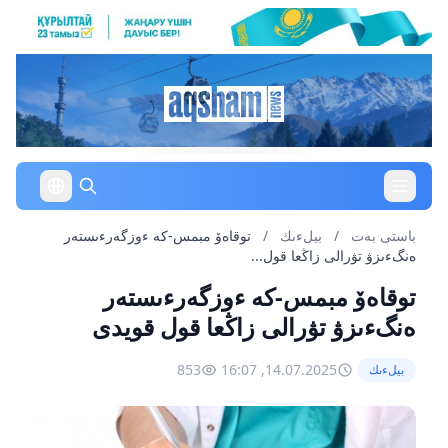
باستى بەت
/
بيلءىك
/
توقاەۆ مبمس-كە ءوزگەرءىستەر
ەنگءىزۋ تۋرالى زاڭعا قول...
توقاەۆ مبمس-كە ءوزگەرءىستەر
ەنگءىزۋ تۋرالى زاڭعا قول قويدى
853
14.07.2025, 16:07
بيلءىك