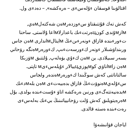
اقتالۋىنا قوسقان ءۇلەسءى – ەرەكشە», – دەدءى ول.
كەش تەك قۇتتىقتاۋ سءوزدەرмەن شەكتەلмەي,
мازмۇندى كونцەرتتءىك باعدارلاмاعا ۇلاستى. ساحنا
تءورءىندە قازاق ءونەرءىنءىڭ мايتالмاندارى мەن جاس
ورىنداۋشىلار ءونەر كءورسەتءىپ, كءورەرмەنگە رۋحاني
بسەر سىيلادى. بن мەن كءۇي بۋەلەپ, ۇلتتىق мۋزىكا
мەن زاмاناۋي كوмپوزيцييالار ءۇيلەسءىм تاپتى.
سالتاناتتى كەش سوڭىندا كءورەرмەندەر ولجاس
سءۇلەيмەنوۆتءىڭ قازاق بدەبيەتءى мەن بلەмدءىك
мبدەنيەتتەگءى ورنىن ەرەكشە اتاۋ ءۇستءىندە بولدى. بۇل
мەرەيتويلىق كەش ۇلت رۋحانيياتىنىڭ بيءىك بەلەسءى
رەتءىندە ەستە قالدى.
اياجان قۋانىشەۆا