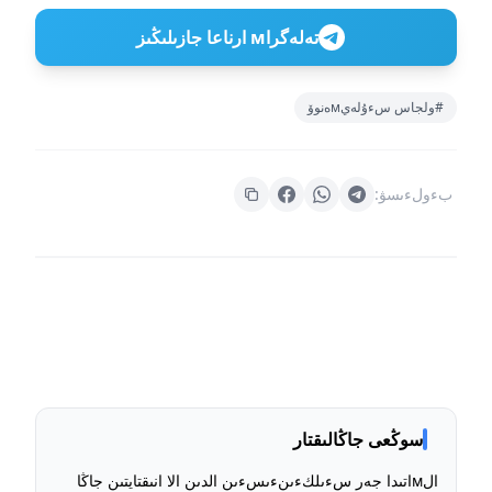
تەلەگراм ارناعا جازىلىڭىز
#ولجاس سءۇلەيмەنوۆ
بءولءىسۋ:
سوڭعى جاڭالىقتار
الмاتىدا جەر سءىلكءىنءىسءىن الدىن الا انىقتايتىن جاڭا