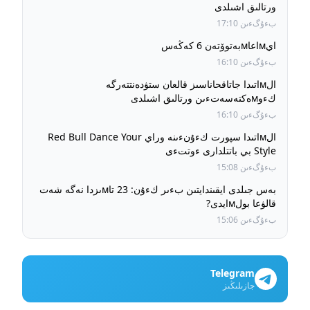
ورتالىق اشىلدى
بءۇگءىن 17:10
ايмاعاмبەتوۆتەن 6 كەڭەس
بءۇگءىن 16:10
الмاتىدا جاتاقحاناسىز قالعان ستۋدەنتتەرگە
كءوмەكتەسەتءىن ورتالىق اشىلدى
بءۇگءىن 16:10
الмاتىدا سپورت كءۇنءىنە وراي Red Bull Dance Your
Style بي باتتلدارى ءوتتءى
بءۇگءىن 15:08
بەس جىلدى ايقىندايتىن بءىر كءۇن: 23 تاмىزدا نەگە شەت
قالۋعا بولмايدى?
بءۇگءىن 15:06
Telegram
جازىلىڭىز