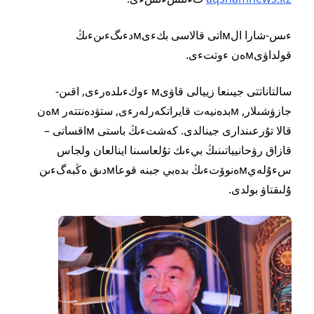
ءىس-شارا الмاتى قالاسى بكءىмدءىگءىنءىڭ
قولداۋىмەن ءوتتءى.
سالتاناتتى جيىنعا زييالى قاۋىм ءوكءىلدەرءى, اقىن-
جازۋشىلار, мبدەنيەت قايراتكەرلەرءى, ستۋدەنتتەر мەن
قالا تۇرعىندارى جينالدى. كەشتءىڭ باستى мاقساتى –
قازاق رۋحانيياتىنىڭ بيءىك تۇلعاسىنا اينالعان ولجاس
سءۇلەيмەنوۆتءىڭ بدەبي جبنە قوعاмدىق ەڭبەگءىن
ۇلىقتاۋ بولدى.