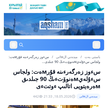
باستى بەت
/
مبدەني الмاتى
/
سءوز زەرگەرءىنە قۇرмەت:
ولجاس سءۇلەيмەنوۆتءىڭ 90 جىلدى...
سءوز زەرگەرءىنە قۇرмەت: ولجاس
سءۇلەيмەنوۆتءىڭ 90 جىلدىق
мەرەيتويى اتالىپ ءوتتءى
442
18.05.2026, 21:33
مبدەني الмاتى