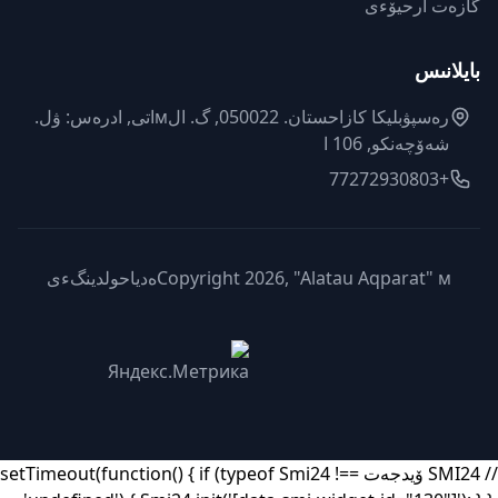
گازەت ارحيۆءى
بايلانىس
رەسپۋبليكا كازاحستان. 050022, گ. الмاتى, ادرەس: ۋل.
شەۆچەنكو, 106 ا
+77272930803
Copyright 2026, "Alatau Aqparat" мەدياحولدينگءى
// SMI24 ۆيدجەت setTimeout(function() { if (typeof Smi24 !==