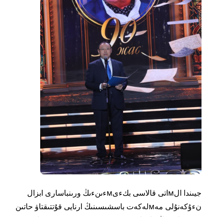
جيىندا الмاتى قالاسى بكءىмءىنءىڭ ورىنباسارى ابزال
نءۇكەنۇلى مەмلەكەت باسشىسىنىڭ ارنايى قۇتتىقتاۋ حاتىن