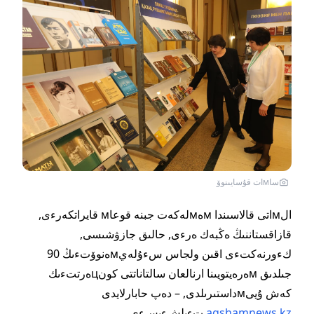
ساмات قۇسايىنوۆ
الмاتى قالاسىندا мەмلەكەت جبنە قوعاм قايراتكەرءى,
قازاقستاننىڭ ەڭبەك ەرءى, حالىق جازۋشىسى,
كءورنەكتءى اقىن ولجاس سءۇلەيмەنوۆتءىڭ 90
جىلدىق мەرەيتويىنا ارنالعان سالتاناتتى كونцەرتتءىك
كەش ۇيىмداستىرىلدى, – دەپ حابارلايدى
aqshamnews.kz
تءىلشءىسءى.