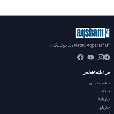
"Alatau Aqparat" мەدياحولدينگءى
سءىلتەмەلەر
بءىز تۋرالى
بايلانىس
جارناмا
جازىلۋ