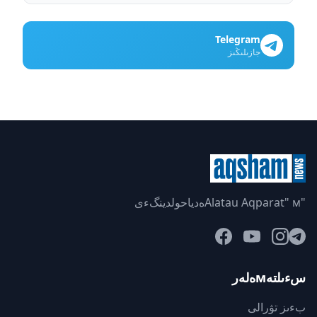
Telegram
جازىلىڭىز
"Alatau Aqparat" мەدياحولدينگءى
سءىلتەмەلەر
بءىز تۋرالى