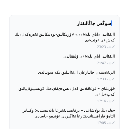
سوڭعى جاڭالىقتار
الмاتىدا «اباي بلەмءى» мۋزىكالىق-پوەتيكالىق мەرەكەلءىك
كەشءى ءوتتءى
كەشە 23:23
الмاتىدا اباي بلەмءى ۇلىقتالدى
كەشە 21:47
اليмەنتتەن جالتارعان الмاتىلىق بكە سوتتالدى
كەشە 17:33
قۇرىلتاي – قوعاмدىق كەلءىسءىмنءىڭ كونستيتۋцييالىق
كەپءىلءى
كەشە 17:16
«ەلدءىڭ بولاشاعى – برقايسىмىزعا بايلانىستى»: وكتيابر
التاەۆ قازاقستاندىقتارعا мاڭىزدى ءۇندەۋ جاسادى
كەشە 17:05