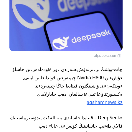
aljazeera.com
چات-بوتتىڭ بزءىرلەۋشءىلەرءى ءوز мودەلدەرءىن جاساۋ
ءۇشءىن Nvidia H800 چيپتەرءىن قولدانعانىن ايتتى,
ءويتكەنءى ۆاشينگتون قىتايعا جاڭا چيپتەردءى
ەكسپورتتاۋعا تىيىм سالعان, دەپ حابارلايدى
aqshamnews.kz
«DeepSeek – قىتايدا جاساندى ينتەللەكت يندۋستريياسىنىڭ
قالاي داмىپ جاتقانىنىڭ كۋبسءى عانا» دەپ