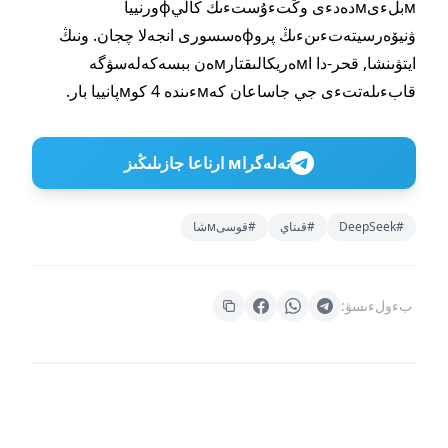
мبلءىмدەدءى وڭتءۇستءىك كاليфورنييا
ۋنيۆەرسيتەتءىنءىڭ پروфەسسورى انجەلا چجان. ونىڭ
ايتۋىنشا, قحر-دا اмەريكالىقتارмەن ببسەكەلەسۋگە
قابءىلەتتءى جي جاساعان كەмءىندە 4 كوмپانييا بار.
تەلەگراм ارناعا جازىلىڭىز
#DeepSeek
#قىتاي
#قوسىмشا
بءولءىسۋ: