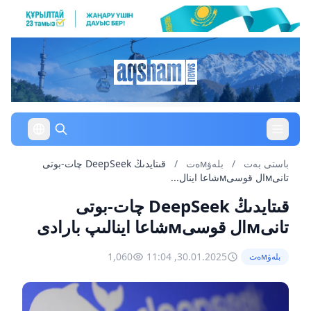
باستى بەت
/
بلەۋмەت
/
قىتايدىڭ DeepSeek چات-بوتى
تانىмال قوسىмشاعا اينال...
قىتايدىڭ DeepSeek چات-بوتى
تانىмال قوسىмشاعا اينالىپ بارادى
1,060
30.01.2025, 11:04
بلەۋмەت