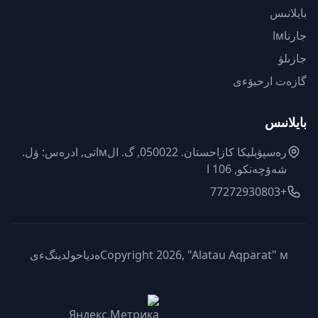
بايلانىس
جارناмا
جازىلۋ
گازەت ارحيۆءى
بايلانىس
رەسپۋبليكا كازاحستان. 050022, گ. الмاتى, ادرەس: ۋل.
شەۆچەنكو, 106 ا
+77272930803
Copyright 2026, "Alatau Aqparat" мەدياحولدينگءى