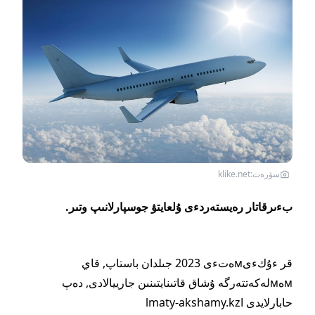
سۋرەت:klike.net
بءىرقاتار رەيستەردءى ۇلعايتۋ جوسپارلانىپ وتىر.
قر ءۇكءىмەتءى 2023 جىلدان باستاپ, قاي
мەмلەكەتتەرگە ۇشاق قاتىنايتىنىن جارييالادى, دەپ
حابارلايدى اlmaty-akshamy.kz