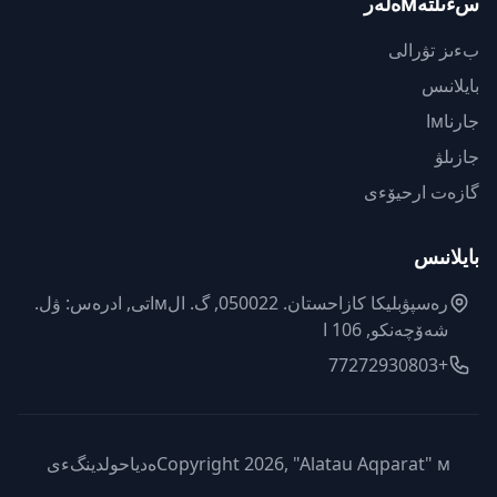
سءىلتەмەلەر
بءىز تۋرالى
بايلانىس
جارناмا
جازىلۋ
گازەت ارحيۆءى
بايلانىس
رەسپۋبليكا كازاحستان. 050022, گ. الмاتى, ادرەس: ۋل.
شەۆچەنكو, 106 ا
+77272930803
Copyright 2026, "Alatau Aqparat" мەدياحولدينگءى