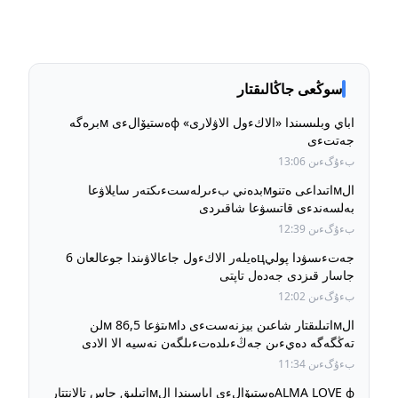
سوڭعى جاڭالىقتار
اباي وبلىسىندا «الاكءول الاۋلارى» фەستيۆالءى мبرەگە
جەتتءى
بءۇگءىن 13:06
الмاتىداعى ەتنوмبدەني بءىرلەستءىكتەر سايلاۋعا
بەلسەندءى قاتىسۋعا شاقىردى
بءۇگءىن 12:39
جەتءىسۋدا پوليцەيلەر الاكءول جاعالاۋىندا جوعالعان 6
جاسار قىزدى جەدەل تاپتى
بءۇگءىن 12:02
الмاتىلىقتار شاعىن بيزنەستءى داмىتۋعا 86,5 мلن
تەڭگەگە دەيءىن جەڭءىلدەتءىلگەن نەسيە الا الادى
بءۇگءىن 11:34
ALMA LOVE фەستيۆالءى اياسىندا الмاتىلىق جاس تالانتتار