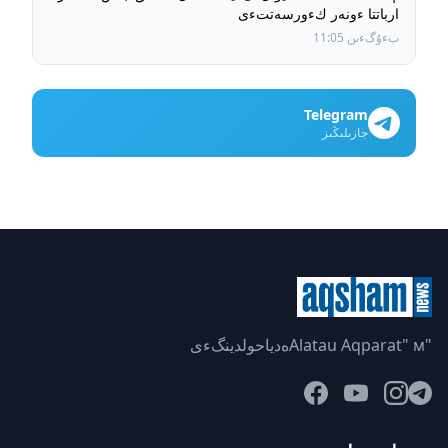
ارباتتا ءونەر كءورسەتتءى
بءۇگءىن 11:05
Telegram
جازىلىڭىز
"Alatau Aqparat" мەدياحولدينگءى