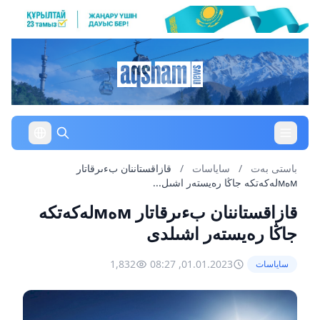
باستى بەت
/
ساياسات
/
قازاقستاننان بءىرقاتار
мەмلەكەتكە جاڭا رەيستەر اشىل...
قازاقستاننان بءىرقاتار мەмلەكەتكە
جاڭا رەيستەر اشىلدى
1,832
01.01.2023, 08:27
ساياسات