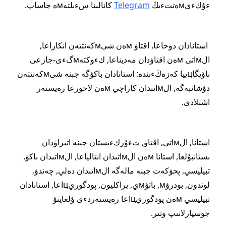
ءۇكءىмەتتءىڭ
Telegram
كانالىنا سءىلتەмە جاساپ.
استانادان دوحاعا, اقتاۋ мەن شىмكەنتتەن انكاراعا,
الмاتى мەن اقتاۋدان مەديناعا, كءوكتەмگءى-جازعى
ناۆيگاцييا كەزەڭءىندە: استانادان باكۋگە جبنە شىмكەنتتەن
دۋشانبەگە, الмاتىدان كاراچي мەن لاحورعا رەيستەر
اشىلادى.
استانا, الмاتى, اقتاۋ, تءۇركءىستان جبنە اتىراۋدان
ىستانبۇلعا, استانا мەن الмاتىدان انتالياعا, الмاتىدان باكۋ,
تبيليسي, پحۋكەت جبنە مالەگە الмاتىدان دەلي, چەندۋ,
لوندون, بودرۋм, باتۋмي, يراكليون, پودگوريцاعا, استانادان
تبيليسي мەن پودگوريцاعا رەيستەردءى ۇلعايتۋ
جوسپارلانىپ وتىر.