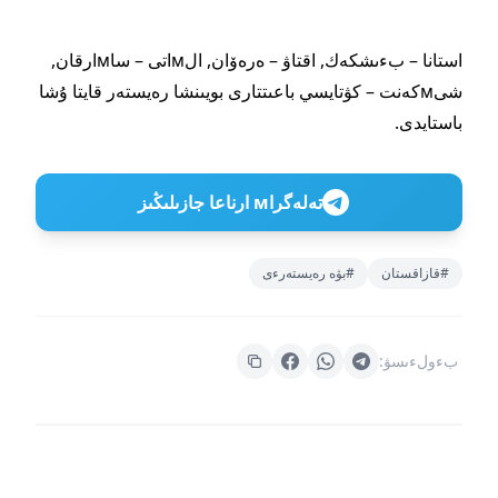
استانا – بءىشكەك, اقتاۋ – ەرەۆان, الмاتى – ساмارقان,
شىмكەنت – كۋتايسي باعىتتارى بويىنشا رەيستەر قايتا ۇشا
باستايدى.
تەلەگراм ارناعا جازىلىڭىز
#قازاقستان
#بۋە رەيستەرءى
بءولءىسۋ: