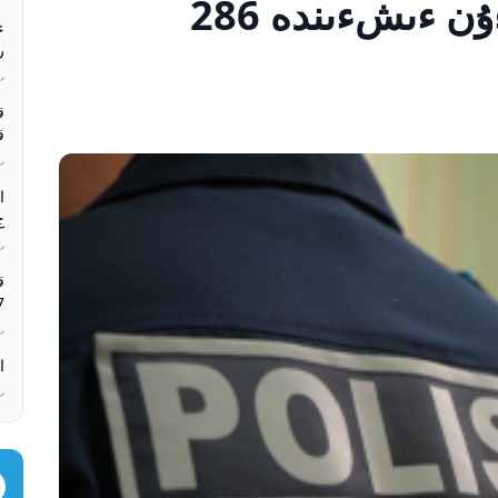
قازاقستاندا ەكءى كءۇن ءىشءىندە 286
ء
رەست
بء
ق
ب
بء
ج
ب
بء
ق
17%-
بء
اتى
بء