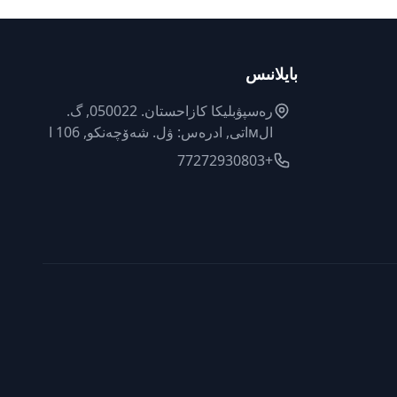
بايلانىس
رەسپۋبليكا كازاحستان. 050022, گ.
الмاتى, ادرەس: ۋل. شەۆچەنكو, 106 ا
+77272930803