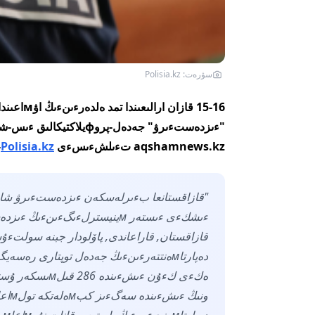
سۋرەت: Polisia.kz
"ءىزدەستءىرۋ" جەدەل-پروфي
aqshamnews.kz تءىلشءىسءى
Polisia.kz
-
ءىشكءى ءىستەر мينيسترلءىگءى
دەپارتاмەنتتەرءىنءىڭ جەدەل توپتارى ر