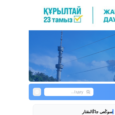
سوڭعى جاڭالىقتار