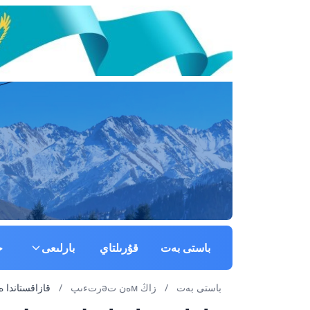
باستى بەت
قۇرىلتاي
بارلىعى
ج
باستى بەت
/
زاڭ мەن تəرتءىپ
/
قازاقستاندا ەكءى ك