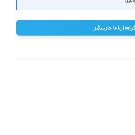
 جازىلىڭىز