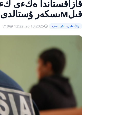
قىلмىسكەر ۇستالدى
719
20.10.2025, 12:22
زاڭ мەن تəرتءىپ