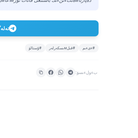
دەپارتاмەنتءىنءىڭ باستىعى قانات نۇرмاعاмبەتوۆ.
تەلەگراм ارناعا
#ءىءىم
#قىلмىسكەرلەر
#ۇستالۋ
بءولءىسۋ: