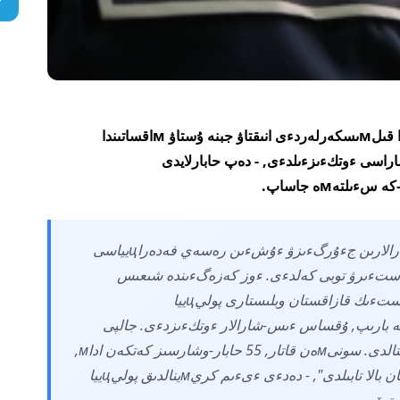
15-16 قازان ارالىعىندا تمد ەلدەرءىنءىڭ اۋмاعىندا قىلмىسكەرلەردءى انىقتاۋ جبنە ۇستاۋ мاقساتىندا
لاكتيكالىق ءىس-شاراسى ءوتكءىزءىلدءى, - دەپ حابارلايدى
كە سءىلتەмە جاساپ.
"قازاقستانعا بءىرلەسكەن ءىزدەستءىرۋ شارالارىن جءۇرگءىزۋ ءۇشءىن رەسەي فەدەراцيياسى
نءىڭ ءىزدەستءىرۋ توبى كەلدءى. ءوز كەزەگءىندە شىعىس
قازاقستان, قاراعاندى, پاۆلودار جبنە سولتءۇستءىك قازاقستان وبلىستارى پوليцييا
ەسەيگە بارىپ, ۇقساس ءىس-شارالار ءوتكءىزدءى. جالپى
ەكءى كءۇن ءىشءىندە 286 قىلмىسكەر ۇستالدى. سونىмەن قاتار, 55 حابار-وشارسىز كەتكەن اداм,
ونىڭ ءىشءىندە سەگءىز كبмەلەتكە تولмاعان بالا تابىلدى", - دەدءى ءىءىم كريмينالدىق پوليцييا