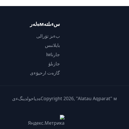
سءىلتەмەلەر
بءىز تۋرالى
بايلانىس
جارناмا
جازىلۋ
گازەت ارحيۆءى
Copyright 2026, "Alatau Aqparat" мەدياحولدينگءى