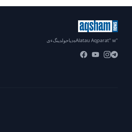
"Alatau Aqparat" мەدياحولدينگءى