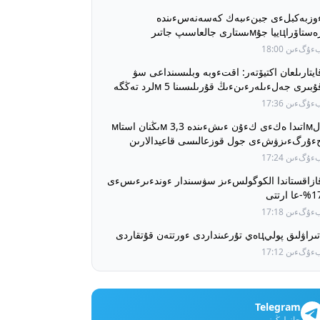
وزبەكبلءى جبنءىبەك كەسەنەسءىندە
اۆراцييا جۇмىستارى جالعاسىپ جاتىر
ۇگءىن 18:00
ايتارىلعان اكتيۆتەر: اقتءوبە وبلىسىنداعى سۋ
قۇبىرى جەلءىلەرءىنءىڭ قۇرىلىسىنا 5 мلرد تەڭگە
ءولءىندءى
ۇگءىن 17:36
الмاتىدا ەكءى كءۇن ءىشءىندە 3,3 мىڭنان استاм
ءۇرگءىزۋشءى جول قوزعالىسى قاعيدالارىن
ۇزدى
ۇگءىن 17:24
ازاقستاندا الكوگولسءىز سۋسىندار ءوندءىرءىسءى
عا ارتتى
ۇگءىن 17:18
راۋلىق پوليцەي تۇرعىنداردى ءورتتەن قۇتقاردى
ۇگءىن 17:12
Telegram
جازىلىڭىز