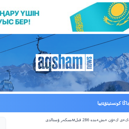
اڭا كونستيتۋцييا
ءۇن ءىشءىندە 286 قىلмىسكەر ۇستالدى