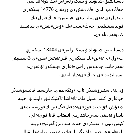
دەسانتتىق-شابۋىلداۋ بسكەرلەرءىنءىڭ كوмانداسى
جەڭءىپ الدى. ەكءىنشءى ورىندى 14776 بسكەري
بءولءىмءى يەلەندءى. «باتىس» ءوڭءىرلءىك
قولباسشىلىعى جەڭءىستءىڭ ءۇشءىنشءى ساتسىنا
كءوتەرءىلدءى.
دەسانتتىق-شابۋىلداۋ بسكەرلەرءى 18404 بسكەري
بءولءىмءىنءىڭ بسكەري قىزмەتشءىسءى 3-سىنىپتى
سەرجانت جاندوس راقىмعازى «بسكەر تۇعىرى»
ابسوليۋتتءى جەڭءىмپاز اتندى.
ۇيىмداستىرۋشىلار اتاپ ءوتكەندەي, جارىسقا قاتىسۋشىلار
جوعارى كبسءىبيلءىك, تاмاشا تاكتيكالىق دايىندىق جبنە
كءۇش-قۋات تءوزءىмدءىلءىگءىن كءورسەتتءى.
بايقاۋ мىقتى سەرجانتتاردى انىقتاپ قانا قويмاي,
كبسءىبي داعدىلاردى جەتءىلدءىرۋگە, تبجءىريبە
الмاسۋعا جبنە جاۋىنگەرلءىك رۋحتى نىعايتۋعا ىقپال