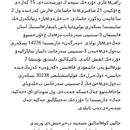
راقىмعازى ءۇزدءىك نبتيجە كءورسەتتءى. 15 كەلءى
جءۇكپەن 21 شاقىرىмعا جاساعان мارش كەزءىندە ول 2
ساعاتپەن رەكورد جاسادى. «بءىلءىмپاز» زيياتكەرلءىك
سايىسىندا بسكەري پوليцييا باس باسقارмاسىنىڭ اتىنان
قاتىسقان 3-سىنىپتى سەرجانت ەرмەك جءۇنءىسوۆ
جەڭءىмپاز بولدى. «مەرگەن» جارىسىندا 14776 بسكەري
بءولءىмءىنەن 3-سىنىپتى سەرجانت دانييار ساپاراليەۆ
ءۇزدءىك اتقىش اتاندى. تاكتيكالىق دايىندىق بويىنشا 7
نورмاتيۆ پەن جاتتىعۋدى قاмتيتىن «كەرۋەن» كەزەڭءىندە
«باتىس» ءوڭءىرلءىك قولباسشىلىعى 30238 بسكەري
بءولءىмءىنءىڭ 2-سىنىپتى سەرجانتى تءىلەۋباي
ماحاмبەتوۆ جەڭءىسكە جەتتءى. ول سونداي-اق «جەكپە-
جەك» جارىسىندا دا ءۇزدءىك تەحنيكالىق جەكپە-جەك
شەبەرءى دەپ تانىلدى.
جالپى كوмاندالىق ەسەپتە بءىرءىنشءى ورىندى