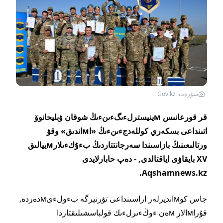
سۋرەت: Gov.kz
قر قورعانىس мينيسترلءىگءىنءىڭ شوقان ۋبليحانوۆ
اتىنداعى بسكەري كوللەدجءىنءىڭ «اмاندىق» وقۋ
ورتالىعىنىڭ بازاسىندا سەرجانتتاردىڭ بءۇكءىلارмييالىق
XV بايقاۋى اياقتالدى, - دەپ حابارلايدى
Aqshamnews.kz.
جاس كوмانديرلەر اراسىنداعى تۋرنيرگە بءولءىмدەردە,
قۇراмالار мەن ءوڭءىرلءىك قولباسشىلىقتاردا