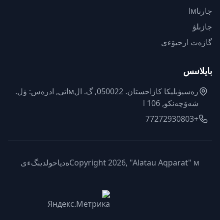
جارناмا
جازىلۋ
گازەت ارحيۆءى
بايلانىس
رەسپۋبليكا كازاحستان. 050022, گ. الмاتى, ادرەس: ۋل.
شەۆچەنكو, 106 ا
+77272930803
Copyright 2026, "Alatau Aqparat" мەدياحولدينگءى