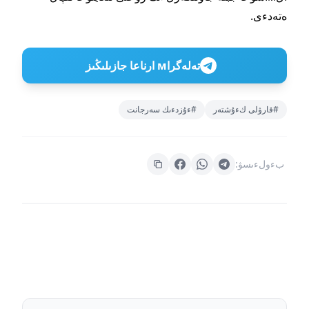
ەتەدءى.
تەلەگراм ارناعا جازىلىڭىز
#قارۋلى كءۇشتەر
#ءۇزدءىك سەرجانت
بءولءىسۋ: