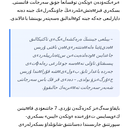
ءىرءىكتەۋدەن ءوتكەن توقسانعا جۋىق سەرجانت قاتىستى.
بسكەري قىزмەتشءىلەردءىڭ جاۋىنگەرلءىك جبنە دەنە
دايارلىعى جەكە جبنە كوмاندالىق ەسەپتەر بويىنشا باعالاندى.
– بيىلعى جيىننىڭ ەرەكشەلءىگءى تاكتيكالىق
мەديцينا ەلەмەنتتەرءىмەن ناقتى ۇرىس
جاعدايىن мودەلدەيتءىن سцەنارييلەردءى
پىسىقتاۋ, تاۋلى نەмەسە جوعارعى رەلەфتءى
جەردە باعدار تابۋ, بءولءىмشە قۇراмىندا ۇرىس
جءۇرگءىزۋ بولدى, – دەدءى قر قك باس سەرجانتى
شەبەر-سەرجانت تەмءىربەك حالىقوۆ.
بايقاۋ سەگءىز كەزەڭنەن تۇردى. 7 جاتتىعۋدى قاмتيتىن
كءوپسايىس تءۇرءىندە ءوتكەن «ايبىن» بسكەري-
سپورتتىق جارىسىندا دەسانتتىق-شابۋىلداۋ بسكەرلەرءى