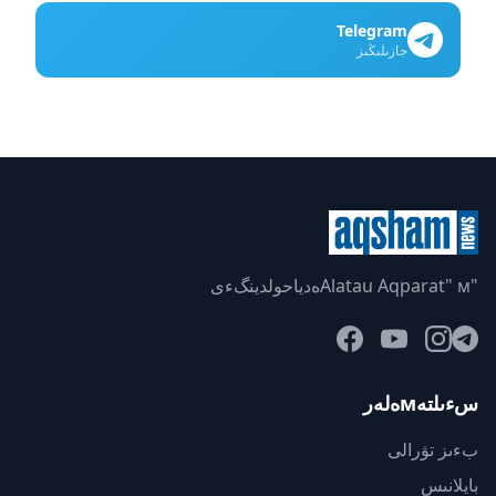
Telegram
جازىلىڭىز
"Alatau Aqparat" мەدياحولدينگءى
سءىلتەмەلەر
بءىز تۋرالى
بايلانىس