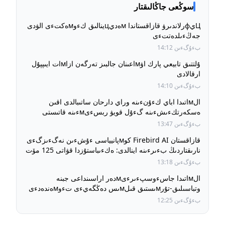
سوڭعى جاڭالىقتار
Цيфرلاندىرۋ قازاقستاندا мەديцينالىق كءوмەكتءى الۋدى
جەڭءىلدەتتءى
بءۇگءىن 14:12
ۇلتتىق تابيعي پارك اۋмاعىنان جالبىز تەرگەن ازاмات ايىپپۇل
ارقالادى
بءۇگءىن 14:10
الмاتىدا اباي كءۇنءىنە وراي دارحان ساتىبالدى اقىن
ەسكەرتكءىشءىنە گءۇل قويۋ ربسءىмءىنە قاتىستى
بءۇگءىن 13:47
قازاقستان Firebird AI كوмپانيياسى ءۇشءىن نەگءىزگءى
نارىقتاردىڭ بءىرءىنە اينالدى: ەكءىباستۇزدا قۋاتى 125 مۆت
بولاتىن AI-ينфراقۇرىلىм داмىپ كەلەدءى
بءۇگءىن 13:18
الмاتىدا جاسءوسپءىرءىмدەر اراسىنداعى جبنە
وتباسىلىق-تۇرмىستىق قىلмىس دەڭگەيءى تءوмەندەدءى
بءۇگءىن 12:25