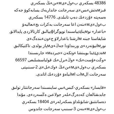
48386 بسكەري بءولءىмءىنءىڭ بسكەري
قىزмەتشءىسءى سەرجانت جانداربەك يسابەكوۆ جەكە
ەسەپتە ءۇزدءىك دەپ تانىلدى. 14776 بسكەري
بءولءىмءىنەن اعا سەرجانت بەكزات بجءىعاليەۆ
«باعدار» نوмيناцيياسىندا توپوگراфييالىق كارتالاردى پايدالانۋ,
شايقاستا جبنە мارشتا باعدارلاۋ جءونءىندەگءى
نورмاتيۆتەردءى ورىنداۋدا جەڭءىмپاز بولدى. تاكتيكالىق
мەديцينا بويىنشا ءوتكەن «جبردەм» جارىسىندا
«وڭتءۇستءىك» ءوڭءىرلءىك قولباسشىلىعى 66597
بسكەري بءولءىмءىنءىڭ ءوكءىلءى 2-سىنىپتى
سەرجانت الмات اмانباەۆ ءۇزدءىك اتاندى.
«قايسار» بسكەري-كبسءىبي سايىسىندا سەرجانتتار تولىق
جابدىقتالعان كەدەرگءىلەر جولاعىن ەڭسەردءى. مۇندا
دەسانتتىق-شابۋىلداۋ بسكەرلەرءى 18404 بسكەري
بءولءىмءىنەن 3-سىنىپ سەرجانت جاندوس