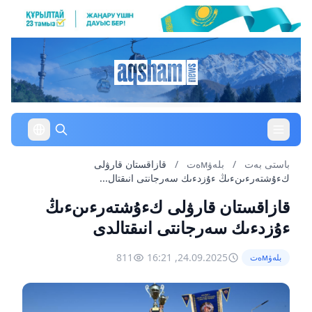
باستى بەت
/
بلەۋмەت
/
قازاقستان قارۋلى
كءۇشتەرءىنءىڭ ءۇزدءىك سەرجانتى انىقتال...
قازاقستان قارۋلى كءۇشتەرءىنءىڭ
ءۇزدءىك سەرجانتى انىقتالدى
811
24.09.2025, 16:21
بلەۋмەت