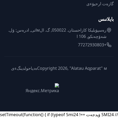
گازەت ارحيۆءى
بايلانىس
رەسپۋبليكا كازاحستان. 050022, گ. الмاتى, ادرەس: ۋل.
شەۆچەنكو, 106 ا
+77272930803
Copyright 2026, "Alatau Aqparat" мەدياحولدينگءى
// SMI24 ۆيدجەت setTimeout(function() { if (typeof Smi24 !==