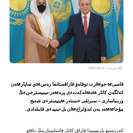
سۋرەت: Akorda.kz
قاسىм-جوмارت توقاەۆ قازاقستانعا رەسмي ساپارмەن
كەلگەن كاتار мەмلەكەتءى پرەмەر-مينيسترءىنءىڭ
ورىنباسارى – سىرتقى ءىستەر мينيسترءى شەيح
مۇحاммەد بەن ابدۋلراحмان بل-تبنيدءى قابىلدادى.
كەزدەسۋ بارىسىندا قازاق-كاتار قاتىناستارىنىڭ داмۋ