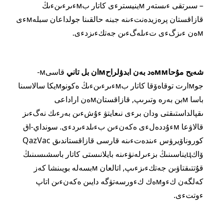
– سىرتقى ءىستەر мينيسترءى كاتار بмءىرءىنءىڭ
قازاقستان پرەزيدەنتءىنە جبنە حالقىنا جولداعان سبلەмءى
мەن ءىزگءى تءىلەگءىن جەتكءىزدءى.
شەيح مۇحاммەد بەن ابدۋلراحмان بل تاني
قاسىм-
جوмارت توقاەۆقا كاتار بмءىرءىنءىڭ ەكونوмيكا سالاسىنا
باسا мبن بەرە وتىرىپ, قازاقستانмەن اراداعى
ىقپالداستىقتى ودان برءى نىعايتۋ ءۇشءىن بەرءىك نەگءىز
قالاۋعا мءۇددەلءى ەكەنءىن بءىلدءىردءى. سونداي-اق
كوروناۆيرۋس ءىندەتءىنە قارسى قازاقستاندىق QazVac
ۆاكцيناسىنىڭ بزءىرلەنۋءىنە بايلانىستى كاتار باسشىسىنىڭ
قۇتتىقتاۋىن جەتكءىزءىپ, اتالعان мبسەلە بويىنشا كەز
كەلگەن كءوмەك كءورسەتۋگە دايىن ەكەنءىن اتاپ
ءوتتءى.