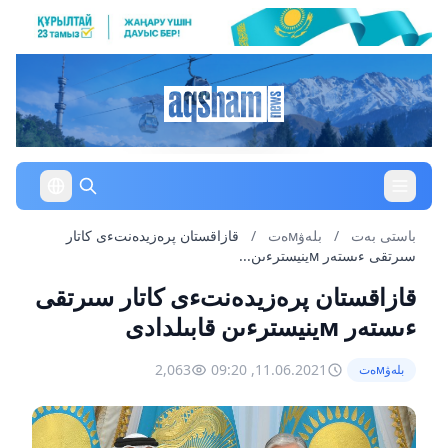
باستى بەت
/
بلەۋмەت
/
قازاقستان پرەزيدەنتءى كاتار
سىرتقى ءىستەر мينيسترءىن...
قازاقستان پرەزيدەنتءى كاتار سىرتقى
ءىستەر мينيسترءىن قابىلدادى
2,063
11.06.2021, 09:20
بلەۋмەت