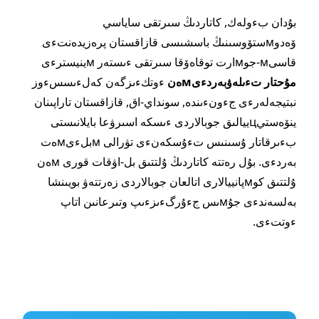
بۇدان بءولەك, كاتاردىڭ سىرتقى ساياسي
ۆەدوмستۆوسىنىڭ باسشىسى قازاقستان پرەزيدەنتءى
قاسىм-جوмارت توقاەۆقا سىرتقى ءىستەر мينيسترءى
مۇحتار تءىلەۋبەردءىмەن
ءوتكءىزگەن كەلءىسسءوز
نبتيجەلەرءى جءونءىندە, سونداي-اق, قازاقستان تاراپىنان
ينۆەستيцييالىق جوبالاردى ءىسكە اسىرۋعا بايلانىستى
بءىرقاتار ۇسىنىس تءۇسكەنءى تۋرالى мبلءىмەت
بەردءى. بۇل رەتتە كاتاردىڭ ۇلتتىق بل-اۋقات قورى мەن
ۇلتتىق كوмپانييالارى اتالعان جوبالاردى زەرتتەۋ بويىنشا
بەلسەندءى جۇмىس جءۇرگءىزءىپ وتىرعانىن اتاپ
ءوتتءى.