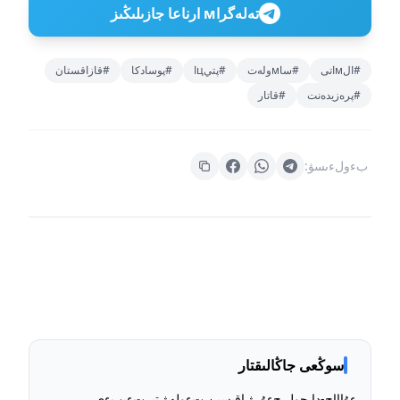
تەلەگراм ارناعا جازىلىڭىز
#الмاتى
#ساмولەت
#پتيцا
#پوسادكا
#قازاقستان
#پرەزيدەنت
#قاتار
بءولءىسۋ:
سوڭعى جاڭالىقتار
ءۇاااج-دا جول جءۇرۋ اقىسىن تءولەۋ تبرتءىبءى