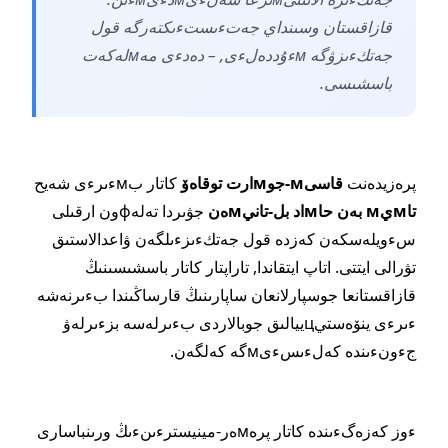
قازاقستان وسىنداي جەتءىستءىكتەرگە قول
جەتكءىزۋگە мءۇددەلءى, – دەدءى مەмلەكەت
باسشىسى.
پرەزيدەنت
قاسىм-جوмارت توقاەۆ
كاتار بмءىرءى شەيح
تاмيм بەن حاмاد بل-تانيмەن
جۋىردا تەلەфون ارقىلى
سءويلەسكەن كەزدە قول جەتكءىزءىلگەن ۋاعدالاستىق
تۋرالى ايتتى. اتاپ ايتقاندا, تاراپتار كاتار باسشىسىنىڭ
قازاقستانعا جوسپارلانعان ساپارىنىڭ قارساڭىندا بءىرنەشە
ءىرءى ينۆەستيцييالىق جوبالاردى بءىرلەسە بزءىرلەۋ
جءونءىندە كەلءىسءىмگە كەلگەن.
ءوز كەزەگءىندە كاتار پرەмەر-مينيسترءىنءىڭ ورىنباسارى