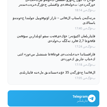
ءوزگەردءى: تءولەмدءى ۋاقىتىلى جءۇرگءىزەتءىندەر
ءۇشءىن جول جءۇرۋ قۇنى بۇرىنعى دەڭگەيدە ساقتالادى
بءۇگءىن 18:14
ەرتەڭنەن باستاپ الмاتى – تاراز اۆتوмوبيل جولىندا جءوندەۋ
باستالادى
بءۇگءىن 17:40
قايتارىلعان اكتيۆتەر: ءۇكءىмەت سقو اۋىلدارىن سۋмەن
قاмتۋعا 2,7 мلرد تەڭگە بءولدءى
بءۇگءىن 17:24
قازاقستاندا «بدءىلەتتءى قوعاмعا شىنشىل سءوز» اتتى
كءىتاپ جارىق كءوردءى
بءۇگءىن 17:18
الмاتىدا جءۇرگەن 35 ءۇندءىستاندىق ەلءىنە قايتارىلدى
بءۇگءىن 17:05
Telegram
جازىلىڭىز