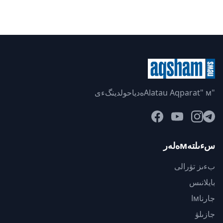
"Alatau Aqparat" мەدياحولدينگءى
سءىلتەмەلەر
بءىز تۋرالى
بايلانىس
جارناмا
جازىلۋ