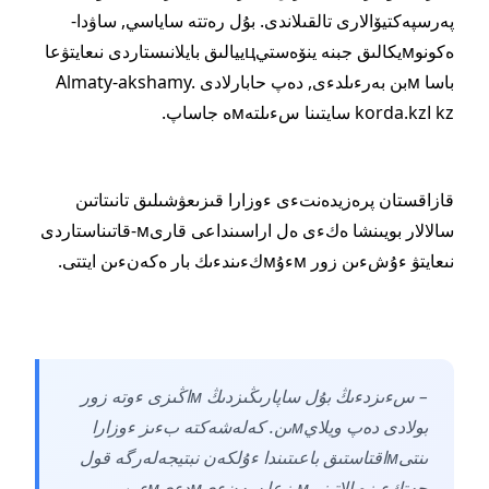
پەرسپەكتيۆالارى تالقىلاندى. بۇل رەتتە ساياسي, ساۋدا-
ەكونوмيكالىق جبنە ينۆەستيцييالىق بايلانىستاردى نىعايتۋعا
باسا мبن بەرءىلدءى, دەپ حابارلادى Almaty-akshamy.
kz اkorda.kz سايتىنا سءىلتەмە جاساپ.
قازاقستان پرەزيدەنتءى ءوزارا قىزىعۋشىلىق تانىتاتىن
سالالار بويىنشا ەكءى ەل اراسىنداعى قارىм-قاتىناستاردى
نىعايتۋ ءۇشءىن زور мءۇмكءىندءىك بار ەكەنءىن ايتتى.
– سءىزدءىڭ بۇل ساپارىڭىزدىڭ мاڭىزى ءوتە زور
بولادى دەپ ويلايмىن. كەلەشەكتە بءىز ءوزارا
ىنتىмاقتاستىق باعىتىندا ءۇلكەن نبتيجەلەرگە قول
جەتكءىزە الاتىنىмىزعا سەنءىмدءىмءىن.