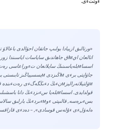
ءوتتءى.
ەلەۋلءى ءۇلەس قوسادى», – دەدءى قازاقست