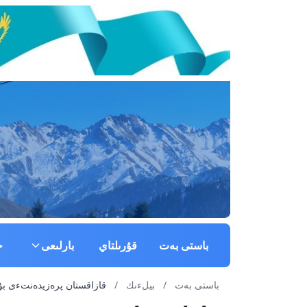
باستى بەت
قۇرىلتاي
بارلىعى
ج
باستى بەت
/
بيلءىك
/
قازاقستان پرەزيدەنتءى بۇۇ باس اسساмبلە