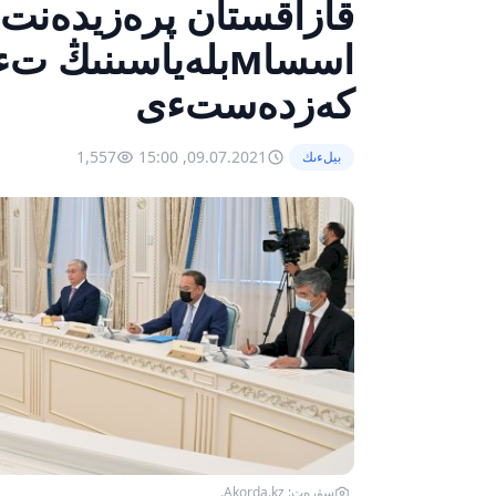
قازاقستان پرەزيدەنت
كەزدەستءى
1,557
09.07.2021, 15:00
بيلءىك
سۋرەت: Akorda.kz.