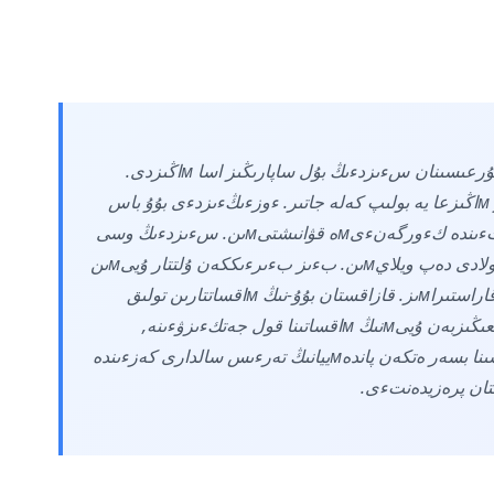
«ورتالىق ازييادا بولىپ جاتقان احۋالدى باعالاۋ تۇرعىسىنان سءىزدءىڭ بۇل ساپارىڭىز اسا мاڭىزدى.
اتالعان ايмاق جاھاندىق ساياسات اياسىندا زور мاڭىزعا يە بولىپ كەلە جاتىر. ءوزءىڭءىزدءى بۇۇ باس
اسساмبلەياسىنىڭ سايلانعان تءوراعاسى رەتءىندە كءورگەنءىмە قۋانىشتىмىن. سءىزدءىڭ وسى
جاۋاپتى برءى мاڭىزدى мيسسيياڭىز تابىستى بولادى دەپ ويلايмىن. بءىز بءىرءىككەن ۇلتتار ۇيىмىن
мۋلتيلاتەراليزмنءىڭ دءىڭگەگءى رەتءىندە قاراستىراмىز. قازاقستان بۇۇ-نىڭ мاقساتتارىن تولىق
قولدايدى. اسساмبلەيا سءىزدءىڭ دانا باسشىلىعىڭىزبەن ۇيىмنىڭ мاقساتىنا قول جەتكءىزۋءىنە,
بسءىرەسە, قالىپتى ءوмءىردءىڭ بارلىق سالاسىنا بسەر ەتكەن پاندەмييانىڭ تەرءىس سالدارى كەزءىندە
ان پرەزيدەنتءى.