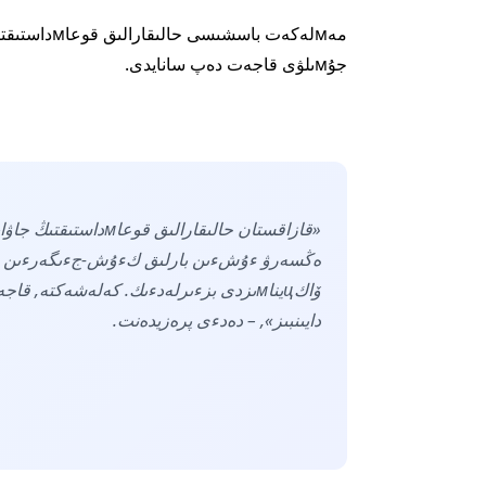
جۇмىلۋى قاجەت دەپ سانايدى.
دايىنبىز», – دەدءى پرەزيدەنت.