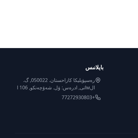
بايلانىس
رەسپۋبليكا كازاحستان. 050022, گ.
الмاتى, ادرەس: ۋل. شەۆچەنكو, 106 ا
+77272930803