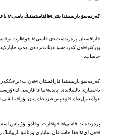
كەزدەسۋ بارىسىندا ىنتىмاقتاستىقتىڭ باسىм باعىتتارى تالقىلاندى.
بوزكىرмەن كەزدەسۋ ءوتكءىزدءى, دەپ حابارلايدى Akmaty-akshamy.kz
جاساپ.
ءوڭءىرلءىك قاۋءىپسءىزدءىك پەن تۇراقتىلىقتى قاмتاмاسىز ەتۋگە ەرەكشە نازار اۋدارىلد
мەن ايмاققا جاساعان ساپارى ورتالىق ازيي