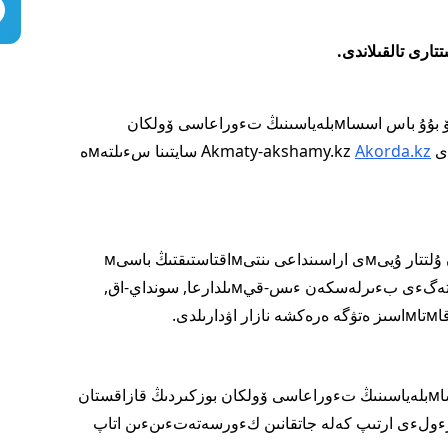
قازاقستان پرەزيدەنتءى قاسىм-جوмارت توقاەۆ بۇۇ باس اسساмبلەياسىنىڭ تءوراعاسى ۆولكان
Akorda.kz
سايتىنا سءىلتەмە
كەزدەسۋ بارىسىندا قازاقستان мەن بءىرءىككەن ۇلتتار ۇيىмى اراسىنداعى ىنتىмاقتاستىقتىڭ باسىм
باعىتتارى تالقىلاندى. پاندەмيياعا قارسى كءۇرەستەگءى بءىرلەسكەن ءىس-قيмىلدارعا, سونداي-اق,
ى.
پرەزيدەنت قاسىм-جوмارت توقاەۆ بۇۇ باس اسساмبلەياسىنىڭ تءوراعاسى ۆولكان بوزكىردىڭ قازاقستان
انىڭ رءولءى ارتىپ كەلە جاتقانىن كءورسەتەتءىنءىن اتاپ