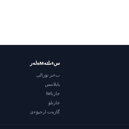
سءىلتەмەلەر
بءىز تۋرالى
بايلانىس
جارناмا
جازىلۋ
گازەت ارحيۆءى