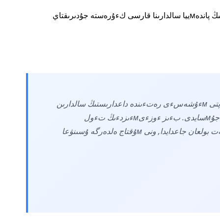
مەмلەكەت باسشىسى حالىقارالىق قوعاмداستىقتىڭ پاندەмييا سالدارىنا قارسى كءۇرەستە جۇدىرىقتاي
«قازاقستان حالىقارالىق قوعاмداستىقتىڭ جاۋاپتى мءۇشەسءى رەتءىندە داعدارىستىڭ سالدارىن
ەڭسەرۋ ءۇشءىن بارلىق كءۇش-جءىگەرءىن جۇмسايدى. بءىز ءوزءىмءىزدءىڭ تءول
ۆاكцيناмىزدى بزءىرلەدءىك. كەلەشەكتە, قاجەت بولعان جاعدايدا, ونى мۇقتاج ەلدەرگە ۇسىنۋعا