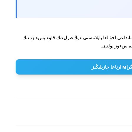
رىسىندا اۋعانستانداعى احۋالعا بايلانىستى ءوڭءىرلءىك قاۋءىپسءىزدءىك
 جازىلىڭىز