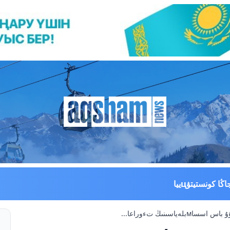
اڭا كونستيتۋцييا
ياسىنىڭ تءوراعا...