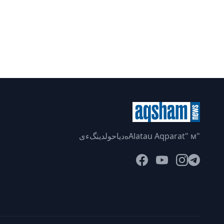
"Alatau Aqparat" мەدياحولدينگءى