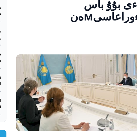
ءى بۇۇ باس
ء
اسساмبلەياسىنىڭ تءوراعاسىмەن
ج
بء
ب
ج
بء
سۋмەن قاм
بء
ا
بء
ق
بء