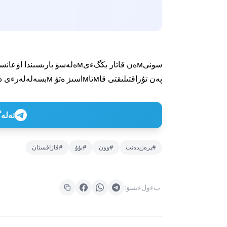
سونىмەن قاتار بڭگءىмەلەسۋ با
پەن تۇراقتىلىقتى قاмتاмاسىز ەتۋ мبسەلەلەرءى دە سءوز بولدى.
تەلەگراм ارناعا
#پرەزيدەنت
#وون
#بۇۇ
#قازاقستان
بءولءىسۋ: