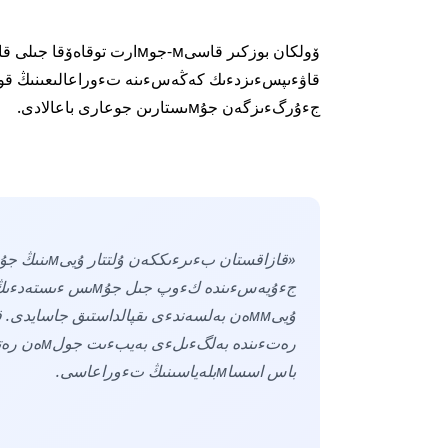
ۆولكان بوزكىر قاسىм-جوмارت 
قاۋءىپسءىزدءىك كەڭەسءىنە تءوراعالىعىنىڭ قورى
جءۇرگءىزگەن جۇмىستارىن جوعارى باعالادى.
باس اسساмبلەياسىنىڭ تءوراعاسى.