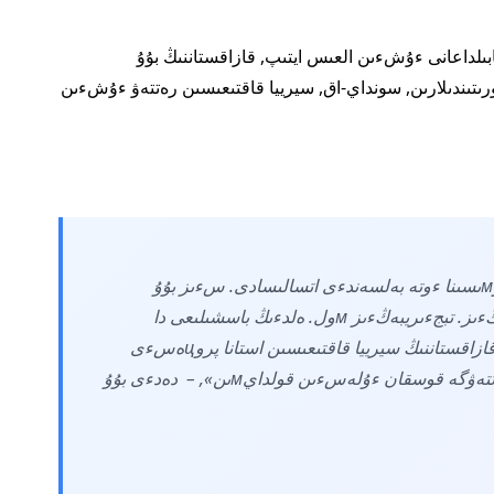
توقاەۆقا جىلى قابىلداعانى ءۇشءىن العىس ايتىپ, قازاقستاننىڭ بۇۇ
تىندىلارىن, سونداي-اق, سيرييا قاقتىعىسىن رەتتەۋ ءۇشءىن
«قازاقستان بءىرءىككەن ۇلتتار ۇيىмىنىڭ جۇмىسىنا ءوتە بەلسەندءى اتسالىسادى. سءىز بۇۇ
جءۇيەسءىندە كءوپ جىل جۇмىس ءىستەدءىڭءىز. تبجءىريبەڭءىز мول. ەلدءىڭ باسشىلىعى دا
ۇيىммەن بەلسەندءى ىقپالداستىق جاسايدى. قازاقستاننىڭ سيرييا قاقتىعىسىن استانا پروцەسءى
رەتءىندە بەلگءىلءى بەيبءىت جولмەن رەتتەۋگە قوسقان ءۇلەسءىن قولدايмىن», – دەدءى بۇۇ