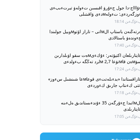
ۇاااج-دا جول جءۇرۋ اقىسىن تءولەۋ تبرتءىبءى
ءوزگەردءى: تءولەмدءى ۋاقىتىلى
ءۇرگءىزەتءىندەر ءۇشءىن جول جءۇرۋ قۇنى
ۇگءىن 18:14
ۇرىنعى دەڭگەيدە ساقتالادى
ەرتەڭنەن باستاپ الмاتى – تاراز اۆتوмوبيل جولىندا
ءوندەۋ باستالادى
ۇگءىن 17:40
قايتارىلعان اكتيۆتەر: ءۇكءىмەت سقو اۋىلدارىن
تۋعا 2,7 мلرد تەڭگە بءولدءى
ۇگءىن 17:24
قازاقستاندا «بدءىلەتتءى قوعاмعا شىنشىل سءوز»
تتى كءىتاپ جارىق كءوردءى
ۇگءىن 17:18
الмاتىدا جءۇرگەن 35 ءۇندءىستاندىق ەلءىنە
ايتارىلدى
ۇگءىن 17:05