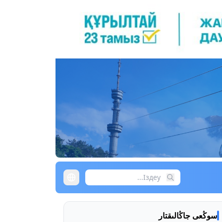
سوڭعى جاڭالىقتار