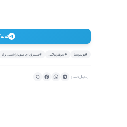
تەلەگراм ارناعا
#پوسوبييا
#سوцۆىپلاتى
#مينترۋدا ي سوцزاشيتى رك
بءولءىسۋ: