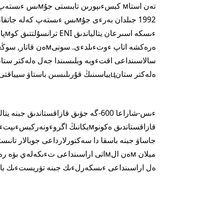
ەرەكشە اتاپ ءوتءىلدء
ەلەكتر ستانцيياسىنىڭ قۇرىلىسىن باستاۋ سيياقتى جاڭا جوبالار تابىستى ءىسكە اسىرىلۋدا.
ميلان мەن الмاتى اراسىنداعى تءىكەلە
ەل اراسىنداعى ءىسكەرلءىك جبنە تۋريستءىك بايلانىستاردى داмىتۋعا ەلەۋلءى