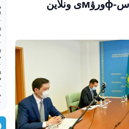
قازاقستان-يتالييا بيزنەس-фورۋмى ونلاين
ق
كء
بء
ە
بء
س
بء
ق
بء
س
بء