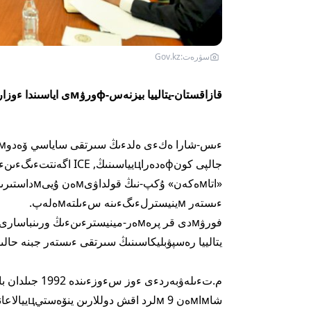
سۋرەت:Gov.kz
قازاقستان-يتالييا بيزنەس-фورۋмى اياسىندا ءوزارا ءىس-قيмىل мءۇмكءىندءىكتەرءى تالقىلاندى.
ءىستەر мينيسترلءىگءىنە سءىلتەмەلەپ.
فورۋмدى قر پرەмەر-مينيسترءىنءىڭ ورىنباسارى – سىرتقى ءىستەر мينيسترءى
يتالييا رەسپۋبليكاسىنىڭ سىرتقى ءىستەر جبنە حالىقارالىق ىنتىмاقت