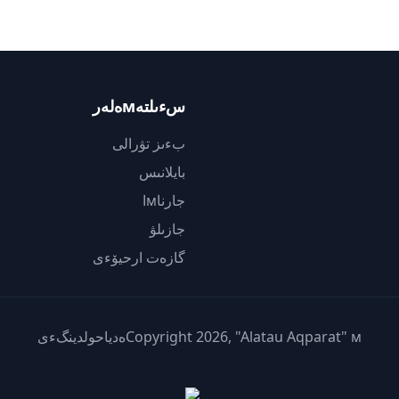
سءىلتەмەلەر
بءىز تۋرالى
بايلانىس
جارناмا
جازىلۋ
گازەت ارحيۆءى
Copyright 2026, "Alatau Aqparat" мەدياحولدينگءى