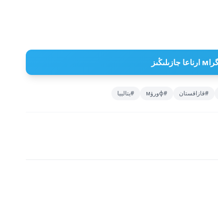
 جازىلىڭىز
#قازاقستان
#фورۋм
#يتالييا