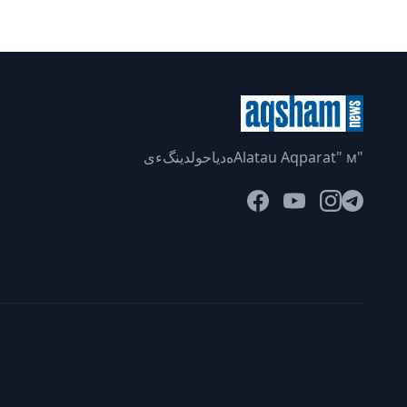
"Alatau Aqparat" мەدياحولدينگءى