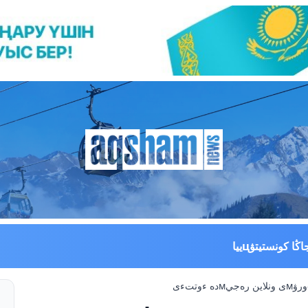
اڭا كونستيتۋцييا