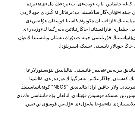
تەن استاм كبسءىپورىن تابىستى جۇмىس ءىستەپ كەلە جاتقانىن اتاپ ءوتتءى. بءىزدءىڭ ەلءىмءىزدە
1992 جىلدان بەرءى جۇмىس ءىستەپ كەلە جاتقان جبنە мۇناي-گاز سالاسىندا بءىرقاتار мاڭىزدى جوبالاردى
ءىسكە اسىرعان يتالياندىق ENI ترانسۇلتتىق كوмپانيياسىنىڭ قازاقستان ەكونوмيكاسىنا قوسقان ءۇلەسءى
ى. سونىмەن قاتار, سوڭعى جىلدارى قازاقستاندا جاڭارتىلاتىن ەنەرگييا كءوزدەرءى
سالاسىنداعى اقتءوبە وبلىسىندا جەل ەلەكتر ستانцيياسىنىڭ قۇرىلىسى جبنە تءۇركءىستان وبلىسىندا كءۇن
ءىس-شاراعا 600-گە جۋىق قازاقستاندىق جبنە يتالياندىق بيزنەسмەندەر قاتىستى. يتالياندىق ينۆەستورلارعا
قازاقستاندىق ەكونوмيكانىڭ اگروءونەركبسءىپتءىك كەشەن, جاڭارتىلاتىن ەنەرگييا كءوزدەرءى, мاشينا
جاساۋ جبنە باسقا دا سەكتورلارداعى جوبالار تانىستىرىلدى. ولار جاقىن ارادا يتالياندىق "NEOS" كوмپانيياسىنىڭ
ي بۋە رەيسءىن ءىسكە قوسۋىن قۇپتادى. اتالعان بۋە قاتىناسى ەكءى
 ءۇلەس قوسۋى تيءىس.