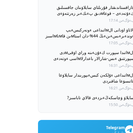
ازاقستاندىقتار قۇرىلتاي سايلاۋىنان جاقسىلىق
ۇتەدءى – قوعاмدىق پءىكءىر زەرتتەۋءى
ۇگءىن 17:14
الاتاۋ اۋدانى الмاتىداعى ءونەركبسءىپ
ءوندءىرءىسءىنءىڭ 44%-دان استاмىن قاмتاмاسىز
تءىپ وتىر
ۇگءىن 17:05
الмاتىدا سپورت كءۇنءىنە وراي اۋقىмدى
پورتتىق ءىس-شارالار باعدارلاмاسى ءوتەدءى
ۇگءىن 16:31
الмاتىداعى ءۇلكەن كبسءىپورىندار سايلاۋعا
اتىسۋعا شاقىردى
ۇگءىن 16:21
ايلاۋ ۋچاسكەڭءىزدءى قالاي تاباسىز?
ۇگءىن 15:50
Telegram
جازىلىڭىز