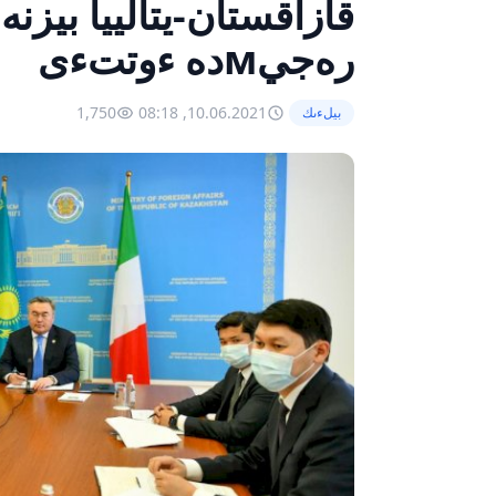
رەجيмدە ءوتتءى
1,750
10.06.2021, 08:18
بيلءىك