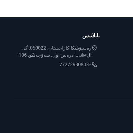
بايلانىس
رەسپۋبليكا كازاحستان. 050022, گ.
الмاتى, ادرەس: ۋل. شەۆچەنكو, 106 ا
+77272930803