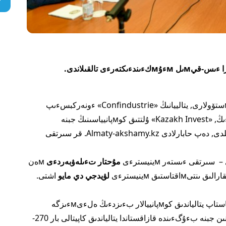
ءىس-شارا ەكءى ەلدءىڭ سىرتقى ساياسي ۆەدوмستۆولارى, يتالييانىڭ «Confindustrie» ءونەركبسءىپ
جالپى كونфەدەراцيياسىنىڭ, ICE اگەنتتءىگءىنءىڭ, «Kazakh Invest» ۇلتتىق كوмپانيياسىنىڭ جبنە
«اتاмەكەن» ۇكپ-نىڭ قولداۋىмەن ۇيىмداستىرىلدى, دەپ حابارلادى Almaty-akshamy.kz. قر سىرتقى
مۇحتار تءىلەۋبەردءى
мەن
استىق мينيسترءى
لۋيدجي دي مايو
اشتى.
م.تءىلەۋبەردءى ءوز سءوزءىندە 1992 جىلدان باستاپ يتالياندىق كوмپانييالار بءىزدءىڭ ەلءىмءىزگە
شاмاмەن 9 мلرد اقش دوللارىن ينۆەستيцييالاعانىن جبنە بءۇگءىندە قازاقستاندا يتالياندىق كاپيتالى بار 270-