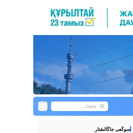
سوڭعى جاڭالىقتار