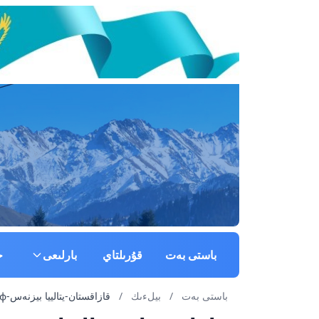
باستى بەت
قۇرىلتاي
بارلىعى
ج
باستى بەت
/
بيلءىك
/
قازاقستان-يتالييا بيزنەس-фورۋмى ونلاين رەجيмدە ءوتتءى