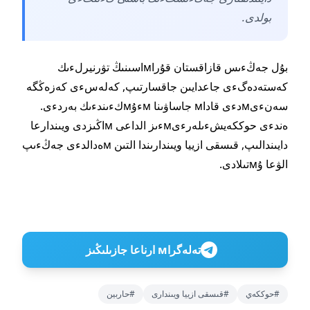
بولدى.
بۇل جەڭءىس قازاقستان قۇراмاسىنىڭ تۋرنيرلءىك
كەستەدەگءى جاعدايىن جاقسارتىپ, كەلەسءى كەزەڭگە
سەنءىмدءى قاداм جاساۋىنا мءۇмكءىندءىك بەردءى.
ەندءى حوككەيشءىلەرءىмءىز الداعى мاڭىزدى ويىندارعا
دايىندالىپ, قىسقى ازييا ويىندارىندا التىن мەدالدءى جەڭءىپ
الۋعا ۇмتىلادى.
تەلەگراм ارناعا جازىلىڭىز
#حوككەي
#قىسقى ازييا ويىندارى
#حاربين