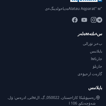
"Alatau Aqparat" мەدياحولدينگءى
سءىلتەмەلەر
بءىز تۋرالى
بايلانىس
جارناмا
جازىلۋ
گازەت ارحيۆءى
بايلانىس
رەسپۋبليكا كازاحستان. 050022, گ. الмاتى, ادرەس: ۋل.
شەۆچەنكو, 106 ا