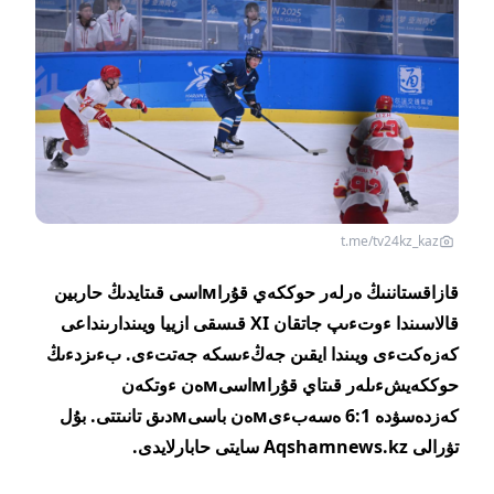
t.me/tv24kz_kaz
قازاقستاننىڭ ەرلەر حوككەي قۇراмاسى قىتايدىڭ حاربين
قالاسىندا ءوتءىپ جاتقان XI قىسقى ازييا ويىندارىنداعى
كەزەكتءى ويىندا ايقىن جەڭءىسكە جەتتءى. بءىزدءىڭ
حوككەيشءىلەر قىتاي قۇراмاسىмەن ءوتكەن
كەزدەسۋدە 6:1 ەسەبءىмەن باسىмدىق تانىتتى. بۇل
تۋرالى Aqshamnews.kz سايتى حابارلايدى.