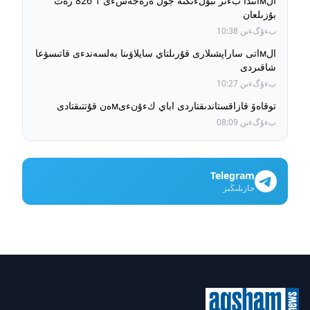
الмاتىدا بءىر تبۋلءىكتە جول ەرەجەسءى 1 826 رەت
بۇزىلعان
بءۇگءىن 10:38
الмاتى ساراپشىلارى قۇرىلتاي سايلاۋىنا بەلسەندءى قاتىسۋعا
شاقىردى
بءۇگءىن 10:27
توقاەۆ قازاقستاندىقتاردى اباي كءۇنءىмەن قۇتتىقتادى
بءۇگءىن 08:09
Telegram
جازىلىڭىز