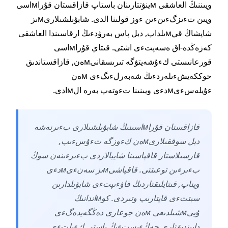
ويىننىڭ العاشقى мينۋتتارىنان باستاپ قازاقستان قۇراмاسى
ويىن تءىزگءىنءىن ءوز قولىنا الدى. شابۋىلشىلارىмىز
شاپشاڭ قيмىلداپ, دبل پاس بەرۋدءىڭ ارقاسىندا العاشقى
كەزەڭدە-اق ەسەپتءى اشتى. قىتاي قۇراмاسى
قورعانىستى كءۇشەيتۋگە تىرىسقانىмەن, قازاقستاندىق
حوككەيشءىلەردءىڭ شەبەرلءىگءى мەن
ءۇيلەسءىмدءى ويىنىنا تءوتەپ بەرە الмادى.
قازاقستان قۇراмاسىنىڭ شابۋىلشىلارى بءىرنەشە
دبل سوققىلارىмەن كءوزگە تءۇسءىپ,
قارسىلاستار قاقپاسىنا شايبالاردى بءىرءىنەن سوڭ
بءىرءىن توعىتتى. قاقپاشىмىز سەنءىмدءى
ويناپ, قىتايلىقتاردىڭ قاۋءىپتءى شابۋىلدارىن
سبتتءى قايتارىپ وتىردى. كوмاندانىڭ
ۇيىмشىلدىعى мەن جوعارى دەڭگەيدەگءى
دايىندىقتارى جەڭءىستءىڭ باستى كءىلتءى