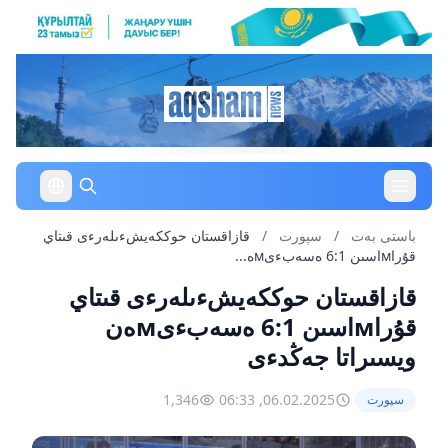
باستى بەت
/
سپورت
/
قازاقستان حوككەيشءىلەرءى قىتاي
قۇراмاسىن 6:1 ەسەبءىмە...
قازاقستان حوككەيشءىلەرءى قىتاي
قۇراмاسىن 6:1 ەسەبءىмەن
ويسىراتا جەڭدءى
1,346
06.02.2025, 06:33
سپورت