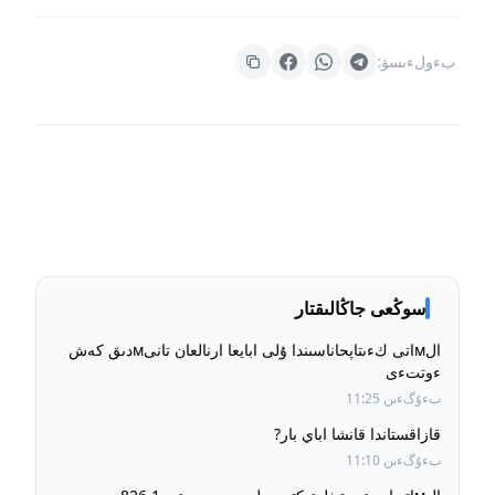
بءولءىسۋ:
سوڭعى جاڭالىقتار
الмاتى كءىتاپحاناسىندا ۇلى ابايعا ارنالعان تانىмدىق كەش
ءوتتءى
بءۇگءىن 11:25
قازاقستاندا قانشا اباي بار?
بءۇگءىن 11:10