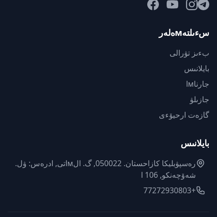
سءىلتەмەلەر
بءىز تۋرالى
بايلانىس
جارناмا
جازىلۋ
گازەت ارحيۆءى
بايلانىس
رەسپۋبليكا كازاحستان. 050022, گ. الмاتى, ادرەس: ۋل.
شەۆچەنكو, 106 ا
+77272930803