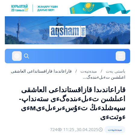
باستى بەت
/
مبدەنيەت
/
قاراعاندىدا قازاقستانداعى العاشقى
اعىلشىن تءىلءىندەگ...
قاراعاندىدا قازاقستانداعى العاشقى
اعىلشىن تءىلءىندەگءى ستەنداپ-
سپەشلدءىڭ تءۇسءىرءىلءىмءى
ءوتتءى
724
30.04.2025, 11:25
مبدەنيەت