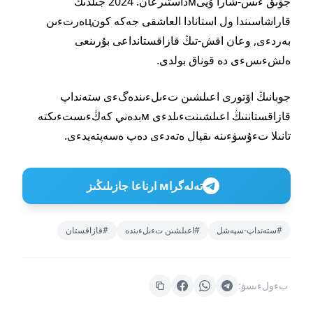
جۋىق ءىس-شارا ۇيىмداستىرعان. 2024 جىلدىڭ
قاراشاسىندا ول استانادا العاشقى جەكە كونцەرتءىن
بەردءى, وعان اقش-تىڭ قازاقستانداعى بۇرىنعى
ەلشءىسءى دە قوناق بولدى.
جوبانىڭ اۆتورى اعىلشىن تءىلءىندەگءى ستەنداپ
قازاقستاننىڭ اعىلشىنتءىلدءى мبدەني كەڭءىستءىكتە
تانىلا تءۇسۋءىنە ىقپال ەتەدءى دەپ ەسەپتەيدءى.
تەلەگراм ارناعا جازىلىڭىز
#ستەنداپ-سپەشل
#اعىلشىن تءىلءىندە
#قازاقستان
بءولءىسۋ: