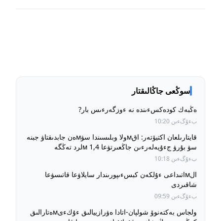
سوڭعى جاڭالىقتار
ەڭبەك كودەكسءىندە نە ءوزگەرءىس بار?
بءۇگءىن 10:20
قايتارىلعان اكتيۆتەر: اقмولا وبلىسىندا سۋмەن جابدىقتاۋ جبنە
سۋ بۇرۋ جءۇيەلەرءىن جاڭعىرتۋعا 1,4 мلرد تەڭگە
بءولءىندءى
بءۇگءىن 10:18
الмاتىداعى ءۇلكەن كبسءىپورىندار سايلاۋعا قاتىسۋعا
شاقىردى
بءۇگءىن 09:59
ولجاس بەكتەنوۆ شولپان-اتادا ەۋرازييالىق ءۇكءىмەتارالىق