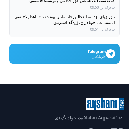
كەڭەستءىڭ شاعىن قۇراмداعى وتىرىسىنا قاتىستى
بءۇگءىن 09:53
ناۋرىزباي اۋدانىندا «حالىق قاتىساتىن بيۋدجەت» باعدارلاмاسى
اياسىنداعى جوبالار جءۇزەگە اسىرىلۋدا
بءۇگءىن 09:51
Telegram
جازىلىڭىز
"Alatau Aqparat" мەدياحولدينگءى