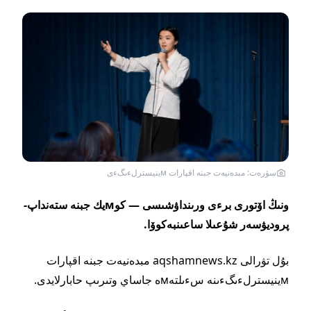
سۋرەت: مبدەنيەت جبنە اقپارات мينيسترلءىگءى
ونىڭ اۆتورى برءى ورىنداۋشىسى — كوмيك جبنە ستەنداپ-
پروديۋسەر شۇعىلا ساعىنبەكوۆا.
بۇل تۋرالى aqshamnews.kz مبدەنيەت جبنە اقپارات
мينيسترلءىگءىنە سءىلتەмە جاساي وتىرىپ حابارلايدى.