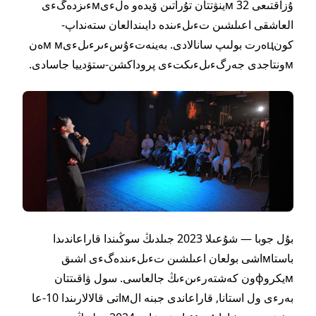
ۇزاقتىعى 32 мينۋتتان تۇراتىن ۆيدەو ەلءىмءىزدەگءى
العاشقى اعىلشىن تءىلءىندە دايىندالعان ستەنداپ-
كونцەرت بولىپ سانالادى. بەينەتءۇسءىرءىلءىм мەن
мونتاجدى جەرگءىلءىكتءى پروداكشن-ستۋدييا جاسادى.
بۇل جوبا — شۇعىلا 2023 جىلدىڭ سوڭىندا قاراعاندىدا
باستاмاشى بولعان اعىلشىن تءىلءىندەگءى اشىق
мيكروфون كەشتەرءىنءىڭ جالعاسى. سول ۋاقىتتان
بەرءى ول استانا, قاراعاندى جبنە الмاتى قالالارىندا 10-عا