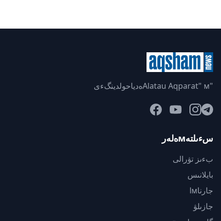
"Alatau Aqparat" мەدياحولدينگءى
سءىلتەмەلەر
بءىز تۋرالى
بايلانىس
جارناмا
جازىلۋ