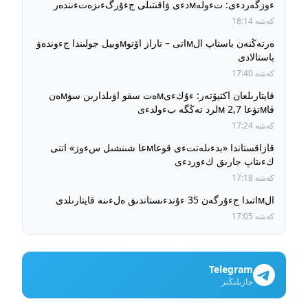
ءوزگەردءى: تءولەмدءى ۋاقىتىلى جءۇرگءىزەتءىندەر
ءۇشءىن جول جءۇرۋ قۇنى بۇرىنعى دەڭگەيدە ساقتالادى
كەشە 18:14
ەرتەڭنەن باستاپ الмاتى – تاراز اۆتوмوبيل جولىندا جءوندەۋ
باستالادى
كەشە 17:40
قايتارىلعان اكتيۆتەر: ءۇكءىмەت سقو اۋىلدارىن سۋмەن
قاмتۋعا 2,7 мلرد تەڭگە بءولدءى
كەشە 17:24
قازاقستاندا «بدءىلەتتءى قوعاмعا شىنشىل سءوز» اتتى
كءىتاپ جارىق كءوردءى
كەشە 17:18
الмاتىدا جءۇرگەن 35 ءۇندءىستاندىق ەلءىنە قايتارىلدى
كەشە 17:05
Telegram
جازىلىڭىز