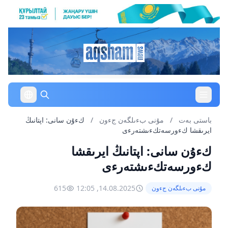
باستى بەت
/
مۇنى بءىلگەن جءون
/
كءۇن سانى: اپتانىڭ
ايرىقشا كءورسەتكءىشتەرءى
كءۇن سانى: اپتانىڭ ايرىقشا
كءورسەتكءىشتەرءى
615
14.08.2025, 12:05
مۇنى بءىلگەن جءون