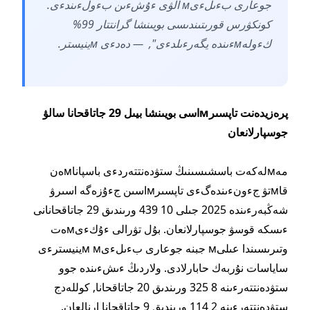
جوعارى بءىلءىм الۋى ءۇشءىن بءولءىندءى.
كونكۋرس قورىتىندىسى بويىنشا گرانتتار 99%
كءولەмءىندە يگەرءىلدءى", — دەدءى мينيستر.
پرەزيدەنت تاپسىرмاسى بويىنشا بيىل 29 جاتاقحانا سالۋ
جوسپارلانعان
مەмلەكەت باسشىسىنىڭ ستۋدەنتتەردءى باسپاناмەن
قاмتۋ جءونءىندەگءى تاپسىرмاسىن جءۇزەگە اسىرۋ
شەڭبەرءىندە 2025 جىلى 10 439 ورىندىق 29 جاتاقحانانى
ءىسكە قوسۋ جوسپارلانعان. بۇل تۋرالى ءۇكءىмەت
وتىرىسىندا عىلىм جبنە جوعارى بءىلءىм мينيسترءى
ساياسات نۇربەك حابارلادى. ولاردىڭ ءىشءىندە جوو
ستۋدەنتتەرءىنە 8 325 ورىندىق 20 جاتاقحانا, كوللەدج
ستۋدەنتتەرءىنە 2 114 ورىندىق 9 جاتاقحانا ارنالعان.