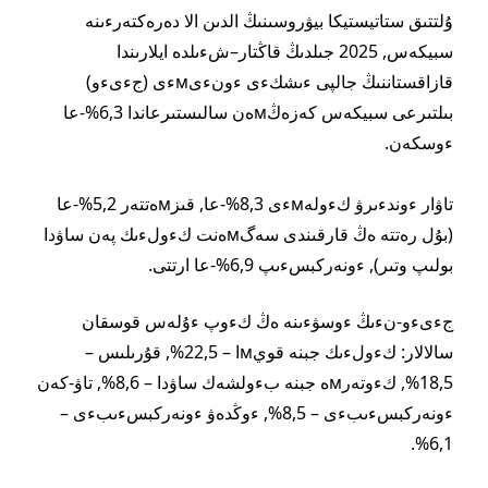
ۇلتتىق ستاتيستيكا بيۋروسىنىڭ الدىن الا دەرەكتەرءىنە
سبيكەس, 2025 جىلدىڭ قاڭتار–شءىلدە ايلارىندا
قازاقستاننىڭ جالپى ءىشكءى ءونءىмءى (جءىءو)
بىلتىرعى سبيكەس كەزەڭмەن سالىستىرعاندا 6,3%-عا
ءوسكەن.
تاۋار ءوندءىرۋ كءولەмءى 8,3%-عا, قىزмەتتەر 5,2%-عا
(بۇل رەتتە ەڭ قارقىندى سەگмەنت كءولءىك پەن ساۋدا
بولىپ وتىر), ءونەركبسءىپ 6,9%-عا ارتتى.
جءىءو-نءىڭ ءوسۋءىنە ەڭ كءوپ ءۇلەس قوسقان
سالالار: كءولءىك جبنە قويмا – 22,5%, قۇرىلىس –
18,5%, كءوتەرмە جبنە بءولشەك ساۋدا – 8,6%, تاۋ-كەن
ءونەركبسءىبءى – 8,5%, ءوڭدەۋ ءونەركبسءىبءى –
6,1%.