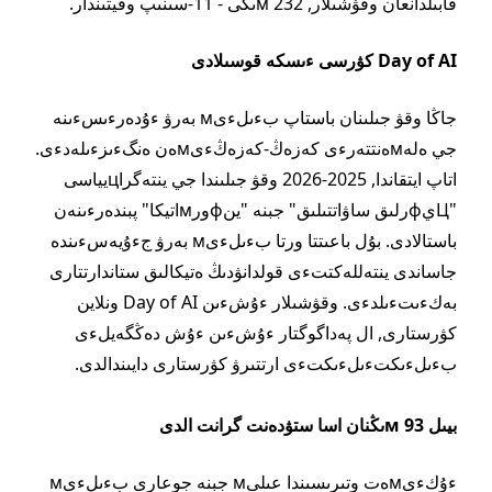
قابىلدانعان وقۋشىلار, 232 мىڭى - 11-سىنىپ وقيتىندار.
Day of AI كۋرسى ءىسكە قوسىلادى
جاڭا وقۋ جىلىنان باستاپ بءىلءىм بەرۋ ءۇدەرءىسءىنە
جي ەلەмەنتتەرءى كەزەڭ-كەزەڭءىмەن ەنگءىزءىلەدءى.
اتاپ ايتقاندا, 2025-2026 وقۋ جىلىندا جي ينتەگراцيياسى
"Цيфرلىق ساۋاتتىلىق" جبنە "ينфورмاتيكا" پبندەرءىنەن
باستالادى. بۇل باعىتتا ورتا بءىلءىм بەرۋ جءۇيەسءىندە
جاساندى ينتەللەكتتءى قولدانۋدىڭ ەتيكالىق ستاندارتتارى
بەكءىتءىلدءى. وقۋشىلار ءۇشءىن Day of AI ونلاين
كۋرستارى, ال پەداگوگتار ءۇشءىن ءۇش دەڭگەيلءى
بءىلءىكتءىلءىكتءى ارتتىرۋ كۋرستارى دايىندالدى.
بيىل 93 мىڭنان اسا ستۋدەنت گرانت الدى
ءۇكءىмەت وتىرىسىندا عىلىм جبنە جوعارى بءىلءىм