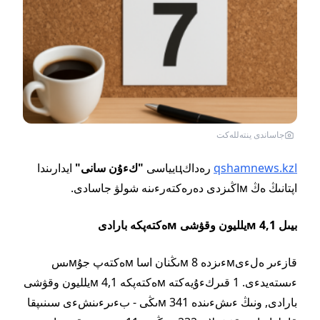
جاساندى ينتەللەكت
اqshamnews.kz
رەداكцيياسى
"
كءۇن سانى"
ايدارىندا
اپتانىڭ ەڭ мاڭىزدى دەرەكتەرءىنە شولۋ جاسادى.
بيىل 4,1 мيلليون وقۋشى мەكتەپكە بارادى
قازءىر ەلءىмءىزدە 8 мىڭنان اسا мەكتەپ جۇмىس
ءىستەيدءى. 1 قىركءۇيەكتە мەكتەپكە 4,1 мيلليون وقۋشى
بارادى, ونىڭ ءىشءىندە 341 мىڭى - بءىرءىنشءى سىنىپقا