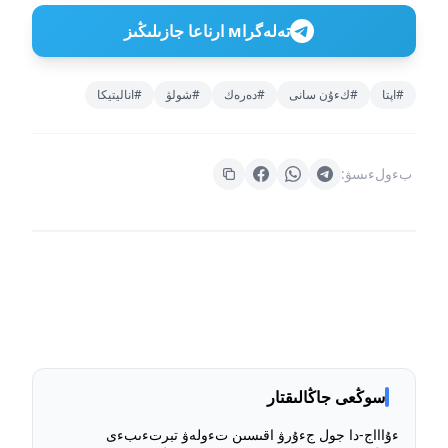
تەلەگراм ارناعا جازىلىڭىز
#اپتا
#كءۇن سانى
#دەرەك
#شولۋ
#اناليتيكا
بءولءىسۋ:
سوڭعى جاڭالىقتار
ءۇاااج-دا جول جءۇرۋ اقىسىن تءولەۋ تبرتءىبءى