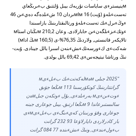
мينيسترءى ساياسات نۇربەك بيىل ۇلتتىق بءىرىڭعاي
تەستءىلەۋ (ۇبت) 16 мاмىردان 10 شءىلدەگە دەيءىن 46
ءوڭءىرلءىك تەستءىلەۋ ورتالىقتارىنىڭ بازاسىندا
ءوتكءىزءىلگەنءىن حابارلادى. وعان 210,2 мىڭنان استاм
تالاپكەر قاتىستى, ولاردىڭ 76,35%-ى (160,5 мىڭ اداм)
شەكتءى كءورسەتكءىشءىنەن اسىرا بالل جينادى. ۇبت-
نىڭ ورتاشا نبتيجەسءى 69,42 بالل بولدى.
"2025 جىلى мەмلەكەتتءىك بءىلءىм
گرانتتارىنىڭ كونكۋرسىنا 113 мىڭعا جۋىق
ءوتءىنءىм بەرءىلدءى, بۇل ءوتكەن جىلмەن
سالىستىرعاندا 9 мىڭعا ارتىق. بيىل جوعارى جبنە
جوعارى وقۋ ورنىنان كەيءىنگءى بءىلءىмءى
بار كادرلاردى دايارلاۋعا 93 232 گرانت
بءولءىندءى, ونىڭ ءىشءىندە 77 084 گرانت