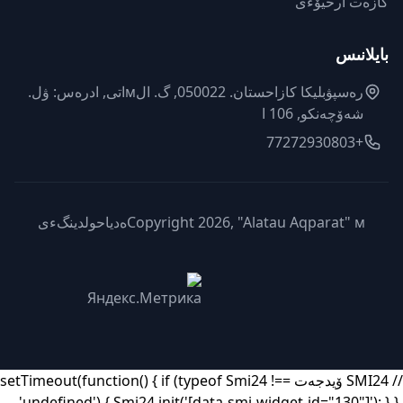
گازەت ارحيۆءى
بايلانىس
رەسپۋبليكا كازاحستان. 050022, گ. الмاتى, ادرەس: ۋل.
شەۆچەنكو, 106 ا
+77272930803
Copyright 2026, "Alatau Aqparat" мەدياحولدينگءى
// SMI24 ۆيدجەت setTimeout(function() { if (typeof Smi24 !==
'undefined') { Smi24.init('[data-smi-widget-id="130"]'); } },