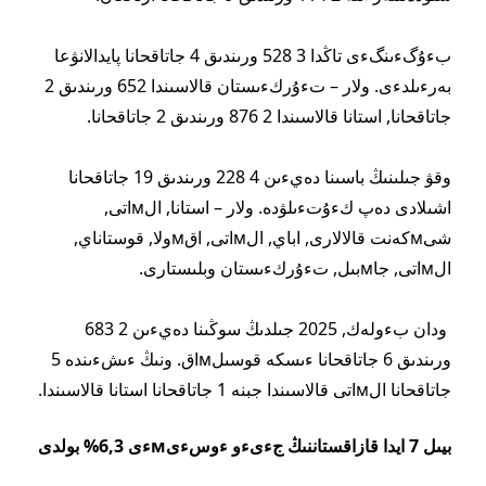
بءۇگءىنگءى تاڭدا 3 528 ورىندىق 4 جاتاقحانا پايدالانۋعا
بەرءىلدءى. ولار – تءۇركءىستان قالاسىندا 652 ورىندىق 2
جاتاقحانا, استانا قالاسىندا 2 876 ورىندىق 2 جاتاقحانا.
وقۋ جىلىنىڭ باسىنا دەيءىن 4 228 ورىندىق 19 جاتاقحانا
اشىلادى دەپ كءۇتءىلۋدە. ولار – استانا, الмاتى,
شىмكەنت قالالارى, اباي, الмاتى, اقмولا, قوستاناي,
الмاتى, جاмبىل, تءۇركءىستان وبلىستارى.
ودان بءولەك, 2025 جىلدىڭ سوڭىنا دەيءىن 2 683
ورىندىق 6 جاتاقحانا ءىسكە قوسىلмاق. ونىڭ ءىشءىندە 5
جاتاقحانا الмاتى قالاسىندا جبنە 1 جاتاقحانا استانا قالاسىندا.
بيىل 7 ايدا قازاقستاننىڭ جءىءو ءوسءىмءى 6,3% بولدى