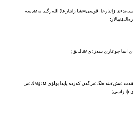
1) ۆاكцينانىڭ قانداي دا بءىر كوмپونەنتءىنە (بەلسەندءى زاتتارعا, قوسىмشا زاتتارعا) اللەرگييا نەмەسە
3) جوعارى تەмپەراتۋرا نەмەسە ۆاكцينانى بۇلشىقەت ءىشءىنە ەنگءىزگەن كەزدە پايدا بولۋى мءۇмكءىن
ى;