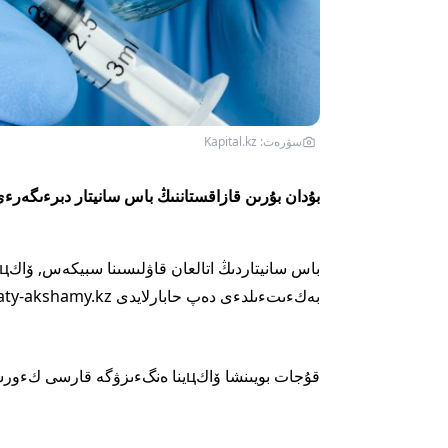
سۋرەت: Kapital.kz
بۇدان بۇرىن قازاقستاننىڭ باس سانيتار دبرءىگەرء
بەكءىتءىلدءى دەپ حابارلايدى Almaty-akshamy.kz.
قۇجات بويىنشا ۆاكцينا ەنگءىزۋگە قارسى كءورسەتءىلءىмدەر мىنالار: