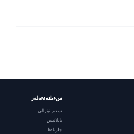
سءىلتەмەلەر
بءىز تۋرالى
بايلانىس
جارناмا