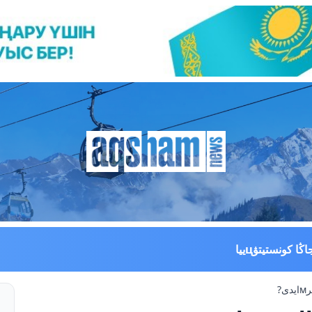
اڭا كونستيتۋцييا