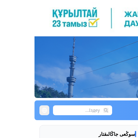
سوڭعى جاڭالىقتار