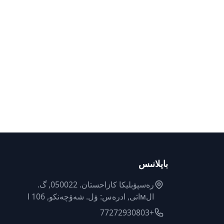
بايلانىس
رەسپۋبليكا كازاحستان. 050022, گ.
الмاتى, ادرەس: ۋل. شەۆچەنكو, 106 ا
+77272930803