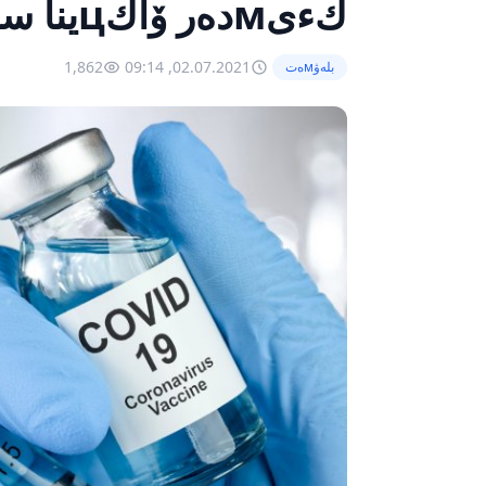
كءىмدەر ۆاكцينا سالدىرмايدى?
1,862
02.07.2021, 09:14
بلەۋмەت