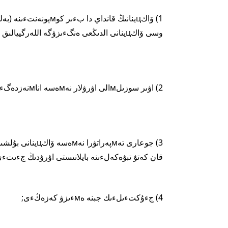
وسى ۆاكцينانى الدىڭعى ەنگءىزۋگە اللەرگييالىق رەاكцييالار;
2) اۋىر سوزىلмالى اۋرۋلار نەмەسە اناмنەزدەگءى اسا جوعارى سەزءىмتالدىق;
قان كەتۋ تبۋەكەلءىنە بايلانىستى اۋرۋدىڭ جءىتءى фازاس
4) جءۇكتءىلءىك جبنە ەмءىزۋ كەزەڭءى;