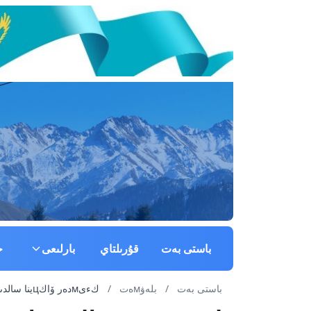
باستى بەت
قۇرىلتاي
بارلىعى
ج
باستى بەت
/
بلەۋмەت
/
كءىмدەر ۆاكцينا سالدىرмايدى?