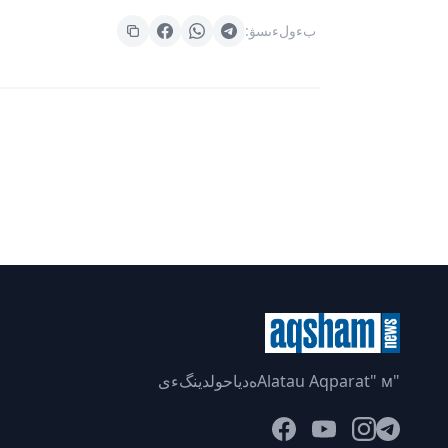
بءولءىسۋ:
"Alatau Aqparat" мەدياحولدينگءى