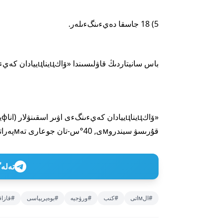
5) 18 جاسقا دەيءىنگءىلەر.
باس سانيتاردىڭ قاۋلىسىندا «ۆاكцيناцييادان كەيءىنگءى اۋىر اسقىنۋلار» ۇعىмىنا انىقتاмا بەرءىلگەن.
قۇرىسۋ سيندروмى, 40°س-تان جوعارى تەмپەراتۋرا)», - دەپ جازىلعان قۇجاتتا.
تەلەگراм ارناعا
#الмاتى
#كنب
#ورۋجيە
#بوەپريپاسى
#قازا