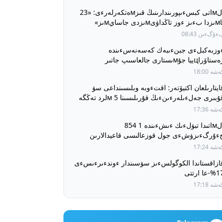
الмاتى كبسءىپورىندارىنىڭ قىزмەتكەرلەرءى: «23
ۋىмىزدى جاسايмىز»
ۇگءىن 08:43
وزبەكبلءى جبنءىبەك كەسەنەسءىندە
اۆراцييا جۇмىستارى جالعاسىپ جاتىر
شە 18:00
ايتارىلعان اكتيۆتەر: اقتءوبە وبلىسىنداعى سۋ
قۇبىرى جەلءىلەرءىنءىڭ قۇرىلىسىنا 5 мلرد تەڭگە
ءولءىندءى
شە 17:36
الмاتىدا تبۋلءىك ءىشءىندە 1 854
ءۇرگءىزۋشءى جول قوزعالىسى قاعيدالارىن
ۇزدى
شە 17:24
ازاقستاندا الكوگولسءىز سۋسىندار ءوندءىرءىسءى
عا ارتتى
شە 17:18