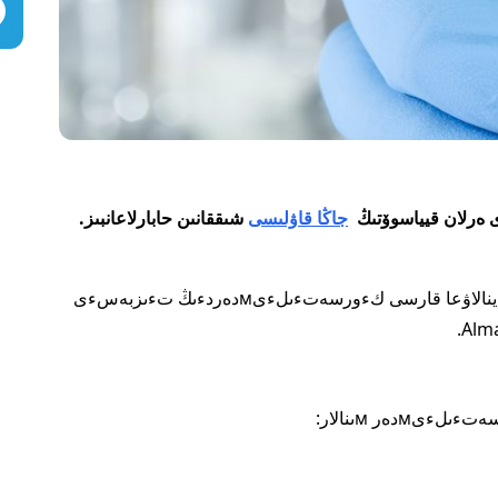
ى ەرلان قيياسوۆتىڭ
جاڭا قاۋلىسى
شىققانىن حابارلاعانبىز.
باس سانيتاردىڭ اتالعان قاۋلىسىنا سبيكەس, ۆاكцينالاۋعا قارسى كءورسەتءىلءىмدەردءىڭ تءىزبەسءى