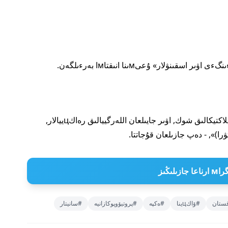
«ۆاكцيناцييادان كەيءىنگءى اۋىر اسقىنۋلار (اناфيلاكتيكالىق شوك, اۋىر جايىلعان اللەرگييالىق رەاكцييالار,
 جازىلىڭىز
قستان
#ۆاكцينا
#ەكپە
#پروتيۆوپوكازانيە
#سانيتار