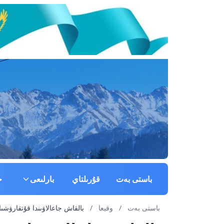
باستى بەت
قۇرىلتاي
بارلىعى
ج
باستى بەت
/
وقيعا
/
بالقاش جاعالاۋىندا قۇتقارۋشىلار با