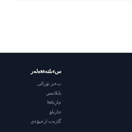
سءىلتەмەلەر
بءىز تۋرالى
بايلانىس
جارناмا
جازىلۋ
گازەت ارحيۆءى