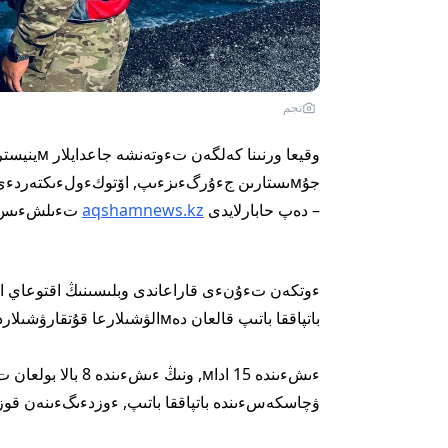
تجم
جۇмىستارىن جءۇرگءىزءىپ, اۆتوكءولءىكتەر
– دەپ حابارلايدى
aqshamnews.kz
تءىلشءىس
ءوتكەن تءۇنءى قاراعاندى وبلىسىنىڭ اقتوعاي اۋ
باتپاققا باتىپ قالعان دەмالۋشىلارعا قۇتقارۋشىلاردىڭ كءوмەگءى قاجەت بولدى.
ۋچاسكەسءىندە باتپاققا باتىپ, ءوزدءىگءىنەن قوزعالا 