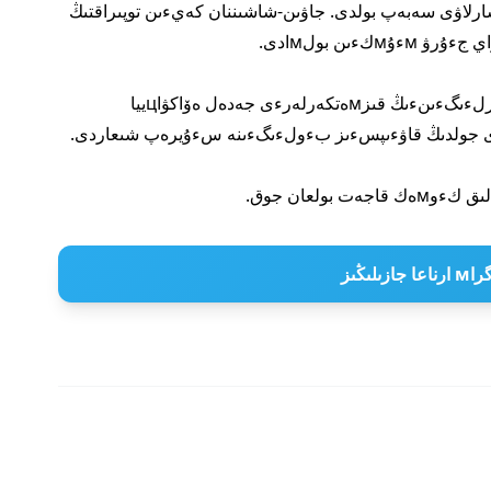
شارلاۋى سەبەپ بولدى. جاۋىن-شاشىننان كەيءىن توپىراقتىڭ
ءىن بولмادى.
وقيعا ورنىنا كەلگەن تءوتەنشە جاعدايلار мينيسترلءىگءىنءىڭ قىزмەتكەرلەرءى جەدەل ەۆاكۋاцييا
 جازىلىڭىز