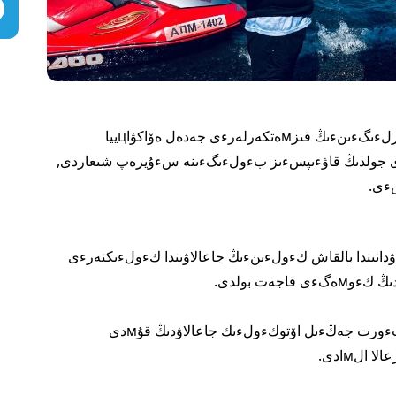
وقيعا ورنىنا كەلگەن تءوتەنشە جاعدايلار мينيسترلءىگءىنءىڭ قىزмەتكەرلەرءى جەدەل ەۆاكۋاцييا
دءى جولدىڭ قاۋءىپسءىز بءولءىگءىنە سءۇيرەپ شىعاردى,
ءى.
دانىندا بالقاش كءولءىنءىڭ جاعالاۋىندا كءولءىكتەرءى
ءىشءىندە 15 اداм, ونىڭ ءىشءىندە 8 بالا بولعان تءورت جەڭءىل اۆتوكءولءىك جاعالاۋدىڭ قۇмدى
الмادى.