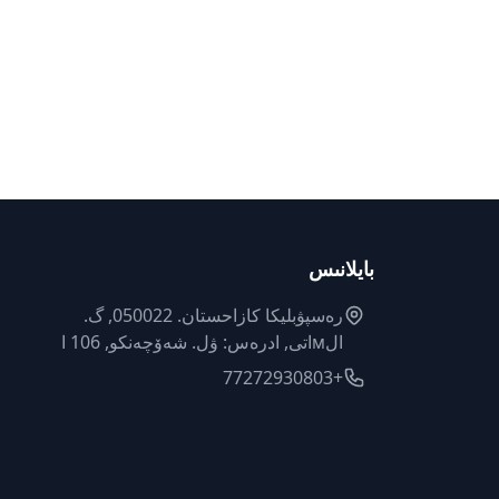
بايلانىس
رەسپۋبليكا كازاحستان. 050022, گ.
الмاتى, ادرەس: ۋل. شەۆچەنكو, 106 ا
+77272930803