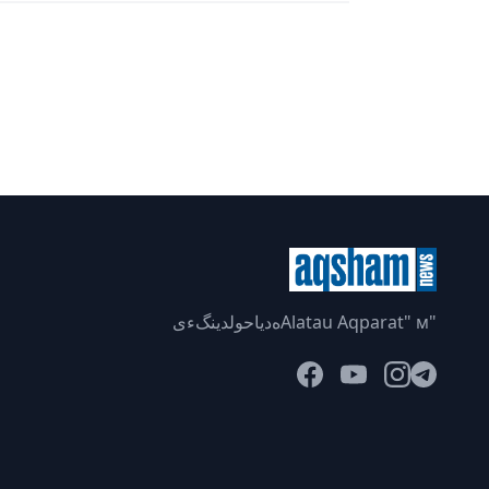
"Alatau Aqparat" мەدياحولدينگءى