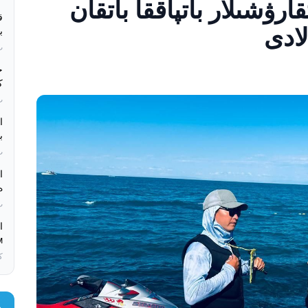
ارۋشىلار باتپاققا باتقان
ب
بء
ب
بء
بو
بء
ە
بء
мەرەكەلءىك
كە