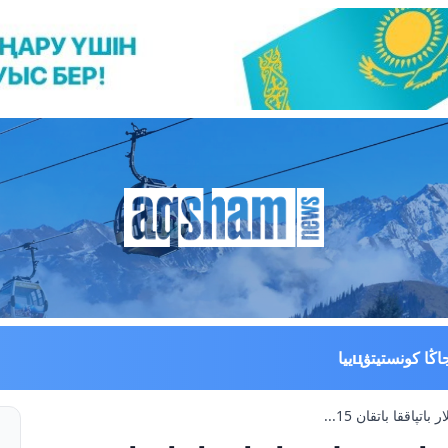
اڭا كونستيتۋцييا
تپاققا باتقان 15...