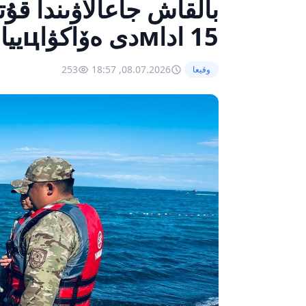
بالقاش جاعالاۋىندا قۇتق
15 اداмدى ەۆاكۋاцييالادى
253
08.07.2026, 18:57
وقيعا