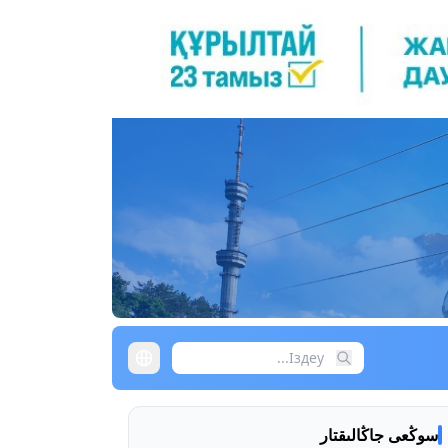
سوڭعى جاڭالىقتار