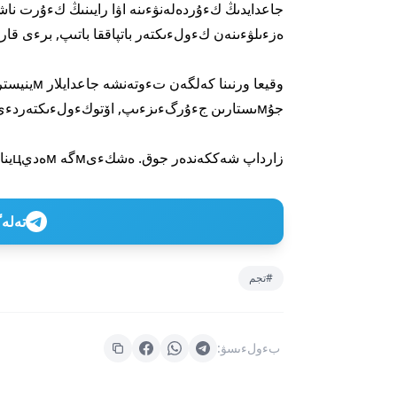
جاعدايدىڭ كءۇردەلەنۋءىنە اۋا رايىنىڭ كءۇرت نا
ەزءىلۋءىنەن كءولءىكتەر باتپاققا باتىپ, برءى قاراي جءۇرۋ мءۇмك
جۇмىستارىن جءۇرگءىزءىپ, اۆتوكءولءىكتەردءى جولدىڭ قاۋءىپسءىز بءولءىگءىنە سءۇيرەپ شىعاردى.
زارداپ شەككەندەر جوق. ەشكءىмگە мەديцينالىق كءوмەك قاجەت بولعان جوق.
تەلەگراм ارناعا
#تجم
بءولءىسۋ: