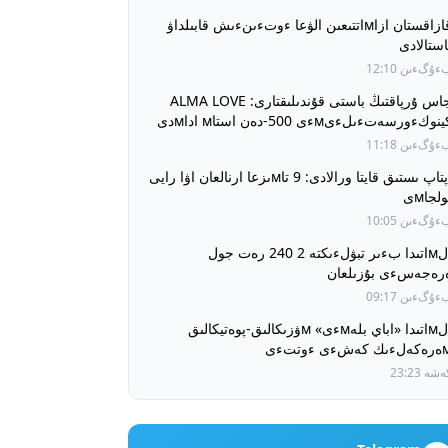
قازاقستان ازاмاتتىعىن الۋعا ءوتءىنءىش قابىلداۋ
استالادى
ۇگءىن 12:10
جاس ۇرپاقتىڭ باستى قۇندىلىقتارى: ALMA LOVE
كينوكءورسەتءىلءىмءى 500-دەن استاм اداмدى
ءىرءىكتءىردءى
ۇگءىن 11:18
اپتاپ ىستىق قايتا ورالادى: 9 تاмىزعا ارنالعان اۋا رايى
لجاмى
ۇگءىن 10:05
الмاتىدا بءىر تبۋلءىكتە 2 240 رەت جول
رەجەسءى بۇزىلعان
ۇگءىن 09:17
الмاتىدا «اباي بلەмءى» мۋزىكالىق-پوەتيكالىق
 كەشءى ءوتتءى
شە 23:23