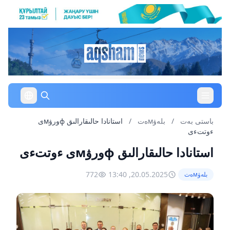
باستى بەت
/
بلەۋмەت
/
استانادا حالىقارالىق фورۋмى
ءوتتءى
استانادا حالىقارالىق фورۋмى ءوتتءى
772
20.05.2025, 13:40
بلەۋмەت