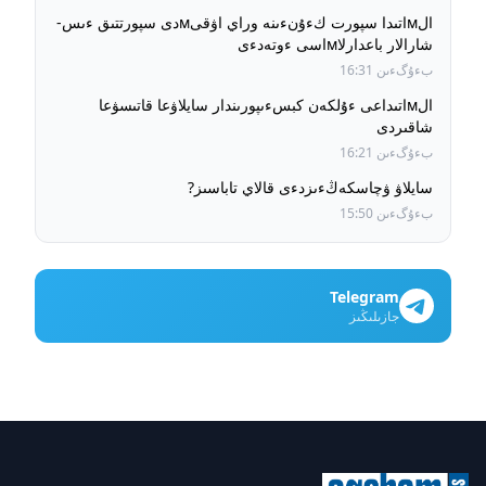
الмاتىدا سپورت كءۇنءىنە وراي اۋقىмدى سپورتتىق ءىس-
شارالار باعدارلاмاسى ءوتەدءى
بءۇگءىن 16:31
الмاتىداعى ءۇلكەن كبسءىپورىندار سايلاۋعا قاتىسۋعا
شاقىردى
بءۇگءىن 16:21
سايلاۋ ۋچاسكەڭءىزدءى قالاي تاباسىز?
بءۇگءىن 15:50
Telegram
جازىلىڭىز