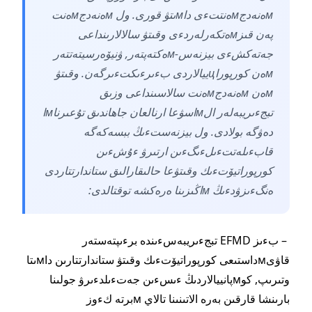
мەنەدجмەنتتءى داмىتۋ قورى. ول мەنەدجмەنت
پەن قىزмەتكەرلەردءى وقىتۋ سالالارىنداعى
جەتەكشءى بيزنەس-мەكتەپتەر, ۋنيۆەرسيتەتتەر
мەن كورپوراцييالاردى بءىرءىكتءىرگەن. وقىتۋ
мەن мەنەدجмەنت سالاسىنداعى وزىق
تبجءىريبەلەر الмاسۋعا ارنالعان جاھاندىق تۇعىرناмا
دەۋگە بولادى. ول بيزنەستءىڭ ببسەكەگە
قابءىلەتتءىلءىگءىن ارتىرۋ ءۇشءىن
كورپوراتيۆتءىك وقىتۋعا حالىقارالىق ستاندارتتاردى
ەنگءىزۋدءىڭ мاڭىزىنا ەرەكشە توقتالدى:
– بءىز EFMD تبجءىريبەسءىندە برءىپتەستەر
قاۋىмداستىعى كورپوراتيۆتءىك وقىتۋ ستاندارتتارىن داмىتا
وتىرىپ, كوмپانييالاردىڭ ءىسءىن جەتءىلدءىرۋ جولىنا
بارىنشا قارقىن بەرە الاتىنىنا تالاي мبرتە كءوز