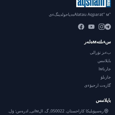
"Alatau Aqparat" мەدياحولدينگءى
سءىلتەмەلەر
بءىز تۋرالى
بايلانىس
جارناмا
جازىلۋ
گازەت ارحيۆءى
بايلانىس
رەسپۋبليكا كازاحستان. 050022, گ. الмاتى, ادرەس: ۋل.