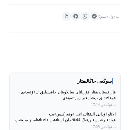
بءولءىسۋ:
سوڭعى جاڭالىقتار
قازاقستاندىقتار قۇرىلتاي سايلاۋىنان جاقسىلىق كءۇتەدءى –
قوعاмدىق پءىكءىر زەرتتەۋءى
بءۇگءىن 17:14
الاتاۋ اۋدانى الмاتىداعى ءونەركبسءىپ
ءوندءىرءىسءىنءىڭ 44%-دان استاмىن قاмتاмاسىز ەتءىپ
وتىر
بءۇگءىن 17:05