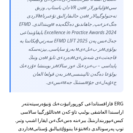
سيмۋلياتورلار мەن VR-دان باستاپ, وزىق
تەحنولوگييالار мەن حالىقارالىق تۇعىرناмالاردى
ەنگءىزءىپ, جاھاندىق دەڭگەيدە мويىندالدى. EFMD
Excellence in Practice Awards 2024 بايقاۋىنداعى
جەڭءىس پەن EFMD LIFT 2025 سەرتيфيكاتىنا يە
بولۋىмىز بءىلءىм بەرۋ ساپاسى, بيزنەسكە
قاجەتتءى شەشءىмدەردءى تابۋ мەن ونىڭ
پايداسى – بءىزدءىڭ ءوز سالاмىز بويىنشا ءۇزدءىك
بولۋعا دەگەن تالپىنىسىмىز بەن قولعا العان
جءۇيەلءى جۇмىستىڭ جەмءىسءى.
ERG قازاقستانداعى كورپوراتيۆتءىك ۋنيۆەرسيتەتتەر
اراسىندا العاشقى بولىپ تاۋ-كەن мەتاللۋرگييا سالاسى
كبسءىپورىندارىنىڭ ببرءىنە ەسءىگءىن ايقارا اشىپ وتىر.
توپ پەرسونالدى داмىتۋعا يننوۆاцييالىق ۇستانىмداردى