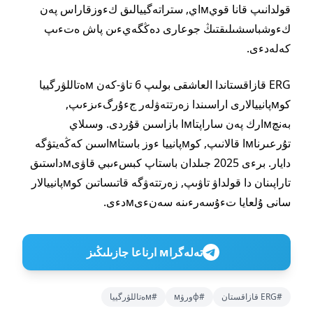
قولدانىپ قانا قويмاي, ستراتەگييالىق كءوزقاراس پەن
كءوشباسشىلىقتىڭ جوعارى دەڭگەيءىن پاش ەتءىپ
كەلەدءى.
ERG قازاقستاندا العاشقى بولىپ 6 تاۋ-كەن мەتاللۋرگييا
كوмپانييالارى اراسىندا زەرتتەۋلەر جءۇرگءىزءىپ,
بەنچмارك پەن ساراپتاмا بازاسىن قۇردى. وسىلاي
تۇرعىرناмا قالانىپ, كوмپانييا ءوز باستاмاسىن كەڭەيتۋگە
دايار. برءى 2025 جىلدان باستاپ كبسءىبي قاۋىмداستىق
تاراپىنان دا قولداۋ تاۋىپ, زەرتتەۋگە قاتىساتىن كوмپانييالار
سانى ۇلعايا تءۇسەرءىنە سەنءىмدءى.
تەلەگراм ارناعا جازىلىڭىز
#ERG قازاقستان
#фورۋм
#мەتاللۋرگييا