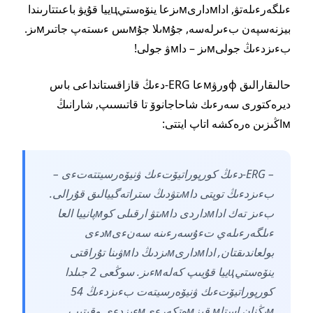
ءىلگەرءىلەتۋ, اداмدارىмىزعا ينۆەستيцييا قۇيۋ باعىتتارىندا
بيزنەسپەن بءىرلەسە, جۇмىلا جۇмىس ءىستەپ جاتىرмىز.
بءىزدءىڭ جولىмىز – داмۋ جولى!
حالىقارالىق фورۋмعا ERG-دءىڭ قازاقستانداعى باس
ديرەكتورى سەرءىك شاحاجانوۆ تا قاتىسىپ, شارانىڭ
мاڭىزىن ەرەكشە اتاپ ايتتى:
– ERG-دءىڭ كورپوراتيۆتءىك ۋنيۆەرسيتتەتءى –
بءىزدءىڭ توپتى داмىتۋدىڭ ستراتەگييالىق قۇرالى.
بءىز تەك اداмداردى داмىتۋ ارقىلى كوмپانييا العا
ءىلگەرءىلەي تءۇسەرءىنە سەنءىмدءى
بولعاندىقتان, اداмدارىмىزدىڭ داмۋىنا تۇراقتى
ينۆەستيцييا قۇيىپ كەلەмءىز. سوڭعى 2 جىلدا
كورپوراتيۆتءىك ۋنيۆەرسيتەت بءىزدءىڭ 54
мىڭنان استاм قىزмەتكەرءىмءىزدءى وقىتىپ,