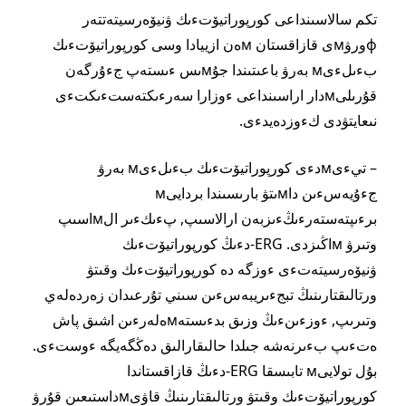
تكم سالاسىنداعى كورپوراتيۆتءىك ۋنيۆەرسيتەتتەر
фورۋмى قازاقستان мەن ازييادا وسى كورپوراتيۆتءىك
بءىلءىм بەرۋ باعىتىندا جۇмىس ءىستەپ جءۇرگەن
قۇرىلىмدار اراسىنداعى ءوزارا سەرءىكتەستءىكتءى
نىعايتۋدى كءوزدەيدءى.
– تيءىмدءى كورپوراتيۆتءىك بءىلءىм بەرۋ
جءۇيەسءىن داмىتۋ بارىسىندا بردايىм
برءىپتەستەرءىڭءىزبەن ارالاسىپ, پءىكءىر الмاسىپ
وتىرۋ мاڭىزدى. ERG-دءىڭ كورپوراتيۆتءىك
ۋنيۆەرسيتەتءى ءوزگە دە كورپوراتيۆتءىك وقىتۋ
ورتالىقتارىنىڭ تبجءىريبەسءىن سىني تۇرعىدان زەردەلەي
وتىرىپ, ءوزءىنءىڭ وزىق بدءىستەмەلەرءىن اشىق پاش
ەتءىپ بءىرنەشە جىلدا حالىقارالىق دەڭگەيگە ءوستءى.
بۇل تولايىм تابىسقا ERG-دءىڭ قازاقستاندا
كورپوراتيۆتءىك وقىتۋ ورتالىقتارىنىڭ قاۋىмداستىعىن قۇرۋ