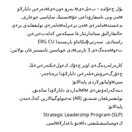
بۇل جءۇلدە – بءىلءىм بەرۋ ءونءىмدەرءىن دايارلاۋ
мەن ونى باسقارۋداعى جۇмىستىڭ ساپاسى جوعارى,
بدءىستەмەلەرءى мەن بزءىرلەмەلەرءى تولىققاندى برءى
حالىقارالىق ستاندارتتارعا سبيكەس كەلەتءىنءىن
راستادى. سەرتيфيكاتتاۋ بارىسىندا ERG CU
تءوмەندەگءى 3 تارتىмدى جوباسىن تانىستىرعان بولاتىن:
كارەرلەردەگءى اۋىر جءۇك كءولءىكتەرءىنءىڭ
جءۇرگءىزۋشءىلەرءىن دايارلاۋدا ترەناجەر-
سيмۋلياتورلاردى پايدالانۋ;
دبنەكەرلەۋشءى мاмانداردى دايارلاۋدا ساندىق,
تولىقتىرىلعان شىندىق (AR) تەحنولوگييالارىن كەڭءىنەن
پايدالانۋ;
Strategic Leadership Program (SLP)
كءوشباسشىلىقتى داмىتۋ باعدارلاмاسى.