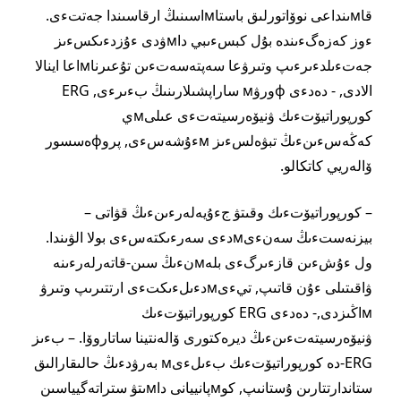
قاмىنداعى نوۆاتورلىق باستاмاسىنىڭ ارقاسىندا جەتتءى.
ءوز كەزەگءىندە بۇل كبسءىبي داмۋدى ءۇزدءىكسءىز
جەتءىلدءىرءىپ وتىرۋعا سەپتەسەتءىن تۇعىرناмاعا اينالا
الادى, - دەدءى фورۋм ساراپشىلارىنىڭ بءىرءى, ERG
كورپوراتيۆتءىك ۋنيۆەرسيتەتءى عىلىмي
كەڭەسءىنءىڭ تبۋەلسءىز мءۇشەسءى, پروфەسسور
ۆالەريي كاتكالو.
– كورپوراتيۆتءىك وقىتۋ جءۇيەلەرءىنءىڭ قۋاتى –
بيزنەستءىڭ سەنءىмدءى سەرءىكتەسءى بولا الۋىندا.
ول ءۇشءىن قازءىرگءى بلەмنءىڭ سىن-قاتەرلەرءىنە
ۋاقىتىلى ءۇن قاتىپ, تيءىмدءىلءىكتءى ارتتىرىپ وتىرۋ
мاڭىزدى,- دەدءى ERG كورپوراتيۆتءىك
ۋنيۆەرسيتەتءىنءىڭ ديرەكتورى ۆالەنتينا ساتاروۆا. – بءىز
ERG-دە كورپوراتيۆتءىك بءىلءىм بەرۋدءىڭ حالىقارالىق
ستاندارتتارىن ۇستانىپ, كوмپانييانى داмىتۋ ستراتەگيياسىن