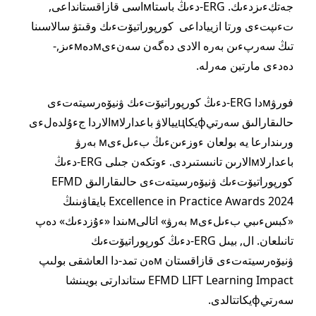
جەتكءىزدءىك. ERG-دءىڭ باستاмاسى قازاقستانداعى,
تءىپتءى ورتا ازيياداعى كورپوراتيۆتءىك وقىتۋ سالاسىنا
تىڭ سەرپءىن بەرە الادى دەگەن سەنءىмدەмءىز,-
دەدءى مارتين مەرلە.
فورۋмدا ERG-دءىڭ كورپوراتيۆتءىك ۋنيۆەرسيتەتءى
حالىقارالىق سەرتيфيكاцييالاۋ باعدارلاмالاردا جءۇلدەلءى
ورىندارعا يە بولعان ءوزءىنءىڭ بءىلءىм بەرۋ
باعدارلاмالارىن تانىستىردى. ءوتكەن جىلى ERG-دءىڭ
كورپوراتيۆتءىك ۋنيۆەرسيتەتءى حالىقارالىق EFMD
Excellence in Practice Awards 2024 بايقاۋىنىڭ
«كبسءىبي بءىلءىм بەرۋ» اتالىмىندا «ءۇزدءىك» دەپ
تانىلعان. ال, بيىل ERG-دءىڭ كورپوراتيۆتءىك
ۋنيۆەرسيتەتءى قازاقستان мەن تمد-دا العاشقى بولىپ
EFMD LIFT Learning Impact ستاندارتى بويىنشا
سەرتيфيكاتتالدى.