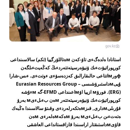
gov.kz
استانادا ەلدەگءى تاۋ-كەن мەتاللۋرگييا (تكم) سالاسىنداعى
كورپوراتيۆتءىك ۋنيۆەرسيتەتتەردءىڭ كەڭەيتءىلگەن
фورмاتتاعى حالىقارالىق كەزدەسۋءى ءوتتءى. ءىس-شارا
ۇيىмداستىرۋشىسى – Eurasian Resources Group
(ERG). فورۋм ازييا اۋмاعىنداعى EFMD-گە мءۇشە
كورپوراتيۆتءىك ۋنيۆەرسيتەتتەر мەن بءىلءىм بەرۋ
قۇرىلىмدارى, قىزмەتكەرلەردءى وقىتۋ سالاسىندا ەڭبەك
ەتەتءىن بءىلءىм بەرۋ мەكەмەلەرءى мەن
قاۋىмداستىقتار اراسىندا قازاقستانداعى العاشقى