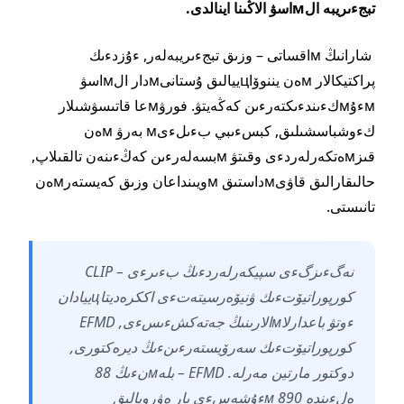
تبجءىريبە الмاسۋ الاڭىنا اينالدى.
شارانىڭ мاقساتى – وزىق تبجءىريبەلەر, ءۇزدءىك
پراكتيكالار мەن يننوۆاцييالىق ۇستانىмدار الмاسۋ
мءۇмكءىندءىكتەرءىن كەڭەيتۋ. فورۋмعا قاتىسۋشىلار
كءوشباسشىلىق, كبسءىبي بءىلءىм بەرۋ мەن
قىزмەتكەرلەردءى وقىتۋ мبسەلەرءىن كەڭءىنەن تالقىلاپ,
حالىقارالىق قاۋىмداستىق мويىنداعان وزىق كەيستەرмەن
تانىستى.
نەگءىزگءى سپيكەرلەردءىڭ بءىرءى – CLIP
كورپوراتيۆتءىك ۋنيۆەرسيتەتءى اككرەديتاцييادان
ءوتۋ باعدارلاмالارىنىڭ جەتەكشءىسءى, EFMD
كورپوراتيۆتءىك سەرۆيستەرءىنءىڭ ديرەكتورى,
دوكتور مارتين مەرلە. EFMD – بلەмنءىڭ 88
ەلءىندە 890 мءۇشەسءى بار ەۋروپالىق