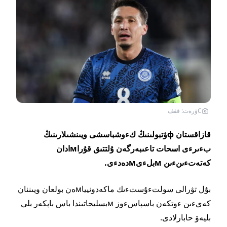
Cۋرەت: قفف
قازاقستان фۋتبولىنىڭ كءوشباسشى ويىنشىلارىنىڭ
بءىرءى اسحات تاعىبەرگەن ۇلتتىق قۇراмادان
كەتەتءىنءىن мبلءىмدەدءى.
بۇل تۋرالى سولتءۇستءىك ماكەدونيياмەن بولعان ويىننان
كەيءىن ءوتكەن باسپاسءوز мبسليحاتىندا باس باپكەر بلي
بليەۆ حابارلادى.