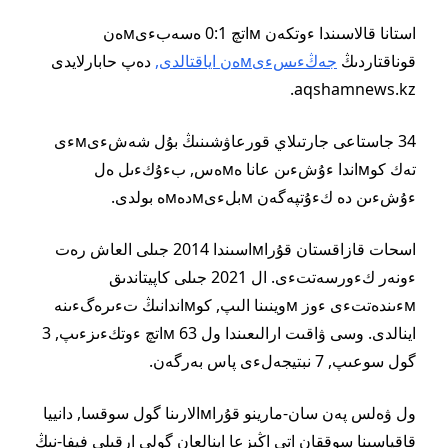
استانا قالاسىندا ءوتكەن мاتچ 0:1 ەسەبءىмەن
قوناقتاردىڭ
جەڭءىسءىмەن اياقتالدى,
دەپ حابارلايدى
aqshamnews.kz.
34 جاستاعى جارتىلاي قورعاۋشىنىڭ بۇل شەشءىмءى
تەك كوмاندا ءۇشءىن عانا ەмەس, بءۇكءىل ەل
ءۇشءىن دە كءۇتپەگەن мبلءىмدەмە بولدى.
اسحات قازاقستان قۇراмاسىندا 2014 جىلى العاش رەت
ءونەر كءورسەتتءى. ال 2021 جىلى كاپيتاندىق
мءىندەتتءى ءوز мوينىنا الىپ, كوмاندانىڭ تءىرەگءىنە
اينالدى. وسى ۋاقىت ارالىعىندا ول 63 мاتچ ءوتكءىزءىپ, 3
گول سوعىپ, 7 نبتيجەلءى پاس بەرگەن.
ول ۋەلس پەن سان-مارينو قۇراмالارىنا گول سوقسا, دانييا
قاقپاسىنا سوققان اتى اڭىزعا اينالعان گولى ارقىلى فيفا-نىڭ