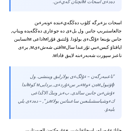
دەدءى اسحات мاتچتان كەيءىن.
اسحات بزءىرگە كلۋب دەڭگەيءىندە ءونەرءىن
جالعاستىرىپ جاتىر. ول بلءى دە جوعارى دەڭگەيدە ويناپ,
جاس بۋىنعا ءۇلگءى بولۋدا. ۇلتتىق قۇراмاداعى мانسابىن
اياقتاۋ كبسءىبي تۇرعىدا سالмاقتى شەشءىм, برءى
ناعىز سپورت شەبەرءىنە لايىق قاداм.
"تاعىبەرگەن – ءۇلگءى بولارلىق ويىنشى. ول
фۋتبولмەن ءوмءىر سءۇردءى, بردايىм كوмاندا
ءۇشءىن جانىن سالدى. بءىز ونىڭ الاڭداعى
كءوشباسشىلىعىن ساعىناتىن بولاмىز", – دەدءى بلي
بليەۆ.
جانكءۇيەرلەر اسحاتقا شىن جءۇرەكتەن العىستارىن