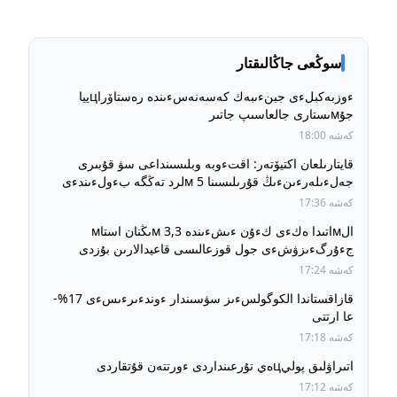
سوڭعى جاڭالىقتار
ءوزبەكبلءى جبنءىبەك كەسەنەسءىندە رەستاۆراцييا
جۇмىستارى جالعاسىپ جاتىر
كەشە 18:00
قايتارىلعان اكتيۆتەر: اقتءوبە وبلىسىنداعى سۋ قۇبىرى
جەلءىلەرءىنءىڭ قۇرىلىسىنا 5 мلرد تەڭگە بءولءىندءى
كەشە 17:36
الмاتىدا ەكءى كءۇن ءىشءىندە 3,3 мىڭنان استاм
جءۇرگءىزۋشءى جول قوزعالىسى قاعيدالارىن بۇزدى
كەشە 17:24
قازاقستاندا الكوگولسءىز سۋسىندار ءوندءىرءىسءى 17%-
عا ارتتى
كەشە 17:18
اتىراۋلىق پوليцەي تۇرعىنداردى ءورتتەن قۇتقاردى
كەشە 17:12