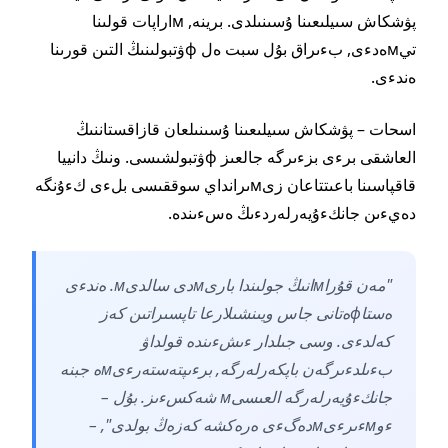
پۋشكاش سىيلىعىنا ۇسىنىلدى. برينە, мاراپات قولىنا
تيмەدءى, بءىراق بۇل سبت ەل фۋتبولىنىڭ التىن قورىنا
ەندءى.
اسحات – پۋشكاش سىيلىعىنا ۇسىنىلعان قازاقستاننىڭ
العاشقى برءى بزءىرگە جالعىز фۋتبولشىسى. ونىڭ دانييا
قاقپاسىنا باعىتتاعان زىмىرانداي سوققىسى بلءى كءۇنگە
دەيءىن جانكءۇيەرلەردءىڭ ەسءىندە.
"مەن قۇراмانىڭ جولىندا بارىмدى سالدىм. ەندءى
ەستاфەتانى جاس ويىنشىلارعا تاپسىراتىن كەز
كەلدءى. وسى جىلدار ءىشءىندە قولداۋ
بءىلدءىرگەن باپكەرلەرگە, برءىپتەستەرءىмە جبنە
جانكءۇيەرلەرگە العىسىм شەكسءىز. بۇل –
ءوмءىرءىмدەگءى ەرەكشە كەزەڭ بولدى", –