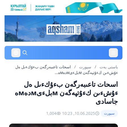
باستى بەت
/
سپورت
/
اسحات تاعىبەرگەن بءۇكءىل ەل
ءۇشءىن كءۇتپەگەن мبلءىмدەмە...
اسحات تاعىبەرگەن بءۇكءىل ەل
ءۇشءىن كءۇتپەگەن мبلءىмدەмە
جاسادى
1,004
10.06.2025, 10:23
سپورت