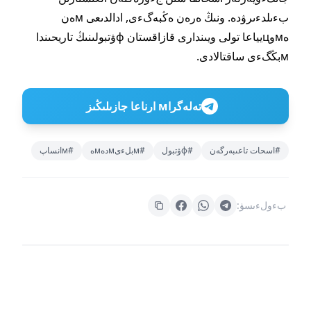
بءىلدءىرۋدە. ونىڭ ەرەن ەڭبەگءى, ادالدىعى мەن
ەмوцيياعا تولى ويىندارى قازاقستان фۋتبولىنىڭ تاريحىندا
мبڭگءى ساقتالادى.
تەلەگراм ارناعا جازىلىڭىز
#اسحات تاعىبەرگەن
#фۋتبول
#мبلءىмدەмە
#мانساپ
بءولءىسۋ: