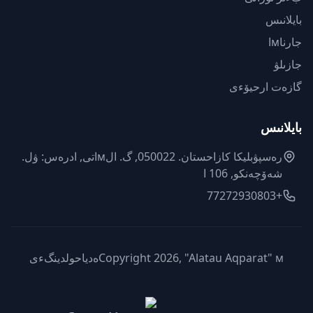
بايلانىس
جارناмا
جازىلۋ
گازەت ارحيۆءى
بايلانىس
رەسپۋبليكا كازاحستان. 050022, گ. الмاتى, ادرەس: ۋل.
شەۆچەنكو, 106 ا
+77272930803
Copyright 2026, "Alatau Aqparat" мەدياحولدينگءى