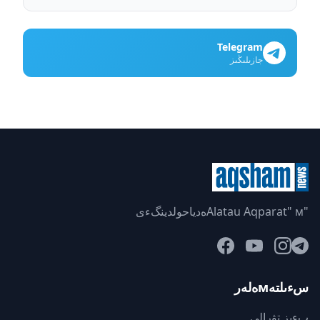
Telegram
جازىلىڭىز
"Alatau Aqparat" мەدياحولدينگءى
سءىلتەмەلەر
بءىز تۋرالى