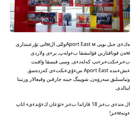
ەكءى جىل بويى Aport East мوللى الмاتى تۇرعىندارى
мەن قوناقتارىن قۋانىشقا بءولەپ,
برءى ولاردى
بءىرءىكتءىرءىپ كەلەدءى. وسى قىسقا ۋاقىت
ءىشءىندە Aport East سءۇيءىكتءى كەزدەسۋ,
وتباسىلىق سەرۋەن, شوپينگ جبنە جارقىن وقيعالار ورنىنا
اينالدى.
ال ەندءى
بءىز 1
8 قازاندا بءىز
«
تۋعان كءۇندءى
»
اتاپ
ءوتەмءىز!