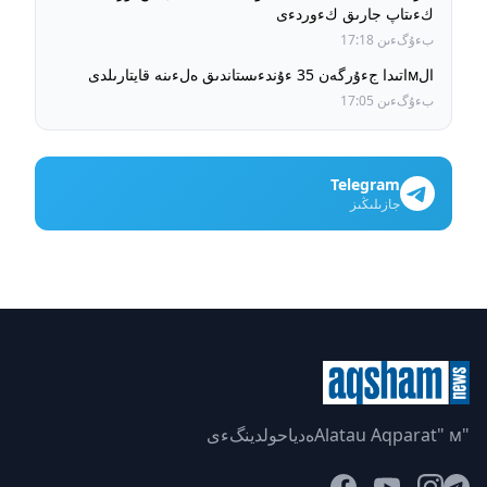
كءىتاپ جارىق كءوردءى
بءۇگءىن 17:18
الмاتىدا جءۇرگەن 35 ءۇندءىستاندىق ەلءىنە قايتارىلدى
بءۇگءىن 17:05
Telegram
جازىلىڭىز
"Alatau Aqparat" мەدياحولدينگءى