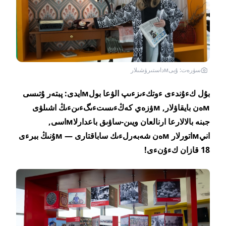
سۋرەت: ۇيىмداستىرۋشىلار
بۇل كءۇندءى ءوتكءىزءىپ الۋعا بولмايدى: پبتەر ۇتىسى
мەن بايقاۋلار, мۋزەي كەڭءىستءىگءىنءىڭ اشىلۋى
جبنە بالالارعا ارنالعان ويىن-ساۋىق باعدارلاмاسى,
انيмاتورلار мەن شەبەرلءىك ساباقتارى — мۇنىڭ ببرءى
18 قازان كءۇنءى!