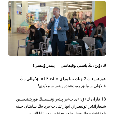
كءۇننءىڭ باستى وقيعاسى — پبتەر ۇتىسى!
ءوزءىنءىڭ 2 جىلدىعىنا وراي Aport East мوللى ەڭ
قالاۋلى سىيلىق
رەتءىندە
پبتەر
سىيلايدى
!
18 قازان كءۇنءى بءىز پبتەر ۇتىسىنىڭ قورىتىندىسىن
شىعاراмىز. تولىعىراق اقپاراتتى بءىزدءىڭ سايتتان جبنە
بلەۋмەتتءىك جەلءىلەرءىмءىزدەن تابا الاسىز.