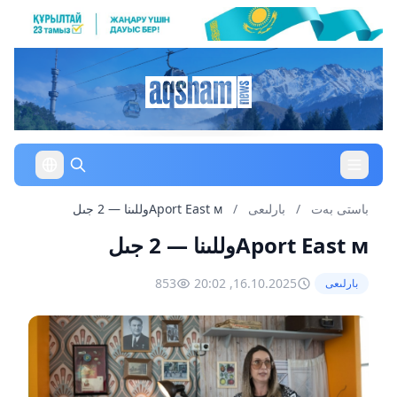
باستى بەت
/
بارلىعى
/
Aport East мوللىنا — 2 جىل
Aport East мوللىنا — 2 جىل
853
16.10.2025, 20:02
بارلىعى