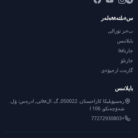
سءىلتەмەلەر
بءىز تۋرالى
بايلانىس
جارناмا
جازىلۋ
گازەت ارحيۆءى
بايلانىس
رەسپۋبليكا كازاحستان. 050022, گ. الмاتى, ادرەس: ۋل.
شەۆچەنكو, 106 ا
+77272930803