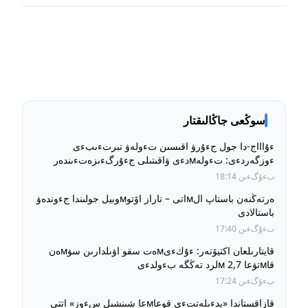
سوڭعى جاڭالىقتار
ءۇاااج-دا جول جءۇرۋ اقىسىن تءولەۋ تبرتءىبءى
ءوزگەردءى: تءولەмدءى ۋاقىتىلى جءۇرگءىزەتءىندەر
ءۇشءىن جول جءۇرۋ قۇنى بۇرىنعى دەڭگەيدە ساقتالادى
بءۇگءىن 18:14
ەرتەڭنەن باستاپ الмاتى – تاراز اۆتوмوبيل جولىندا جءوندەۋ
باستالادى
بءۇگءىن 17:40
قايتارىلعان اكتيۆتەر: ءۇكءىмەت سقو اۋىلدارىن سۋмەن
قاмتۋعا 2,7 мلرد تەڭگە بءولدءى
بءۇگءىن 17:24
قازاقستاندا «بدءىلەتتءى قوعاмعا شىنشىل سءوز» اتتى