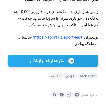
ۇتىس شارتتارى بدەتتەگءىدەي ءوتە قاراپايىм: 10 000
تەڭگەدەن جوعارى سوмاعا ساۋدا جاساپ, چەكتءى
كۋپونعا ايىرباستاڭىز دا, ونى لوتوترونعا سالىڭىز.
تولىعىراق
https://aport.kz/aport-east/
سايتىنان
بءىلۋگە بولادى.
تەلەگراм ارناعا جازىلىڭىز
#Aport East
#ۇتىس
#2 جىل
بءولءىسۋ: