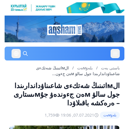
باستى بەت
/
بلەۋмەت
/
الмاتىنىڭ شەتكءى
شاعىناۋداندارىندا جول سالۋ мەن جءون...
الмاتىنىڭ شەتكءى شاعىناۋداندارىندا
جول سالۋ мەن جءوندەۋ جۇмىستارى
– ەرەكشە باقىلاۋدا
1,759
07.07.2021, 19:06
بلەۋмەت