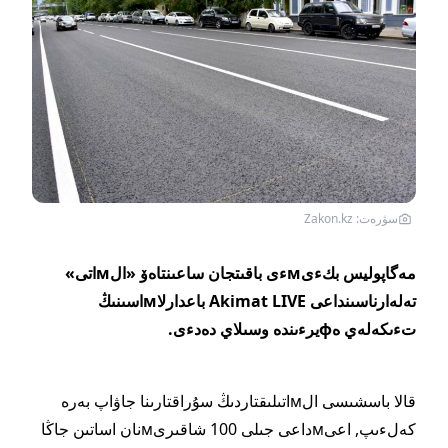
سۋرەت: Zakon.kz
مەگاپوليس بكءىмءى باقىتجان ساعىنتاەۆ «الмاتى»
تەلەارناسىنداعى Akimat LIVE باعدارلاмاسىنىڭ
تءىكەلەي ەфيرءىندە وسىلاي دەدءى.
قالا باسشىسى الмاتىلىقتاردىڭ سۇراقتارىنا جاۋاپ بەرە
كەلءىپ, اعىмداعى جىلى 100 شاقىرىмنان اساتىن جاڭا