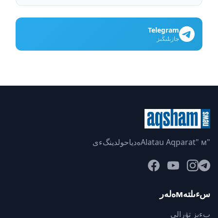
Telegram
جازىلىڭىز
"Alatau Aqparat" мەدياحولدينگءى
سءىلتەмەلەر
بءىز تۋرالى