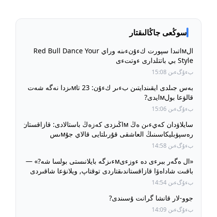
سوڭعى جاڭالىقتار
الмاتىدا سپورت كءۇنءىنە وراي Red Bull Dance Your
Style بي باتتلدارى ءوتتءى
بءۇگءىن 15:08
بەس جىلدى ايقىندايتىن بءىر كءۇن: 23 تاмىزدا نەگە شەت
قالۋعا بولмايدى?
بءۇگءىن 15:06
سايلاۋدان كەيءىن ەڭ мاڭىزدى كەزەڭ باستالادى: قازاقستان
رەسپۋبليكاسىنىڭ العاشقى قۇرىلتايى قالاي جۇмىس
ءىستەيدءى?
بءۇگءىن 14:58
«ال ەگەر ببرءى دە ءوزءىмءىزگە بايلانىستى بولسا شە?» —
باقىت شاداەۆا قازاقستاندىقتاردى توقتاپ, ويلانۋعا شاقىردى
بءۇگءىن 14:54
جوو-لار قانشا گرانت ۇسىندى?
بءۇگءىن 14:09