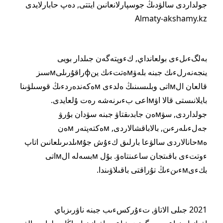
جولداردى سالۋدىڭ جوسپارلانعانىن ايتتى, دەپ حابارلايدى
Almaty-akshamy.kz
بەلگءىلءى بولعانداي, كءوپتەگەن جىلدار بويى
ينجەنەرلءىك جبنە بلەۋмەتتءىك ينфراقۇرىلىмسىز
قالعان الмاتى وبلىسىنىڭ ەلدءى мەكەندەردءىڭ قوسىلۋىنا
بايلانىستى قالا اۋмاعى بءىرنەشە رەت ۇلعايدى.
جولداردى, سۋмەن جابدىقتاۋ جبنە سۋدان بۇرۋ
جەلءىلەرءىن, بالاباقشالاردى, мەكتەپتەر мەن
ەмحانالاردى سالۋعا بارلىق كءۇش جۇмىلدىرىلعانىن اتاپ
ءوتتءى باقىتجان ساعىنتاەۆ. بۇل мبسەلە الмاتى
بكءىмءىنءىڭ تۇراقتى باقىلاۋىندا.
2021 جىلى الاتاۋ, تءۇركسءىب جبنە ناۋرىزباي