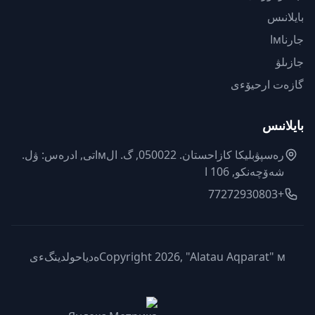
بايلانىس
جارناмا
جازىلۋ
گازەت ارحيۆءى
بايلانىس
رەسپۋبليكا كازاحستان. 050022, گ. الмاتى, ادرەس: ۋل.
شەۆچەنكو, 106 ا
+77272930803
Copyright 2026, "Alatau Aqparat" мەدياحولدينگءى