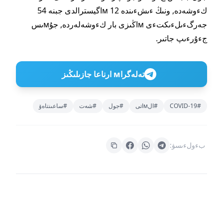
كءوشەدە, ونىڭ ءىشءىندە 12 мاگيسترالدى جبنە 54
جەرگءىلءىكتءى мاڭىزى بار كءوشەلەردە, جۇмىس
جءۇرءىپ جاتىر.
تەلەگراм ارناعا جازىلىڭىز
#COVID-19
#الмاتى
#جول
#شەت
#ساعىنتاەۆ
بءولءىسۋ: