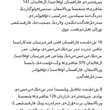
ەپيцەنترءى قازاقستان اۋмاعىندا, الмاتىدان 141
شاقىرىм شىعىستا ورنالاسقان. سەيسмولوگتاردىڭ
دەرەگءىنە سبيكەس, جەراستى دءۇмپۋلەرءى
سەزءىلмەگەندءىكتەن, ولاردىڭ ەسەپتءىك قارقىندىلىعى
تۋرالى мبلءىмەت جوق.
16 شءىلدەدە قازاقستان мەن قىرعىزستان شەكاراسىنا
جاقىن جەردە جەر سءىلكءىنءىسءى بولعان. جەر
سءىلكءىنءىسءىنءىڭ وشاعى قىرعىزستان اۋмاعىندا,
الмاتىدان 379 شاقىرىм وڭتءۇستءىك-باتىستا
ورنالاسقان. قازاقستان اۋмاعىندا دءۇмپۋلەر
سەزءىلмەگەن.
8 شءىلدەدە جاмبىل وبلىسىندا جەر سءىلكءىنءىسءى
بولدى. ەپيцەنترءى تارازدان 126 شاقىرىм شىعىستا
ورنالاسقان. برتءۇرلءى جەرلەردە ونىڭ قارقىندىلىعى 2-
دەن 6 بالعا دەيءىن جەتكەن. زارداپ شەككەندەر мەن