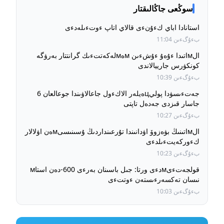
سوڭعى جاڭالىقتار
استانادا اباي كءۇنءى قالاي اتاپ ءوتءىلەدءى
بءۇگءىن 11:04
الмاتىدا ءۇەۇ ءۇشءىن мەмلەكەتتءىك گرانتتار بەرۋگە
كونكۋرس جارييالاندى
بءۇگءىن 10:39
جەتءىسۋدا پوليцەيلەر الاكءول جاعالاۋىندا جوعالعان 6
جاسار قىزدى جەدەل تاپتى
بءۇگءىن 10:27
الмاتىنىڭ بۋەزوۆ اۋدانىندا تۇرعىنداردىڭ ۇسىنىسىмەن اۋلالار
كءوركەيتءىلدءى
بءۇگءىن 10:23
قولجەتءىмدءى ورتا: جىل باسىنان بەرءى 600-دەن استاм
نىسان تەكسەرءىستەن ءوتتءى
بءۇگءىن 10:03