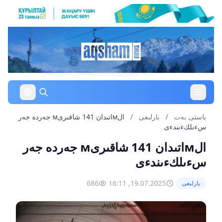
باستى بەت
/
بارلىعى
/
الмاتىدان 141 شاقىرىм جەردە جەر
سءىلكءىندءى
الмاتىدان 141 شاقىرىм جەردە جەر
سءىلكءىندءى
686
19.07.2025, 16:11
بارلىعى