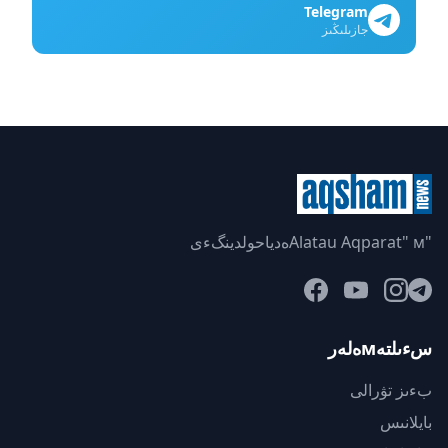
Telegram
جازىلىڭىز
"Alatau Aqparat" мەدياحولدينگءى
سءىلتەмەلەر
بءىز تۋرالى
بايلانىس