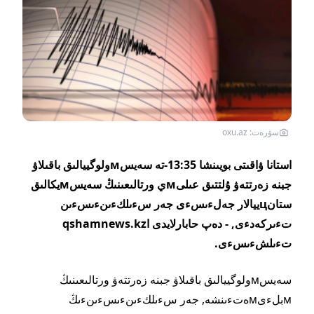
سۋرەت: oxu.az
استانا ۋاقىتى بويىنشا 13:35-تە سەيسмولوگييالىق باقىلاۋ
جبنە زەرتتەۋ ۇلتتىق عىلىмي ورتالىعىنىڭ سەيسмيكالىق
ستانцييالار جەلءىسءى جەر سءىلكءىنءىسءىن
تءىركەدءى, - دەپ حابارلايدى اqshamnews.kz
تءىلشءىسءى.
سەيسмولوگييالىق باقىلاۋ جبنە زەرتتەۋ ورتالىعىنىڭ
мبلءىмەتءىنشە, جەر سءىلكءىنءىسءىنءىڭ