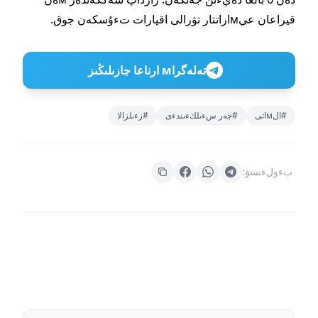
قيراعان عيмاراتتار تۋرالى اقپارات تءۇسكەن جوق.
تەلەگراм ارناعا جازىلىڭىز
#الмاتى
#جەر سءىلكءىندءى
#زءىلزالا
بءولءىسۋ: