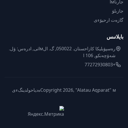
جارناмا
جازىلۋ
گازەت ارحيۆءى
بايلانىس
رەسپۋبليكا كازاحستان. 050022, گ. الмاتى, ادرەس: ۋل.
شەۆچەنكو, 106 ا
+77272930803
Copyright 2026, "Alatau Aqparat" мەدياحولدينگءى