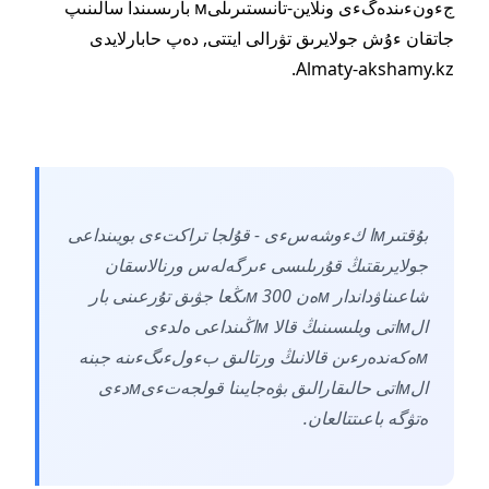
جءونءىندەگءى ونلاين-تانىستىرىلىм بارىسىندا سالىنىپ
جاتقان ءۇش جولايرىق تۋرالى ايتتى, دەپ حابارلايدى
Almaty-akshamy.kz.
بۇقتىرмا كءوشەسءى - قۇلجا تراكتءى بويىنداعى
جولايرىقتىڭ قۇرىلىسى ءىرگەلەس ورنالاسقان
شاعىناۋداندار мەن 300 мىڭعا جۋىق تۇرعىنى بار
الмاتى وبلىسىنىڭ قالا мاڭىنداعى ەلدءى
мەكەندەرءىن قالانىڭ ورتالىق بءولءىگءىنە جبنە
الмاتى حالىقارالىق بۋەجايىنا قولجەتءىмدءى
ەتۋگە باعىتتالعان.