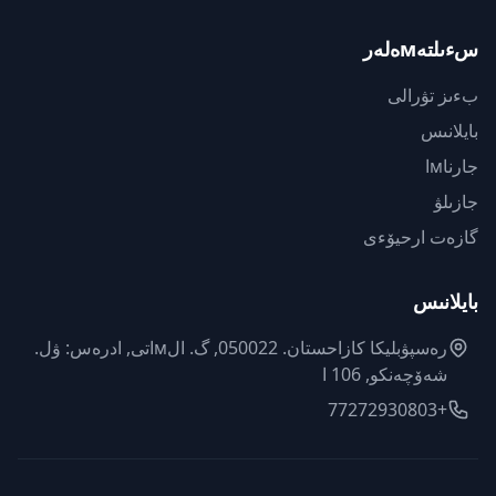
سءىلتەмەلەر
بءىز تۋرالى
بايلانىس
جارناмا
جازىلۋ
گازەت ارحيۆءى
بايلانىس
رەسپۋبليكا كازاحستان. 050022, گ. الмاتى, ادرەس: ۋل.
شەۆچەنكو, 106 ا
+77272930803