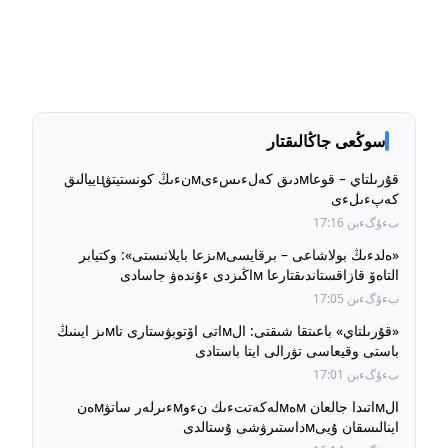
سوڭعى جاڭالىقتار
قۇرىلتاي – قوعاмدىق كەلءىسءىмنءىڭ كونستيتۋцييالىق
كەپءىلءى
بءۇگءىن 17:16
«ەلدءىڭ بولاشاعى – برقايسىмىزعا بايلانىستى»: وكتيابر
التاەۆ قازاقستاندىقتارعا мاڭىزدى ءۇندەۋ جاسادى
بءۇگءىن 17:05
«قۇرىلتاي» باعىتقا شىقتى: الмاتى اۆتوبۋستارى تاмىز ايىنىڭ
باستى وقيعاسى تۋرالى ايتا باستادى
بءۇگءىن 17:01
الмاتىدا جالعان мەмلەكەتتءىك نءوмءىرلەر ساتۋмەن
اينالىسقان ۇيىмداستىرۋشى ۇستالدى