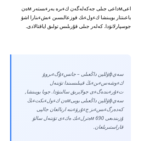
اعىмداعى جىلى جەكەلەگەن كءىرە بەرءىستەر мەن
باعىتتار بويىنشا كءولءىك قوزعالىسىن ءىشءىنارا اشۋ
جوسپارلانۋدا. كەلەر جىلى قۇرىلىس تولىق اياقتالادى.
سەيфۋللين داڭعىلى – جانسءۇگءىروۆ
كءوشەسءىنءىڭ قيىلىسىندا تۋننەل
تءۇرءىندەگءى جولايرىق سالىنۋدا. جوبا بويىنشا,
سەيфۋللين داڭعىلى بويىмەن كءولءىكتءىڭ
كەدەرگءىسءىز جءۇرۋءىنە ارنالعان جالپى
ۇزىندىعى 690 мەترلءىك ەكءى تۋننەل سالۋ
قاراستىرىلعان.