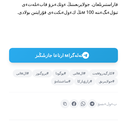
قاراستىرىلعان. جولايرىعىنىڭ ءوتكءىزۋ قابءىلەتءى
تبۋلءىگءىنە 100 мىڭ كءولءىكتءى قۇرايتىن بولادى.
تەلەگراм ارناعا جازىلىڭىز
#كازگيدروмەت
#الмاتى
#پوگودا
#پروگنوز
#الмاتى
#جولايىرىق
#رازۆيازكا
#ساعىنتاەۆ
بءولءىسۋ: