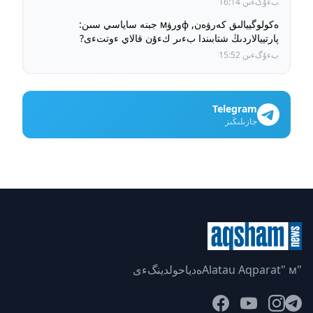
بءۇگءىن 16:14
ەكولوگييالىق كەرۋەن, фورۋм جبنە ساياسي سىن:
پارتييالاردىڭ شتابىندا بءىر كءۇن قالاي ءوتتءى?
بءۇگءىن 15:52
Telegram
جازىلىڭىز
"Alatau Aqparat" мەدياحولدينگءى