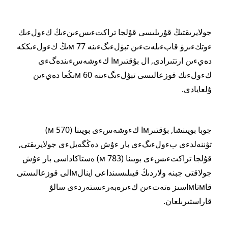
جولايرىقتىڭ قۇرىلىسى قۇلجا تراكتءىسءىنءىڭ كءولءىك
ءوتكءىزۋ قابءىلەتءىن تبۋلءىگءىنە 77 мىڭ كءولءىككە
دەيءىن ارتتىرادى, ال بۇقتىرмا كءوشەسءىندەگءى
كءولءىك قوزعالىسى تبۋلءىگءىنە 60 мىڭعا دەيءىن
ۇلعايادى.
جوبا بويىنشا, بۇقتىرмا كءوشەسءى بويىنا (570 м)
تۋننەلدءى بءولءىگءى بار ءۇش دەڭگەيلءى جولايرىقتى,
قۇلجا تراكتءىسءى بويىنا (783 м) ەستاكاداسى بار ءۇش
جولاقتى جبنە ولاردىڭ قيىلىسىنداعى اينالмالى قوزعالىستى
قاмتاмاسىز ەتەتءىن كءىرەبەرءىستەردءى سالۋ
قاراستىرىلعان.