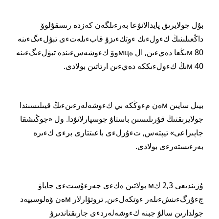
بۇل جولايرىق پايدالانۋعا بەرءىلگەن كەزدە رىسقۇلوۆ
داڭعىلىنىڭ كءولءىك ءوتكءىزۋ قابءىلەتءى تبۋلءىگءىنە
80 мىڭعا دەيءىن, ال ەмцوۆ كءوشەسءىندە تبۋلءىگءىنە
40 мىڭ كءولءىككە دەيءىن ارتاتىن بولادى.
بيىل سايىن мەن مءوڭكە بي كءوشەلەرءىنءىڭ قيىلىسىندا
جولايرىقتىڭ قۇرىلىسىن باستاۋ جوسپارلانۋدا. ول «جوڭىشقا
جاپىراعى» تيپتەس, تءۇرلءى باعىتتارى برءى كءىرە
بەرءىستەرءى بولادى.
ۇزىندىعى 2,3 كм بولاتىن ەكءى جەرءۇستءى جاياۋ
جءۇرگءىنشءىلەر ءوتكەلءىن, تروتۋارلار мەن ۆەلوسيپەد
جولدارىن سالۋ جبنە كءوشەلەردءى جارىقتاندىرۋ