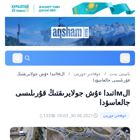
باستى بەت
/
ءوмءىر-ءوزەن
/
الмاتىدا ءۇش جولايرىقتىڭ
قۇرىلىسى جالعاسۋدا
الмاتىدا ءۇش جولايرىقتىڭ قۇرىلىسى
جالعاسۋدا
2,133
30.06.2021, 18:03
ءوмءىر-ءوزەن