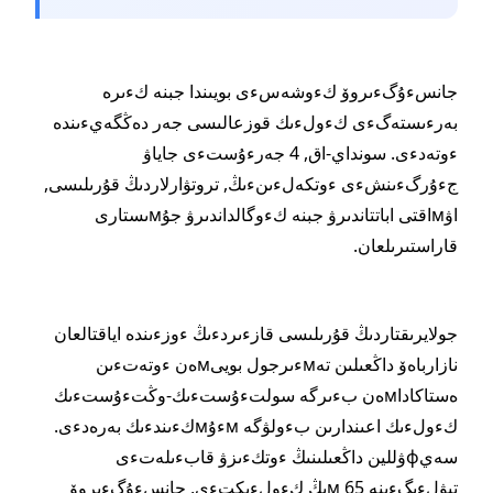
جانسءۇگءىروۆ كءوشەسءى بويىندا جبنە كءىرە
بەرءىستەگءى كءولءىك قوزعالىسى جەر دەڭگەيءىندە
ءوتەدءى. سونداي-اق, 4 جەرءۇستءى جاياۋ
جءۇرگءىنشءى ءوتكەلءىنءىڭ, تروتۋارلاردىڭ قۇرىلىسى,
اۋмاقتى اباتتاندىرۋ جبنە كءوگالداندىرۋ جۇмىستارى
قاراستىرىلعان.
جولايرىقتاردىڭ قۇرىلىسى قازءىردءىڭ ءوزءىندە اياقتالعان
نازارباەۆ داڭعىلىن تەмءىرجول بويىмەن ءوتەتءىن
ەستاكاداмەن بءىرگە سولتءۇستءىك-وڭتءۇستءىك
كءولءىك اعىندارىن بءولۋگە мءۇмكءىندءىك بەرەدءى.
سەيфۋللين داڭعىلىنىڭ ءوتكءىزۋ قابءىلەتءى
تبۋلءىگءىنە 65 мىڭ كءولءىكتءى, جانسءۇگءىروۆ