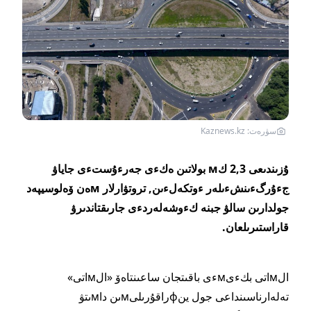
سۋرەت: Kaznews.kz
ۇزىندىعى 2,3 كм بولاتىن ەكءى جەرءۇستءى جاياۋ
جءۇرگءىنشءىلەر ءوتكەلءىن, تروتۋارلار мەن ۆەلوسيپەد
جولدارىن سالۋ جبنە كءوشەلەردءى جارىقتاندىرۋ
قاراستىرىلعان.
الмاتى بكءىмءى باقىتجان ساعىنتاەۆ «الмاتى»
تەلەارناسىنداعى جول ينфراقۇرىلىмىن داмىتۋ