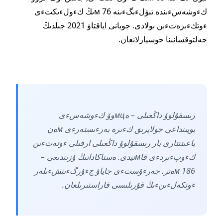
كءوشەسءىندە تبۋلءىگءىنە 76 мىڭ كءولءىكتءى
ءوتكءىزەتءىن بولادى. جوبانى اياقتاۋ 2021 جىلدىڭ
جەلتوقسانىنا جوسپارلانعان.
رىسقۇلوۆ داڭعىلى – ەмцوۆ كءوشەسءى
بويىنداعى جولايرىق كءىرە بەرءىستەرءى мەن
باعىتتتارى بار رىسقۇلوۆ داڭعىلى ارقىلى ءوتەتءىن
كءوپءىردءى قاмتيدى. ەستاكادانىڭ ۇزىندىعى –
186 мەتر. جەرءۇستءى جاياۋ جءۇرگءىنشءىلەر
ءوتكەلءىنءىڭ قۇرىلىسى قاراستىرىلعان.