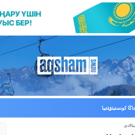
اڭا كونستيتۋцييا