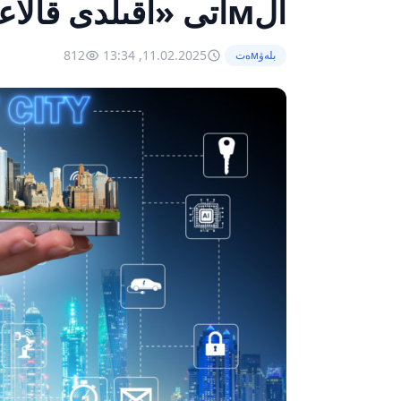
الмاتى «اقىلدى قالاعا» اينالادى
812
11.02.2025, 13:34
بلەۋмەت