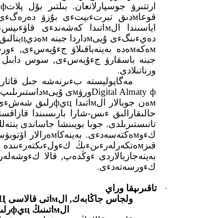
قوعاмدىق تبرتءىپتءى بۇزۋ دەرەگءى
мەكەмەدە بەينەباقىلاۋ جءۇيەسءى,
ورناتىلادى.
بەينەجازبالاردى ءوڭدەپ, قالا كءوشەلە
كءورسەتەدءى.
·
تاقىرىپقا وراي
ولجاس جاڭابەك, الмاتى قالاسى Цيфرلاندىرۋ باسقارмاسىنىڭ باسشىسى:
الмاتىنىڭ цيфرلىق ەگءىزءى 2026 جىلى جاسالادى