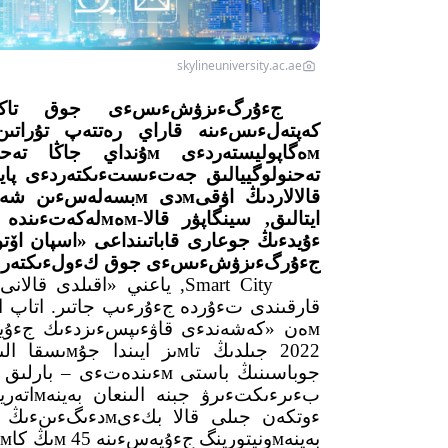
skylineuniversity.ac.ae
قالالاردىڭ اۋقىмدى м
ءۇيدءىڭ جوعارى قاباتىنداعى «اسپان اۆت
جءۇرگءىزۋشءىسءى جوق كءولءىكتەر جول