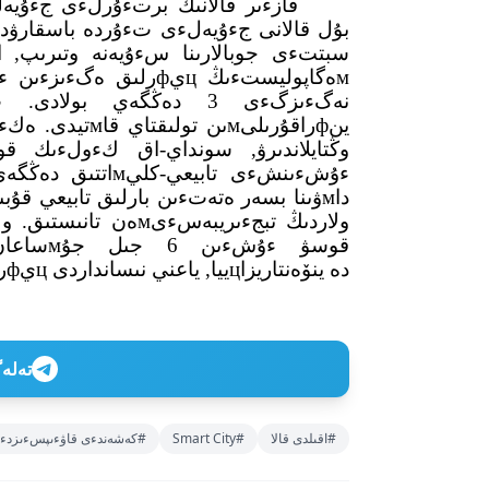
نەگءىزگءى 3 دەڭگەي بو
ءۇشءىنشءى تابيعي
قوسۋ ءۇ
دە ينۆەنتاريزاцييا, ياعني نىسانداردى цيфرلاندىرۋ جۇмىستارى باستالدى.
تەلەگراм ارناعا
#اقىلدى قالا
#Smart City
#كەشەندءى قاۋءىپسءىزدء