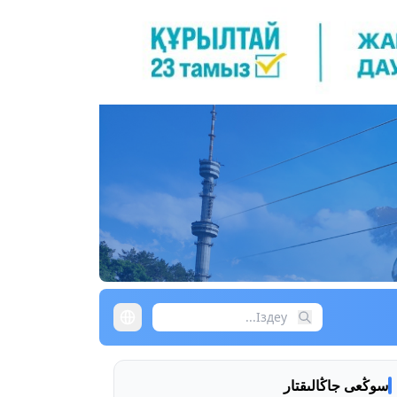
سوڭعى جاڭالىقتار