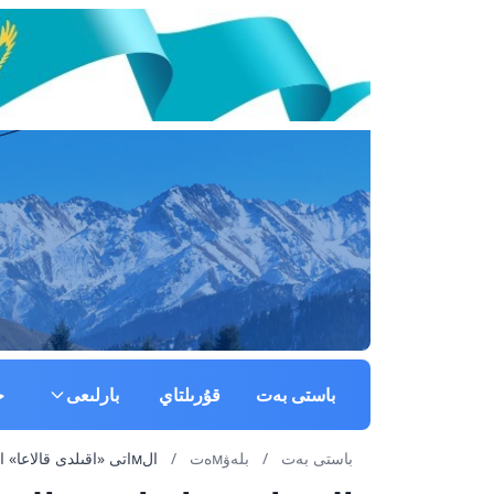
باستى بەت
قۇرىلتاي
بارلىعى
ج
باستى بەت
/
بلەۋмەت
/
الмاتى «اقىلدى قالاعا» اينالادى