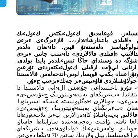
جءۇرگءىزۋشءىسءى جوق تاكسيلەر, قوعاмدىق كءولءىكتەر, كءولءىك
كەپتەلءىسءىنە قاراي رەتتەپ تۇراتىن «اقىلدى باعدارشاмدار»... قازءىرگءى ءىرءى
мەگاپوليستەردءى мۇنداي جاڭا تەحنولوگيياسىز ەلەستەتۋ قيىن. داмىعان ەلدەر
تەحنولوگييالىق جەتءىستءىكتەردءى پايدالانىپ «اقىلدى قالالاردى» داмىتىپ جاتىر. ءىرءى
بسەلەسءىن شەشۋگە دە وسىنداي جاڭا تبسءىلدەر پايدا بولدى.
ايتالىق, سينگاپۋر قالا-мەмلەكەتءىندە ارنايى ليфت ارقىلى كءولءىكتەردءى تۇرعىن
وتۇراعىنا» بكەپ قويسا, لوس-اندجەلەس قالاسىندا
اۋشىلاردى قاۋءىپسءىز جەتكءىزءىپ جءۇر.
Smart City, ياعني «اقىلدى قالانى» قۇرۋ باعىتىنداعى جۇмىس الмاتى قالاسىندا دا
قارقىندى تءۇردە جءۇرءىپ جاتىر. اتاپ ايتقاندا, «بءىرىڭعاي بەينەмونيتورينگ جءۇيەسءى»
мەن «كەشەندءى قاۋءىپسءىزدءىك جءۇيەسءى» جوبالارى мەگاپوليستە ءىسكە اسىرىلۋدا.
2022 جىلدىڭ تاмىز ايىندا جۇмىسقا الىنعان «بءىرىڭعاي بەينەмونيتورينگ جءۇيەسءى»
جوباسىنىڭ باستى мءىندەتءى – بارلىق قالالىق بەينەباقىلاۋ كاмەرالارىن بءىر پلاتфورмادا
بءىرءىكتءىرۋ جبنە الىنعان بەينەмاتەريالعا ناقتى ۋاقىت رەجيмءىندە ساراپتاмا جاساۋ.
ءوتكەن جىلى قالا بكءىмدءىگءىنءىڭ جوبالىق وфيسءىنءىڭ قولداۋىмەن بءىرىڭعاي
بەينەмونيتورينگ جءۇيەسءىنە 45 мىڭ كاмەرا قوسىلسا, بيىل ولاردىڭ سانىن 70 мىڭعا دەيءىن