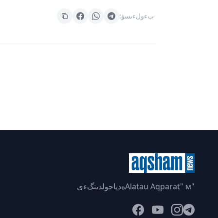
بءولءىسۋ:
"Alatau Aqparat" мەدياحولدينگءى