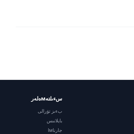
سءىلتەмەلەر
بءىز تۋرالى
بايلانىس
جارناмا