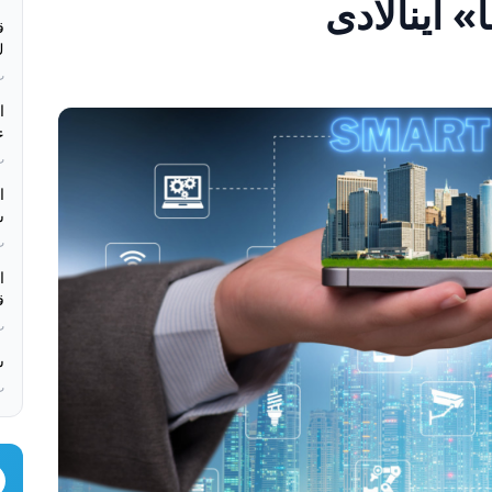
ق
كء
بء
ە
بء
س
بء
ق
بء
س
بء