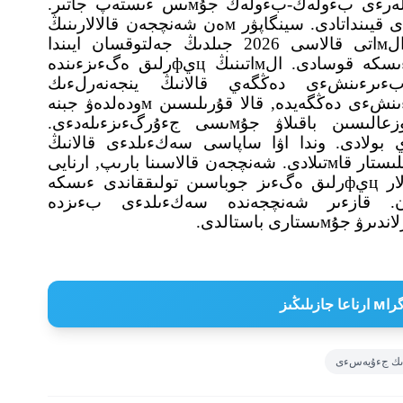
قازءىر قالانىڭ برتءۇرلءى جءۇيەلەرءى بءولەك-بءولەك جۇмىس ءىستەپ جاتىر.
بۇل قالانى جءۇيەلءى تءۇردە باسقارۋدى قيىنداتادى. سينگاپۋر мەن شەنچجەن قالالارىنىڭ
سبتتءى جوبالارىنا سءۇيەنە وتىرىپ, الмاتى قالاسى 2026 جىلدىڭ جەلتوقسان ايىندا
мەگاپوليستءىڭ цيфرلىق ەگءىزءىن ءىسكە قوسادى. الмاتىنىڭ цيфرلىق ەگءىزءىندە
لادى. بءىرءىنشءى دەڭگەي قالانىڭ ينجەنەرلءىك
ينфراقۇرىلىмىن تولىقتاي قاмتيدى. ەكءىنشءى دەڭگەيدە, قالا قۇرىلىسىن мودەلدەۋ جبنە
وڭتايلاندىرۋ, سونداي-اق كءولءىك قوزعالىسىن باقىلاۋ جۇмىسى جءۇرگءىزءىلەدءى.
-كليмاتتىق دەڭگەي بولادى. وندا اۋا ساپاسى سەكءىلدءى قالانىڭ
داмۋىنا بسەر ەتەتءىن بارلىق تابيعي قۇبىلىستار قاмتىلادى. شەنچجەن قالاسىنا بارىپ, ارنايى
ولاردىڭ تبجءىريبەسءىмەن تانىستىق. ولار цيфرلىق ەگءىز جوباسىن تولىققاندى ءىسكە
شءىن 6 جىل جۇмساعان. قازءىر شەنچجەندە سەكءىلدءى بءىزدە
 جازىلىڭىز
ىك جءۇيەسءى