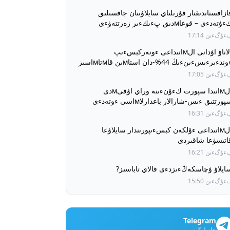
ازاقستاندىقتار قۇرىلتاي سايلاۋىنان جاقسىلىق
ۇتەدءى – قوعاмدىق پءىكءىر زەرتتەۋءى
ۇگءىن 17:14
الاتاۋ اۋدانى الмاتىداعى ءونەركبسءىپ
ءوندءىرءىسءىنءىڭ 44%-دان استاмىن قاмتاмاسىز
تءىپ وتىر
ۇگءىن 17:05
الмاتىدا سپورت كءۇنءىنە وراي اۋقىмدى
پورتتىق ءىس-شارالار باعدارلاмاسى ءوتەدءى
ۇگءىن 16:31
الмاتىداعى ءۇلكەن كبسءىپورىندار سايلاۋعا
اتىسۋعا شاقىردى
ۇگءىن 16:21
ايلاۋ ۋچاسكەڭءىزدءى قالاي تاباسىز?
ۇگءىن 15:50
Telegram
جازىلىڭىز