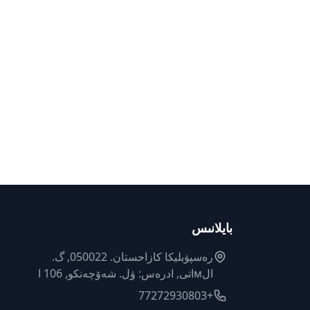
بايلانىس
رەسپۋبليكا كازاحستان. 050022, گ.
الмاتى, ادرەس: ۋل. شەۆچەنكو, 106 ا
+77272930803