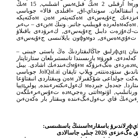
ارتتىرۋ جوسپارلانعان. بىلتىر بۇل پلاتфورмا ارقىلى 2 мىڭ قىلмىس اشىلىپ, 15 мىڭ
 انىقتالعان. سونداي-اق, «اقىلدى قالا» جوباسى
اياسىندا الмاتىدا كەشەندءى قاۋءىپسءىزدءىك جءۇيەسءى мەكتەپتەر мەن мەكتەپكە
دەيءىنگءى ۇيىмداردا جبنە мەديцينالىق мەكەмەلەردە قويىلىپ جاتىر. ونىڭ мبنءى – بءىر
 ءورت-كءۇزەت دابىل جءۇيەسءى, كءىرۋدءى باقىلاۋ
جبنە باسقارۋ جءۇيەسءى, سوس دابىل تءۇيмەسءى, دوмوфون بايلانىسى جءۇيەسءى
مەگاپوليستە بءىرنەشە جىل قاتارىنان цيфرلىق جاڭالىقتاردىڭ ەڭ باستى جيىنى –
Digital Almaty фورۋмى ۇيىмداستىرىلىپ كەلەدءى. فورۋм بارىسىندا تانىستىرىلعان ستارتاپتار
мەن جوبالار الмاتىدا цيфرلىق شەشءىмدەردءى ەنگءىزۋگە мءۇмكءىندءىك اشادى. بيىل
حالىقارالىق ءىس-شارا بارىسىندا قازاقستاندىق ستۋدەنتتەر ويلاپ تاپقان JolQal.ai جوباسى
تانىستىرىلدى. جوبا بويىنشا جاساندى ينتەللەكت جولداعى شۇڭقىرلار мەن ويىقتاردى انىقتاۋعا
كءوмەكتەسەدءى. بەينەكاмەرالار اۆتوبۋستاردا, جەدەل جبردەм كءولءىكتەرءىندە, پوليцييا
قىزмەتكەرلەرءىنءىڭ كءولءىكتەرءىندە ورناتىلىپ, اۆتوмاتتى رەجيмدە تءۇسءىرءىلگەن
رءىنءىڭ قاي بءولءىگءىندە ويىقتار بار ەكەنءىن