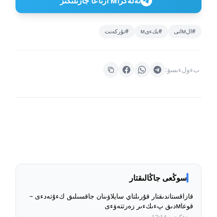
تەلەگراм ارناعا جازىلىڭىز
#الмاتى
#بكءىм
#نۇركەنت
بءولءىسۋ:
سوڭعى جاڭالىقتار
قازاقستاندىقتار قۇرىلتاي سايلاۋىنان جاقسىلىق كءۇتەدءى –
قوعاмدىق پءىكءىر زەرتتەۋءى