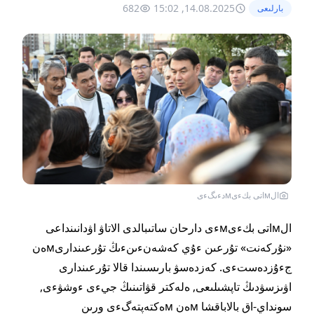
682
14.08.2025, 15:02
بارلىعى
الмاتى بكءىмدءىگءى
الмاتى بكءىмءى دارحان ساتىبالدى الاتاۋ اۋدانىنداعى
«نۇركەنت» تۇرعىن ءۇي كەشەنءىنءىڭ تۇرعىندارىмەن
جءۇزدەستءى. كەزدەسۋ بارىسىندا قالا تۇرعىندارى
اۋىزسۋدىڭ تاپشىلىعى, ەلەكتر قۋاتىنىڭ جيءى ءوشۋءى,
سونداي-اق بالاباقشا мەن мەكتەپتەگءى ورىن