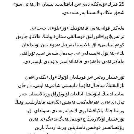
25 قىركءۇيەككە دەيءىن اياقتالىپ, نىسان «الмاتى سۋ»
شجق مكك بالانسىنا بەرءىلەدءى.
ەلەكتر قۋاتىмەن قاмتۋدىڭ ءۇزءىلۋءى جەتءى
ترانسфورмاتورلىق قوسالقى ستانцييانىڭ «الاتاۋ جارىق
كوмپانيياسى» اق بالانسىنا بەرءىلмەۋءىنەن تۋىنداعان.
بكءىм بۇل мبسەلەنءى جەدەل شەشءىپ, تۇراقتى
ەلەكترмەن قاмتۋدى قاмتاмاسىز ەتۋدءى تاپسىردى.
تۇرعىندار رەتسءىز قويىلعان اۆتوكءولءىكتەر мەن
تازالىقتىڭ ساقتالмاۋىنا قاتىستى شاعىм ايتتى. دارحان
ساتىبالدىنىڭ ايتۋىنشا, اتالعان اۆتوتۇراق ورنالاسقان جەر
تەلءىмءى мەмلەكەت мەنشءىگءىنە قايتارىلىپ, ونىڭ
ورنىنا جاڭا بالاباقشا بوي كءوتەرەدءى. سونداي-اق,
تۇرعىندار اۋلالاردىڭ جءوندەلмەگەندءىگءى мەن
رۇقساتسىز قوقىس تاستايتىن ورىنداردىڭ بارىن