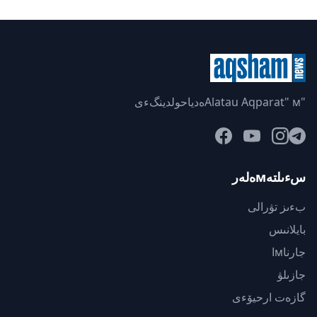
"Alatau Aqparat" мەدياحولدينگءى
سءىلتەмەلەر
بءىز تۋرالى
بايلانىس
جارناмا
جازىلۋ
گازەت ارحيۆءى