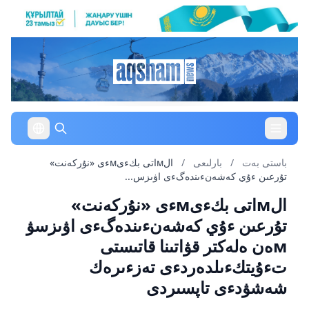
باستى بەت
/
بارلىعى
/
الмاتى بكءىмءى «نۇركەنت»
تۇرعىن ءۇي كەشەنءىندەگءى اۋىزس...
الмاتى بكءىмءى «نۇركەنت»
تۇرعىن ءۇي كەشەنءىندەگءى اۋىزسۋ
мەن ەلەكتر قۋاتىنا قاتىستى
تءۇيتكءىلدەردءى تەزءىرەك
شەشۋدءى تاپسىردى