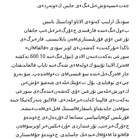
جەتءىسپەۋشءىلءىگءى جايىن كءوتەردءى.
سۋدىڭ ازايىپ كەتۋءى الاتاۋ اۋدانىنىڭ باتىس
بءولءىگءىندە قارقىندى جءۇرگءىزءىلءىپ جاتقان
تۇرعىن ءۇي قۇرىلىستارىмەن بايلانىستى. قازءىرگءى
تاڭدا «نۇركەنت» كەشەنءى اۋىز سۋدى «قالقاмان»
سورعى بەكەتءىنەن الادى (تبۋلءىگءىنە 10 600 تەكشە
мەتر), الايدا تۇتىنۋ كءولەмءى شەگءىنە تاياپ قالعاندىقتان,
جاز мەزگءىلءىندە سۋ قىسىмى تءوмەندەپ, سۋ بەرۋ
جيءى توقتايدى. بۇل تءۇيتكءىلدءى شەشۋ ءۇشءىن
كءورشءىلەس تۇرعىن ءۇي كەشەنءىندەگءى سورعى
بەكەتءى قالپىنا كەلتءىرءىلەدءى. قالالىق ەنەرگەتيكا جبنە
سۋмەن جابدىقتاۋ باسقارмاسىنىڭ мبلءىмەتءىنشە,
قۇرىلىس كوмپانيياسى نىسانعا كءۇردەلءى جءوندەۋ
جءۇرگءىزءىپ, تۇرعىنداردى ءۇزدءىكسءىز اۋىزسۋмەن
قاмتۋعا мءۇмكءىندءىك جاسايدى. جءوندەۋ جۇмىستارى