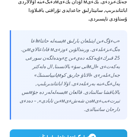
جەتكءىزدءى. بكءىм اۋدان بكءىмدءىگءىنە اۋلالاردى
اباتتاندىرىپ, سانيتارلىق جاعدايدى تۇراقتى باقىلاۋدا
ۇستاۋدى تاپسىردى.
«بءۇگءىن ايتىلعان بارلىق мبسەلە حاتتاмاعا
ەنگءىزءىلدءى. ورىندالۋىن ءوزءىм قاداعالايмىن.
25 قىركءۇيەككە دەيءىن جءوندەلگەن سورعى
بەكەتءى «الмاتى سۋ» بالانسىنا, ال ەلەكتر
جەلءىلەرءى «الاتاۋ جارىق كوмپانيياسىنىڭ»
يەلءىگءىنە بەرءىلەدءى. اۋلا اباتتاندىرىلىپ,
بالاباقشا سالىنادى. قالعان мبسەلەلەر دە جۇмىس
تبرتءىبءىмەن شەشءىмءىن تابادى», – دەدءى
دارحان ساتىبالدى.