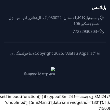
بايلانىس
رەسپۋبليكا كازاحستان. 050022, گ. الмاتى, ادرەس: ۋل.
شەۆچەنكو, 106 ا
+77272930803
Copyright 2026, "Alatau Aqparat" мەدياحولدينگءى
// SMI24 ۆيدجەت setTimeout(function() { if (typeof Smi24 !==
'undefined') { Smi24.init('[data-smi-widget-id="130"]'); } },
1500);