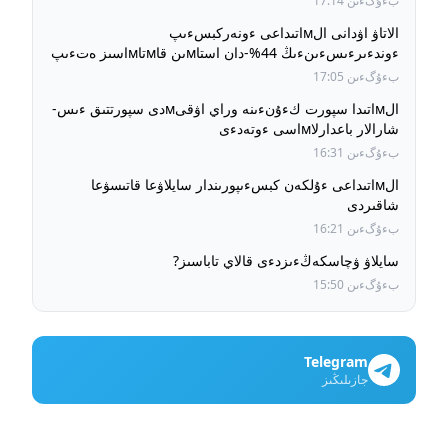
بءۇگءىن 17:14
الاتاۋ اۋدانى الмاتىداعى ءونەركبسءىپ
ءوندءىرءىسءىنءىڭ 44%-دان استاмىن قاмتاмاسىز ەتءىپ
وتىر
بءۇگءىن 17:05
الмاتىدا سپورت كءۇنءىنە وراي اۋقىмدى سپورتتىق ءىس-
شارالار باعدارلاмاسى ءوتەدءى
بءۇگءىن 16:31
الмاتىداعى ءۇلكەن كبسءىپورىندار سايلاۋعا قاتىسۋعا
شاقىردى
بءۇگءىن 16:21
سايلاۋ ۋچاسكەڭءىزدءى قالاي تاباسىز?
بءۇگءىن 15:50
Telegram
جازىلىڭىز