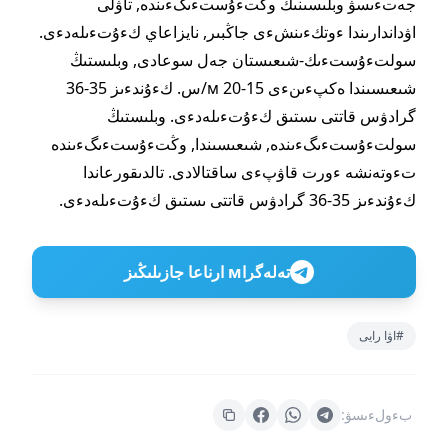
جەتءىسۋ وبلىسىنىڭ وڭتءۇستءىگءىندە, تاۋلى
اۋداندارىندا ءوتكءىنشءى جاڭبىر, نايزاعاي كءۇتءىلەدءى.
سولتءۇستءىك-شىعىستان جەل سوعادى, وبلىستىڭ
شىعىسىندا ەكپءىنءى 15-20 м/س. كءۇندءىز 35-36
گرادۋس قاتتى ىستىق كءۇتءىلەدءى. وبلىستىڭ
سولتءۇستءىگءىندە, شىعىسىندا, وڭتءۇستءىگءىندە
تءوتەنشە ءورت قاۋپءى ساقتالادى. تالدىقورعاندا
كءۇندءىز 35-36 گرادۋس قاتتى ىستىق كءۇتءىلەدءى.
تەلەگراм ارناعا جازىلىڭىز
#اۋا رايى
بءولءىسۋ: