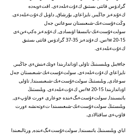
گرادۋس قاتتى ىستىق كءۇتءىلەدءى. اقتءوبەدە
كءۇندءىز جاڭبىر, نايزاعاي, بۇرشاق, داۋىل كءۇتءىلەدءى.
وڭتءۇستءىك-شىعىستان سوعاتىن جەل
سولتءۇستءىك-باتىسقا اۋىسادى, كءۇندءىز ەكپءىنءى
15-20 м/س. كءۇندءىز 35-37 گرادۋس قاتتى ىستىق
كءۇتءىلەدءى.
جاмبىل وبلىسىنىڭ تاۋلى اۋداندارىندا ءوتكءىنشءى جاڭبىر,
نايزاعاي كءۇتءىلەدءى. سولتءۇستءىك-شىعىستان جەل
سوعادى, وبلىستىڭ سولتءۇستءىك-شىعىسىندا, تاۋلى
اۋداندارىندا 15-20 м/س كءۇتءىلەدءى. وبلىستىڭ
باتىسىندا, سولتءۇستءىگءىندە جوعارى ءورت قاۋپءى,
وبلىستىڭ سولتءۇستءىك-شىعىسىندا تءوتەنشە ءورت
قاۋپءى ساقتالادى.
اباي وبلىسىنىڭ باتىسىندا, سولتءۇستءىگءىندە, ورتالىعىندا