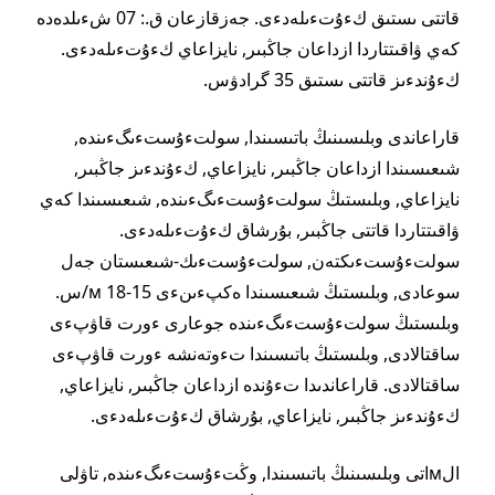
قاتتى ىستىق كءۇتءىلەدءى. جەزقازعان ق.: 07 شءىلدەدە
كەي ۋاقىتتاردا ازداعان جاڭبىر, نايزاعاي كءۇتءىلەدءى.
كءۇندءىز قاتتى ىستىق 35 گرادۋس.
قاراعاندى وبلىسىنىڭ باتىسىندا, سولتءۇستءىگءىندە,
شىعىسىندا ازداعان جاڭبىر, نايزاعاي, كءۇندءىز جاڭبىر,
نايزاعاي, وبلىستىڭ سولتءۇستءىگءىندە, شىعىسىندا كەي
ۋاقىتتاردا قاتتى جاڭبىر, بۇرشاق كءۇتءىلەدءى.
سولتءۇستءىكتەن, سولتءۇستءىك-شىعىستان جەل
سوعادى, وبلىستىڭ شىعىسىندا ەكپءىنءى 15-18 м/س.
وبلىستىڭ سولتءۇستءىگءىندە جوعارى ءورت قاۋپءى
ساقتالادى, وبلىستىڭ باتىسىندا تءوتەنشە ءورت قاۋپءى
ساقتالادى. قاراعاندىدا تءۇندە ازداعان جاڭبىر, نايزاعاي,
كءۇندءىز جاڭبىر, نايزاعاي, بۇرشاق كءۇتءىلەدءى.
الмاتى وبلىسىنىڭ باتىسىندا, وڭتءۇستءىگءىندە, تاۋلى