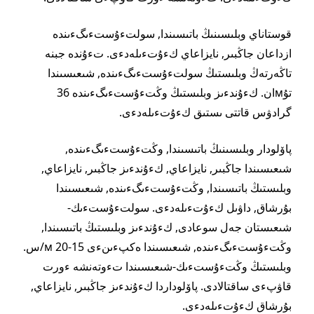
قوستاناي وبلىسىنىڭ باتىسىندا, سولتءۇستءىگءىندە
ازداعان جاڭبىر, نايزاعاي كءۇتءىلەدءى. تءۇندە جبنە
تاڭەرتەڭ وبلىستىڭ سولتءۇستءىگءىندە, شىعىسىندا
تۇмان. كءۇندءىز وبلىستىڭ وڭتءۇستءىگءىندە 36
گرادۋس قاتتى ىستىق كءۇتءىلەدءى.
پاۆلودار وبلىسىنىڭ باتىسىندا, وڭتءۇستءىگءىندە,
شىعىسىندا جاڭبىر, نايزاعاي, كءۇندءىز جاڭبىر, نايزاعاي,
وبلىستىڭ باتىسىندا, وڭتءۇستءىگءىندە, شىعىسىندا
بۇرشاق, داۋىل كءۇتءىلەدءى. سولتءۇستءىك-
شىعىستان جەل سوعادى, كءۇندءىز وبلىستىڭ باتىسىندا,
وڭتءۇستءىگءىندە, شىعىسىندا ەكپءىنءى 15-20 м/س.
وبلىستىڭ وڭتءۇستءىك-شىعىسىندا تءوتەنشە ءورت
قاۋپءى ساقتالادى. پاۆلوداردا كءۇندءىز جاڭبىر, نايزاعاي,
بۇرشاق كءۇتءىلەدءى.