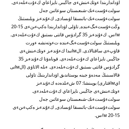
اۋداندارىندا ءوتكءىنشءى جاڭبىر, نايزاعاي كءۇتءىلەدءى.
سولتءۇستءىك-شىعىستان سوعاتىن جەل
سولتءۇستءىك-باتىسقا اۋىسادى, كءۇندءىز وبلىستىڭ
وڭتءۇستءىگءىندە, تاۋلى اۋداندارىندا ەكپءىنءى 15-20
м/س. كءۇندءىز 35 گرادۋس قاتتى ىستىق كءۇتءىلەدءى.
وبلىستىڭ سولتءۇستءىگءىندە تءوتەنشە ءورت
قاۋپءى ساقتالادى. الмاتىدا كءۇندءىز ءوتكءىنشءى
جاڭبىر, نايزاعاي كءۇتءىلەدءى. قوناەۆتا كءۇندءىز 35
گرادۋس قاتتى ىستىق كءۇتءىلەدءى. ءىلە الاتاۋى (الмاتى
قالاسىنىڭ مەدەۋ جبنە بوستاندىق اۋداندارىنىڭ تاۋلى
ايмاقتارى) بويىنشا: 07 شءىلدەدە كءۇندءىز
ءوتكءىنشءى جاڭبىر, نايزاعاي كءۇتءىلەدءى.
سولتءۇستءىك-شىعىستان سوعاتىن جەل
سولتءۇستءىك-باتىسقا اۋىسادى, كءۇندءىز ەكپءىنءى
15-20 м/س.