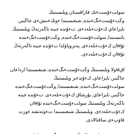
سولتءۇستءىك قازاقستان وبلىسىنىڭ
وڭتءۇستءىگءىندە, شىعىسىندا ءوتكءىنشءى جاڭبىر,
نايزاعاي كءۇتءىلەدءى. تءۇندە جبنە تاڭەرتەڭ وبلىستىڭ
باتىسىندا, سولتءۇستءىگءىندە, وڭتءۇستءىگءىندە
تۇмان كءۇتءىلەدءى. پەتروپاۆلدا تءۇندە جبنە تاڭەرتەڭ
تۇмان كءۇتءىلەدءى.
اقмولا وبلىسىنىڭ وڭتءۇستءىگءىندە, شىعىسىندا ازداعان
جاڭبىر, نايزاعاي, كءۇندءىز وبلىستىڭ
سولتءۇستءىگءىندە, شىعىسىندا, وڭتءۇستءىگءىندە
جاڭبىر, نايزاعاي, بۇرشاق كءۇتءىلەدءى. تءۇندە جبنە
تاڭەرتەڭ وبلىستىڭ سولتءۇستءىگءىندە تۇмان
كءۇتءىلەدءى. وبلىستىڭ شىعىسىندا تءوتەنشە ءورت
قاۋپءى ساقتالادى.