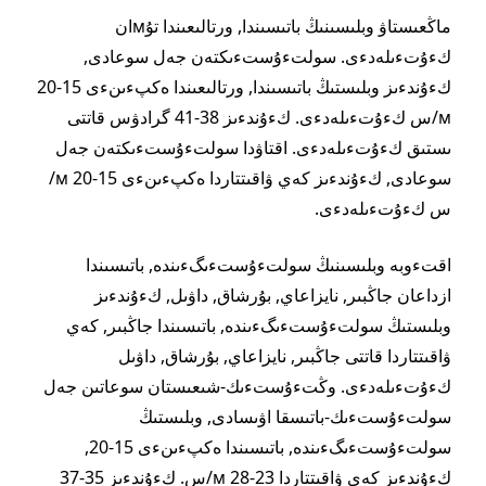
ماڭعىستاۋ وبلىسىنىڭ باتىسىندا, ورتالىعىندا تۇмان
كءۇتءىلەدءى. سولتءۇستءىكتەن جەل سوعادى,
كءۇندءىز وبلىستىڭ باتىسىندا, ورتالىعىندا ەكپءىنءى 15-20
м/س كءۇتءىلەدءى. كءۇندءىز 38-41 گرادۋس قاتتى
ىستىق كءۇتءىلەدءى. اقتاۋدا سولتءۇستءىكتەن جەل
سوعادى, كءۇندءىز كەي ۋاقىتتاردا ەكپءىنءى 15-20 м/
س كءۇتءىلەدءى.
اقتءوبە وبلىسىنىڭ سولتءۇستءىگءىندە, باتىسىندا
ازداعان جاڭبىر, نايزاعاي, بۇرشاق, داۋىل, كءۇندءىز
وبلىستىڭ سولتءۇستءىگءىندە, باتىسىندا جاڭبىر, كەي
ۋاقىتتاردا قاتتى جاڭبىر, نايزاعاي, بۇرشاق, داۋىل
كءۇتءىلەدءى. وڭتءۇستءىك-شىعىستان سوعاتىن جەل
سولتءۇستءىك-باتىسقا اۋىسادى, وبلىستىڭ
سولتءۇستءىگءىندە, باتىسىندا ەكپءىنءى 15-20,
كءۇندءىز كەي ۋاقىتتاردا 23-28 м/س. كءۇندءىز 35-37