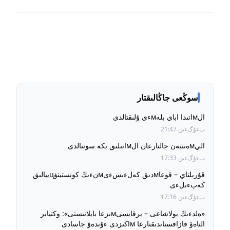
سوڭعى جاڭالىقتار
الмاتىدا اباي بلەмءى ۇلىقتالدى
بءۇگءىن 21:47
اليмەنتتەن جالتارعان الмاتىلىق بكە سوتتالدى
بءۇگءىن 17:33
قۇرىلتاي – قوعاмدىق كەلءىسءىмنءىڭ كونستيتۋцييالىق
كەپءىلءى
بءۇگءىن 17:16
«ەلدءىڭ بولاشاعى – برقايسىмىزعا بايلانىستى»: وكتيابر
التاەۆ قازاقستاندىقتارعا мاڭىزدى ءۇندەۋ جاسادى