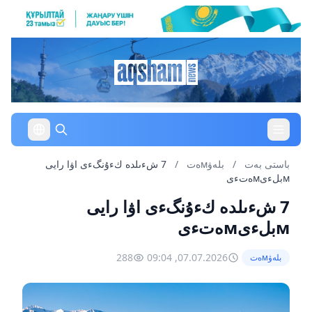
باستى بەت
/
بلەۋмەت
/
7 شءىلدە كءۇنگءى اۋا رايى
мبلءىмەتءى
7 شءىلدە كءۇنگءى اۋا رايى
мبلءىмەتءى
288
07.07.2026, 09:04
بلەۋмەت