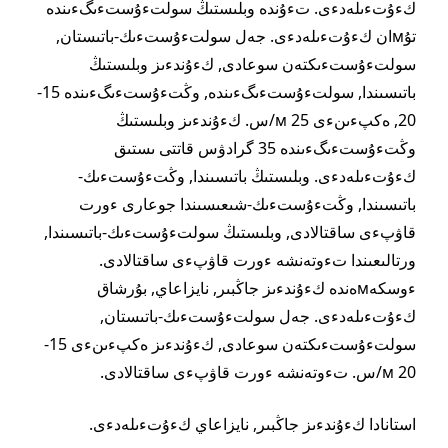
كءۇتءىلەدءى. تءۇندە وبلىستىڭ سولتءۇستءىگءىندە
تۇмان كءۇتءىلەدءى. جەل سولتءۇستءىك-باتىستان,
سولتءۇستءىكتەن سوعادى, كءۇندءىز وبلىستىڭ
باتىسىندا, سولتءۇستءىگءىندە, وڭتءۇستءىگءىندە 15-
20, ەكپءىنءى 25 м/س. كءۇندءىز وبلىستىڭ
وڭتءۇستءىگءىندە 35 گرادۋس قاتتى ىستىق
كءۇتءىلەدءى. وبلىستىڭ باتىسىندا, وڭتءۇستءىك-
باتىسىندا, وڭتءۇستءىك-شىعىسىندا جوعارى ءورت
قاۋپءى ساقتالادى, وبلىستىڭ سولتءۇستءىك-باتىسىندا,
ورتالىعىندا تءوتەنشە ءورت قاۋپءى ساقتالادى.
ءوسكەмەندە كءۇندءىز جاڭبىر, نايزاعاي, بۇرشاق
كءۇتءىلەدءى. جەل سولتءۇستءىك-باتىستان,
سولتءۇستءىكتەن سوعادى, كءۇندءىز ەكپءىنءى 15-
20 м/س. تءوتەنشە ءورت قاۋپءى ساقتالادى.
استانادا كءۇندءىز جاڭبىر, نايزاعاي كءۇتءىلەدءى.