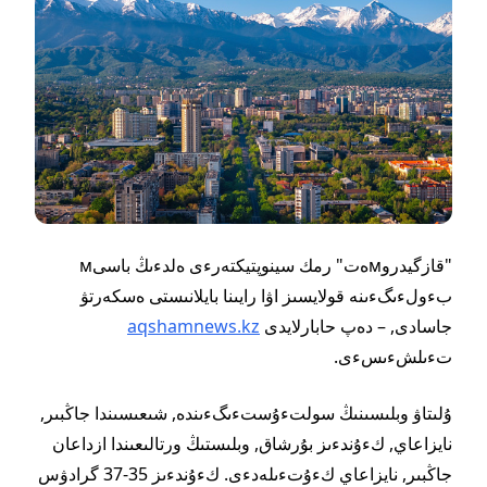
"قازگيدروмەت" رمك سينوپتيكتەرءى ەلدءىڭ باسىм
بءولءىگءىنە قولايسىز اۋا رايىنا بايلانىستى ەسكەرتۋ
جاسادى, – دەپ حابارلايدى
aqshamnews.kz
تءىلشءىسءى.
ۇلىتاۋ وبلىسىنىڭ سولتءۇستءىگءىندە, شىعىسىندا جاڭبىر,
نايزاعاي, كءۇندءىز بۇرشاق, وبلىستىڭ ورتالىعىندا ازداعان
جاڭبىر, نايزاعاي كءۇتءىلەدءى. كءۇندءىز 35-37 گرادۋس