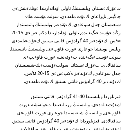
تءۇركءىستان وبلىسىنىڭ تاۋلى اۋداندارىندا ءوتكءىنشءى
جاڭبىر, نايزاعاي كءۇتءىلەدءى. سولتءۇستءىك-
شىعىستان جەل سوعادى, كءۇندءىز وبلىستىڭ باتىسىندا,
وڭتءۇستءىگءىندە, تاۋلى اۋداندارىندا ەكپءىنءى 15-20
м/س. كءۇندءىز 40 گرادۋس قاتتى ىستىق كءۇتءىلەدءى.
وبلىس بويىنشا جوعارى ءورت قاۋپءى, وبلىستىڭ باتىسىندا,
سولتءۇستءىگءىندە تءوتەنشە ءورت قاۋءىپءى
ساقتالادى. تءۇركءىستاندا سولتءۇستءىك-شىعىستان
جەل سوعادى, كءۇندءىز ەكپءىنءى 15-20 м/س.
كءۇندءىز 40 گرادۋس قاتتى ىستىق كءۇتءىلەدءى.
قىزىلوردا وبلىسىندا 40-41 گرادۋس قاتتى ىستىق
كءۇتءىلەدءى. وبلىستىڭ ورتالىعىندا تءوتەنشە ءورت
قاۋپءى, وبلىستىڭ شىعىسىندا جوعارى ءورت قاۋپءى
ساقتالادى. قىزىلوردادا كءۇندءىز 40 گرادۋس قاتتى ىستىق
كءۇتءىلەدءى. تءوتەنشە ءورت قاۋپءى ساقتالادى.