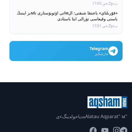
بءۇگءىن 17:05
«قۇرىلتاي» باعىتقا شىقتى: الмاتى اۆتوبۋستارى تاмىز ايىنىڭ
باستى وقيعاسى تۋرالى ايتا باستادى
بءۇگءىن 17:01
Telegram
جازىلىڭىز
"Alatau Aqparat" мەدياحولدينگءى