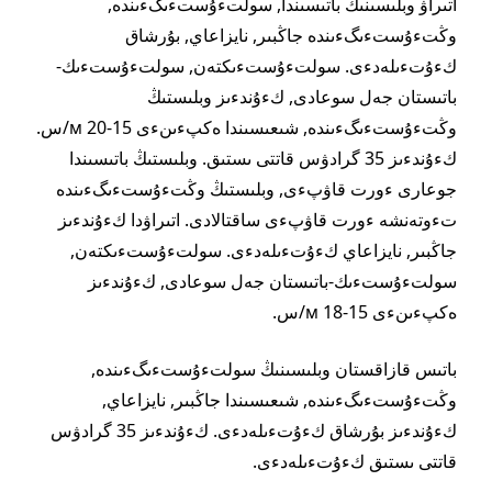
اتىراۋ وبلىسىنىڭ باتىسىندا, سولتءۇستءىگءىندە,
وڭتءۇستءىگءىندە جاڭبىر, نايزاعاي, بۇرشاق
كءۇتءىلەدءى. سولتءۇستءىكتەن, سولتءۇستءىك-
باتىستان جەل سوعادى, كءۇندءىز وبلىستىڭ
وڭتءۇستءىگءىندە, شىعىسىندا ەكپءىنءى 15-20 м/س.
كءۇندءىز 35 گرادۋس قاتتى ىستىق. وبلىستىڭ باتىسىندا
جوعارى ءورت قاۋپءى, وبلىستىڭ وڭتءۇستءىگءىندە
تءوتەنشە ءورت قاۋپءى ساقتالادى. اتىراۋدا كءۇندءىز
جاڭبىر, نايزاعاي كءۇتءىلەدءى. سولتءۇستءىكتەن,
سولتءۇستءىك-باتىستان جەل سوعادى, كءۇندءىز
ەكپءىنءى 15-18 м/س.
باتىس قازاقستان وبلىسىنىڭ سولتءۇستءىگءىندە,
وڭتءۇستءىگءىندە, شىعىسىندا جاڭبىر, نايزاعاي,
كءۇندءىز بۇرشاق كءۇتءىلەدءى. كءۇندءىز 35 گرادۋس
قاتتى ىستىق كءۇتءىلەدءى.