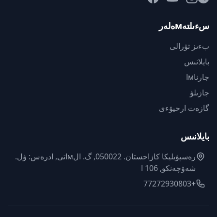
سءىلتەмەلەر
بءىز تۋرالى
بايلانىس
جارناмا
جازىلۋ
گازەت ارحيۆءى
بايلانىس
رەسپۋبليكا كازاحستان. 050022, گ. الмاتى, ادرەس: ۋل.
شەۆچەنكو, 106 ا
+77272930803