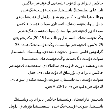
جاڭبىر, نايزاعاي كءۇتءىلەدءى, كءۇندءىز جاڭبىر,
نايزاعاي, وبلىستىڭ باتىسىندا, سولتءۇستءىگءىندە,
ورتالىعىندا قاتتى جاڭبىر, بۇرشاق, داۋىل كءۇتءىلەدءى.
جەل سولتءۇستءىك-باتىستان, سولتءۇستءىكتەن
سوعادى, كءۇندءىز وبلىستىڭ سولتءۇستءىگءىندە,
وڭتءۇستءىك-باتىسىندا, ورتالىعىندا 15-20, ەكپءىنءى
25 м/س. كءۇندءىز وبلىستىڭ وڭتءۇستءىگءىندە 35
گرادۋس قاتتى ىستىق كءۇتءىلەدءى. وبلىستىڭ باتىسىندا,
سولتءۇستءىگءىندە, وڭتءۇستءىك-شىعىسىندا
تءوتەنشە ءورت قاۋپءى ساقتالادى. سەмەيدە كءۇندءىز
جاڭبىر, نايزاعاي, بۇرشاق كءۇتءىلەدءى. جەل
سولتءۇستءىك-باتىستان, سولتءۇستءىكتەن سوعادى,
كءۇندءىز ەكپءىنءى 15-20 м/س.
شىعىس قازاقستان وبلىسىندا جاڭبىر, نايزاعاي, وبلىستىڭ
باتىسىندا, سولتءۇستءىگءىندە, شىعىسىندا بۇرشاق, داۋىل